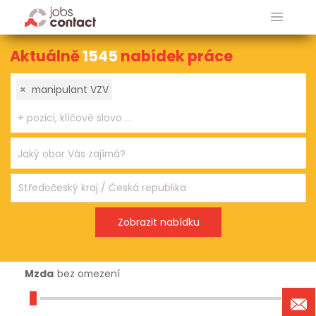
Aktuálně
1545
nabídek práce
×
manipulant VZV
Mzda
bez omezení