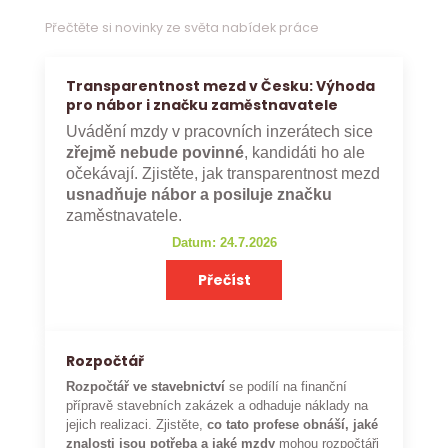
Přečtěte si novinky ze světa nabídek práce
Transparentnost mezd v Česku: Výhoda
pro nábor i značku zaměstnavatele
Uvádění mzdy v pracovních inzerátech sice
zřejmě nebude povinné
, kandidáti ho ale
očekávají. Zjistěte, jak transparentnost mezd
usnadňuje nábor a posiluje značku
zaměstnavatele.
Datum: 24.7.2026
Přečíst
Rozpočtář
Rozpočtář ve stavebnictví
se podílí na finanční
přípravě stavebních zakázek a odhaduje náklady na
jejich realizaci. Zjistěte,
co tato profese obnáší, jaké
znalosti jsou potřeba a jaké mzdy
mohou rozpočtáři