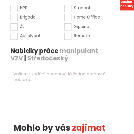
Zasílat
nabídky
HPP
Student
Brigáda
Home Office
ŽL
Україна
Absolvent
Remote
Nabídky práce
manipulant
VZV
|
Středočeský
Vašemu zadání neodpovídá žádná pracovní
nabídka.
Mohlo by vás
zajímat