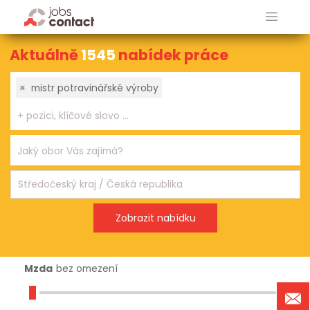
Aktuálně
1545
nabídek práce
×
mistr potravinářské výroby
Mzda
bez omezení