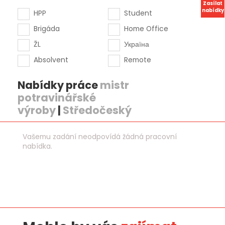
Zasílat
nabídky
HPP
Student
Brigáda
Home Office
ŽL
Україна
Absolvent
Remote
Nabídky práce
mistr
potravinářské
výroby
|
Středočeský
Vašemu zadání neodpovídá žádná pracovní
nabídka.