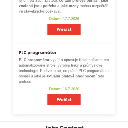
jejich realizaci. Zjistěte,
co tato profese obnáší, jaké
znalosti jsou potřeba a jaké mzdy
mohou rozpočtáři
ve stavebnictví očekávat.
Datum: 17.7.2026
Přečíst
PLC programátor
PLC programátor
vyvíjí a upravuje řídicí software pro
automatizované stroje, výrobní linky a průmyslové
technologie. Podívejte se, co práce PLC programátora
obnáší a jaké je
aktuální platové ohodnocení
této
profese.
Datum: 16.7.2026
Přečíst