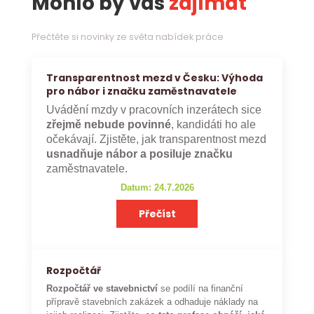
Mohlo by vás
zajímat
Přečtěte si novinky ze světa nabídek práce
Transparentnost mezd v Česku: Výhoda
pro nábor i značku zaměstnavatele
Uvádění mzdy v pracovních inzerátech sice
zřejmě nebude povinné
, kandidáti ho ale
očekávají. Zjistěte, jak transparentnost mezd
usnadňuje nábor a posiluje značku
zaměstnavatele.
Datum: 24.7.2026
Přečíst
Rozpočtář
Rozpočtář ve stavebnictví
se podílí na finanční
přípravě stavebních zakázek a odhaduje náklady na