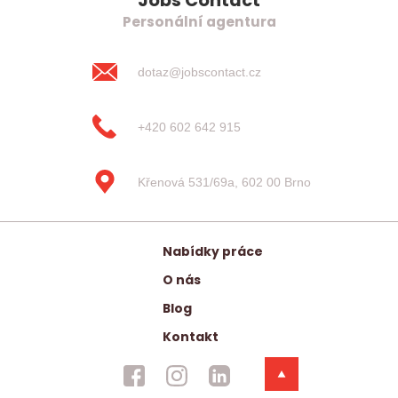
Jobs Contact
Personální agentura
dotaz@jobscontact.cz
+420 602 642 915
Křenová 531/69a, 602 00 Brno
Nabídky práce
O nás
Blog
Kontakt