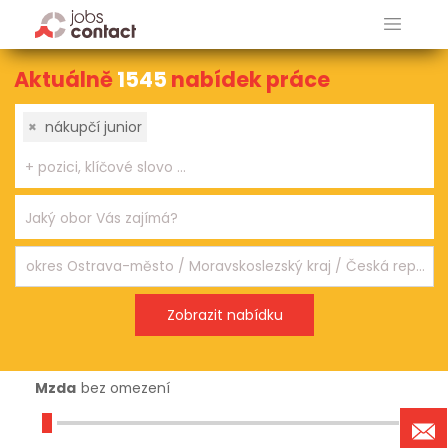
Aktuálně
1545
nabídek práce
×
nákupčí junior
Mzda
bez omezení