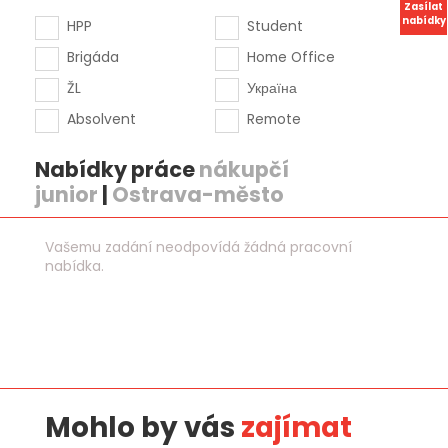
Zasílat
nabídky
HPP
Student
Brigáda
Home Office
ŽL
Україна
Absolvent
Remote
Nabídky práce
nákupčí
junior
|
Ostrava-město
Vašemu zadání neodpovídá žádná pracovní
nabídka.
Mohlo by vás
zajímat