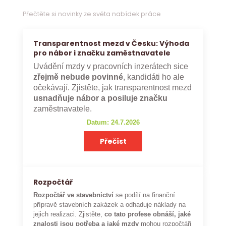
Přečtěte si novinky ze světa nabídek práce
Transparentnost mezd v Česku: Výhoda
pro nábor i značku zaměstnavatele
Uvádění mzdy v pracovních inzerátech sice
zřejmě nebude povinné
, kandidáti ho ale
očekávají. Zjistěte, jak transparentnost mezd
usnadňuje nábor a posiluje značku
zaměstnavatele.
Datum: 24.7.2026
Přečíst
Rozpočtář
Rozpočtář ve stavebnictví
se podílí na finanční
přípravě stavebních zakázek a odhaduje náklady na
jejich realizaci. Zjistěte,
co tato profese obnáší, jaké
znalosti jsou potřeba a jaké mzdy
mohou rozpočtáři