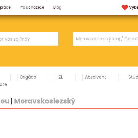
 práce
Pro uchazeče
Blog
Vyb
Brigáda
ŽL
Absolvent
Stu
ote
nou
|
Moravskoslezský
.