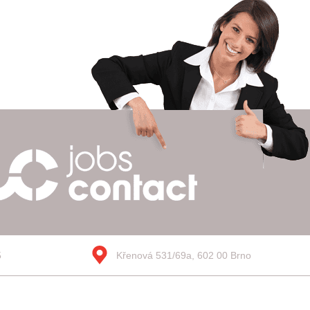
5
Křenová 531/69a, 602 00 Brno