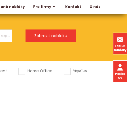
rané nabídky
Kontakt
O nás
Pro firmy
Zasílat
nabídky
dent
Home Office
Україна
Poslat
CV