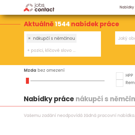
Nabídky
Aktuálně
1544
nabídek práce
×
nákupčí s němčinou
Mzda
bez omezení
HPP
Rem
Nabídky práce
nákupčí s němči
Vašemu zadání neodpovídá žádná pracovní nabídka