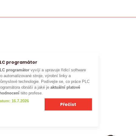
LC programátor
LC programátor
vyvíjí a upravuje řídicí software
ro automatizované stroje, výrobní linky a
růmyslové technologie. Podívejte se, co práce PLC
rogramátora obnáší a jaké je
aktuální platové
hodnocení
této profese.
atum: 16.7.2026
Přečíst