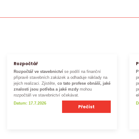
Rozpočtář
P
Rozpočtář ve stavebnictví
se podílí na finanční
P
přípravě stavebních zakázek a odhaduje náklady na
p
jejich realizaci. Zjistěte,
co tato profese obnáší, jaké
p
znalosti jsou potřeba a jaké mzdy
mohou
p
rozpočtáři ve stavebnictví očekávat.
o
Datum: 17.7.2026
D
Přečíst