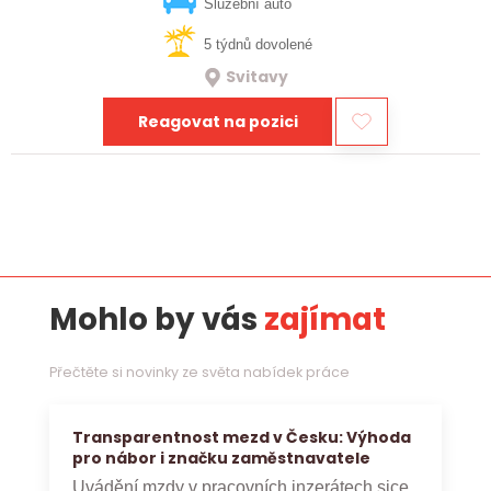
vztahy, přinášet…
Služební auto
5 týdnů dovolené
Svitavy
Reagovat na pozici
Mohlo by vás
zajímat
Přečtěte si novinky ze světa nabídek práce
Transparentnost mezd v Česku: Výhoda
pro nábor i značku zaměstnavatele
Uvádění mzdy v pracovních inzerátech sice