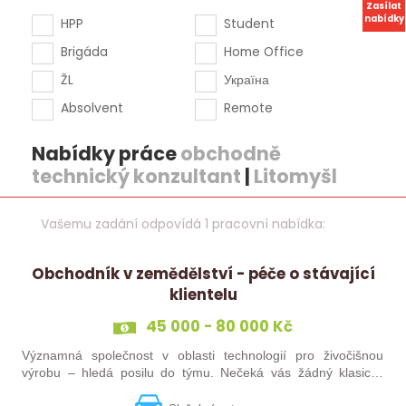
Zasílat
nabídky
HPP
Student
Brigáda
Home Office
ŽL
Україна
Absolvent
Remote
Nabídky práce
obchodně
technický konzultant
|
Litomyšl
Vašemu zadání odpovídá 1 pracovní nabídka:
Obchodník v zemědělství - péče o stávající
klientelu
45 000 - 80 000 Kč
Významná společnost v oblasti technologií pro živočišnou
výrobu – hledá posilu do týmu. Nečeká vás žádný klasický
„prodej“. Budete pečovat o současné portfolio klientů, rozvíjet