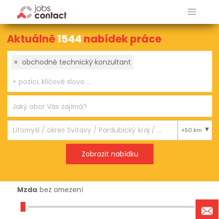
Aktuálně
1544
nabídek práce
×
obchodně technický konzultant
+50 km
Mzda
bez omezení