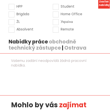
Zasílat
nabídky
HPP
Student
Brigáda
Home Office
ŽL
Україна
Absolvent
Remote
Nabídky práce
obchodně
technický zástupce
|
Ostrava
Vašemu zadání neodpovídá žádná pracovní
nabídka.
Mohlo by vás
zajímat