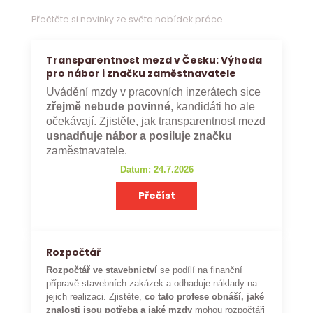
Přečtěte si novinky ze světa nabídek práce
Transparentnost mezd v Česku: Výhoda
pro nábor i značku zaměstnavatele
Uvádění mzdy v pracovních inzerátech sice
zřejmě nebude povinné
, kandidáti ho ale
očekávají. Zjistěte, jak transparentnost mezd
usnadňuje nábor a posiluje značku
zaměstnavatele.
Datum: 24.7.2026
Přečíst
Rozpočtář
Rozpočtář ve stavebnictví
se podílí na finanční
přípravě stavebních zakázek a odhaduje náklady na
jejich realizaci. Zjistěte,
co tato profese obnáší, jaké
znalosti jsou potřeba a jaké mzdy
mohou rozpočtáři