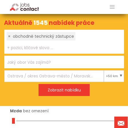
Aktuálně
1545
nabídek práce
×
obchodně technický zástupce
+50 km
Mzda
bez omezení