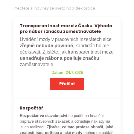
Přečtěte si novinky ze světa nabídek práce
Transparentnost mezd v Česku: Výhoda
pro nábor i značku zaměstnavatele
Uvádění mzdy v pracovních inzerátech sice
zřejmě nebude povinné
, kandidáti ho ale
očekávají. Zjistěte, jak transparentnost mezd
usnadňuje nábor a posiluje značku
zaměstnavatele.
Datum: 24.7.2026
Přečíst
Rozpočtář
Rozpočtář ve stavebnictví
se podílí na finanční
přípravě stavebních zakázek a odhaduje náklady na
jejich realizaci. Zjistěte,
co tato profese obnáší, jaké
znalosti jsou potřeba a jaké mzdy
mohou rozpočtáři