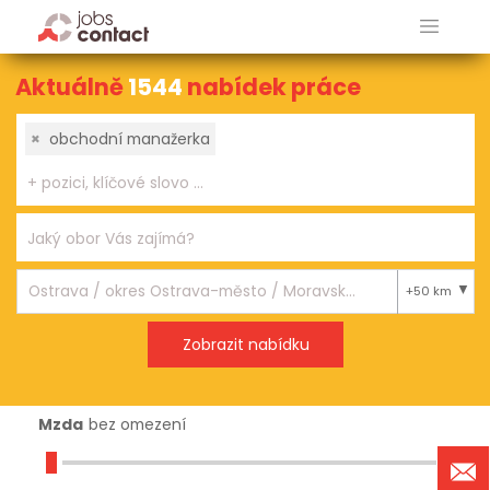
Aktuálně
1544
nabídek práce
×
obchodní manažerka
+50 km
Mzda
bez omezení