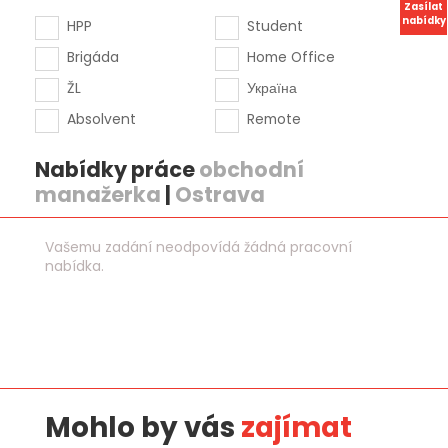
Zasílat
nabídky
HPP
Student
Brigáda
Home Office
ŽL
Україна
Absolvent
Remote
Nabídky práce
obchodní
manažerka
|
Ostrava
Vašemu zadání neodpovídá žádná pracovní
nabídka.
Mohlo by vás
zajímat