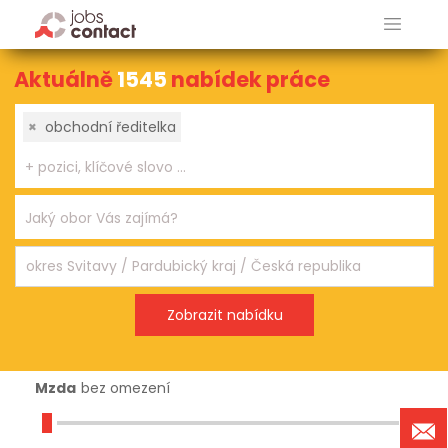
Aktuálně
1545
nabídek práce
×
obchodní ředitelka
Mzda
bez omezení