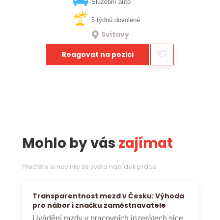
vztahy, přinášet…
Služební auto
5 týdnů dovolené
Svitavy
Reagovat na pozici
Mohlo by vás
zajímat
Přečtěte si novinky ze světa nabídek práce
Transparentnost mezd v Česku: Výhoda
pro nábor i značku zaměstnavatele
Uvádění mzdy v pracovních inzerátech sice