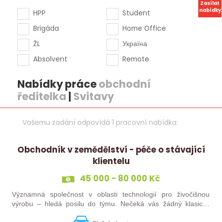
Zasílat
nabídky
HPP
Student
Brigáda
Home Office
ŽL
Україна
Absolvent
Remote
Nabídky práce
obchodní
ředitelka
|
Svitavy
Vašemu zadání odpovídá 1 pracovní nabídka:
Obchodník v zemědělství - péče o stávající
klientelu
45 000 - 80 000 Kč
Významná společnost v oblasti technologií pro živočišnou
výrobu – hledá posilu do týmu. Nečeká vás žádný klasický
„prodej“. Budete pečovat o současné portfolio klientů, rozvíjet