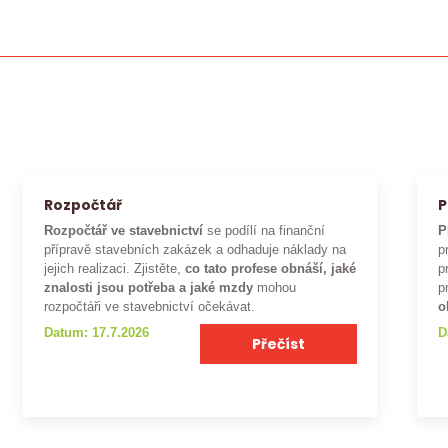
Rozpočtář
P
Rozpočtář ve stavebnictví
se podílí na finanční
P
přípravě stavebních zakázek a odhaduje náklady na
p
jejich realizaci. Zjistěte,
co tato profese obnáší, jaké
p
znalosti jsou potřeba a jaké mzdy
mohou
p
rozpočtáři ve stavebnictví očekávat.
o
Datum: 17.7.2026
D
Přečíst