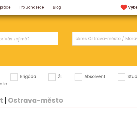
 práce
Pro uchazeče
Blog
Vyb
Brigáda
ŽL
Absolvent
Stu
ote
t
|
Ostrava-město
.