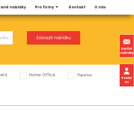
rané nabídky
Kontakt
O nás
Pro firmy
Zasílat
nabídky
dent
Home Office
Україна
Poslat
CV