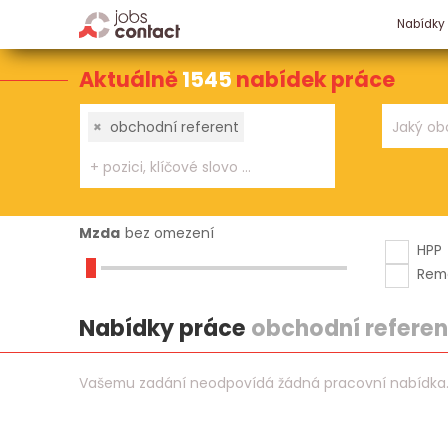
Nabídky
Aktuálně
1545
nabídek práce
×
obchodní referent
Mzda
bez omezení
HPP
Rem
Nabídky práce
obchodní referen
Vašemu zadání neodpovídá žádná pracovní nabídka