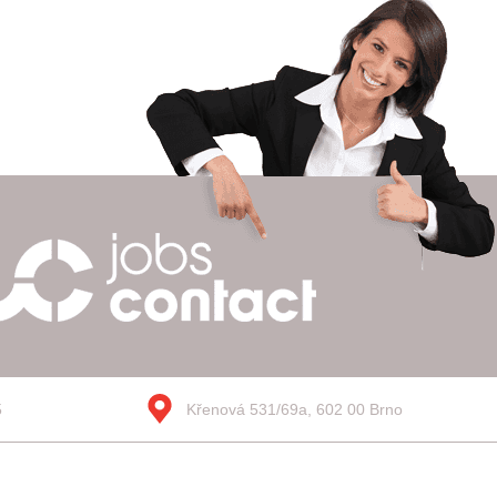
5
Křenová 531/69a, 602 00 Brno