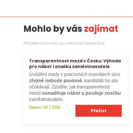
Mohlo by vás
zajímat
Přečtěte si novinky ze světa nabídek práce
Transparentnost mezd v Česku: Výhoda
pro nábor i značku zaměstnavatele
Uvádění mzdy v pracovních inzerátech sice
zřejmě nebude povinné
, kandidáti ho ale
očekávají. Zjistěte, jak transparentnost
mezd
usnadňuje nábor a posiluje značku
zaměstnavatele.
Datum: 24.7.2026
Přečíst