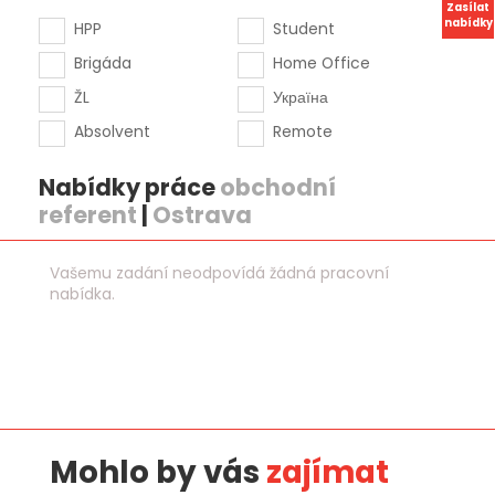
Zasílat
nabídky
HPP
Student
Brigáda
Home Office
ŽL
Україна
Absolvent
Remote
Nabídky práce
obchodní
referent
|
Ostrava
Vašemu zadání neodpovídá žádná pracovní
nabídka.
Mohlo by vás
zajímat