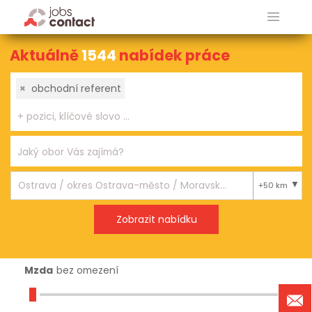
Aktuálně
1544
nabídek práce
×
obchodní referent
+50 km
Mzda
bez omezení