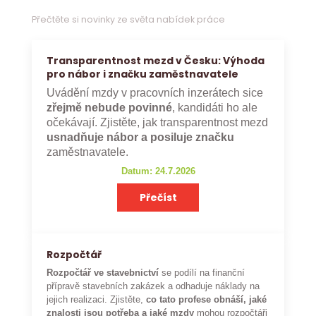
Přečtěte si novinky ze světa nabídek práce
Transparentnost mezd v Česku: Výhoda
pro nábor i značku zaměstnavatele
Uvádění mzdy v pracovních inzerátech sice
zřejmě nebude povinné
, kandidáti ho ale
očekávají. Zjistěte, jak transparentnost mezd
usnadňuje nábor a posiluje značku
zaměstnavatele.
Datum: 24.7.2026
Přečíst
Rozpočtář
Rozpočtář ve stavebnictví
se podílí na finanční
přípravě stavebních zakázek a odhaduje náklady na
jejich realizaci. Zjistěte,
co tato profese obnáší, jaké
znalosti jsou potřeba a jaké mzdy
mohou rozpočtáři