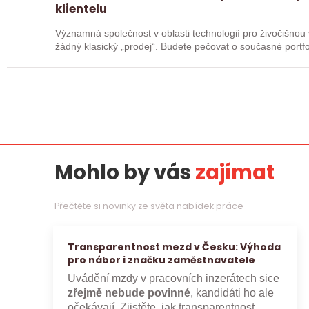
klientelu
Významná společnost v oblasti technologií pro živočišnou výrobu
žádný klasický „prodej“. Budete pečovat o současné portfol
Mohlo by vás
zajímat
Přečtěte si novinky ze světa nabídek práce
Transparentnost mezd v Česku: Výhoda
pro nábor i značku zaměstnavatele
Uvádění mzdy v pracovních inzerátech sice
zřejmě nebude povinné
, kandidáti ho ale
očekávají. Zjistěte, jak transparentnost