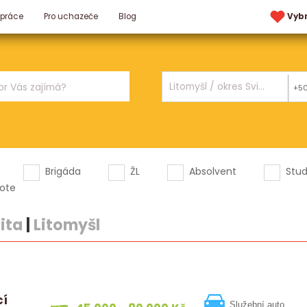
 práce
Pro uchazeče
Blog
Vyb
+5
Brigáda
ŽL
Absolvent
Stu
ote
ita
|
Litomyšl
cí
Služební auto