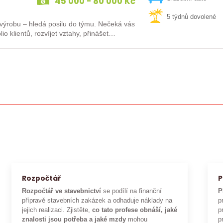
45 000 - 80 000 Kč
5 týdnů dovolené
 – hledá posilu do týmu. Nečeká vás
io klientů, rozvíjet vztahy, přinášet…
Rozpočtář
P
Rozpočtář ve stavebnictví
se podílí na finanční
P
přípravě stavebních zakázek a odhaduje náklady na
p
jejich realizaci. Zjistěte,
co tato profese obnáší, jaké
p
znalosti jsou potřeba a jaké mzdy
mohou
p