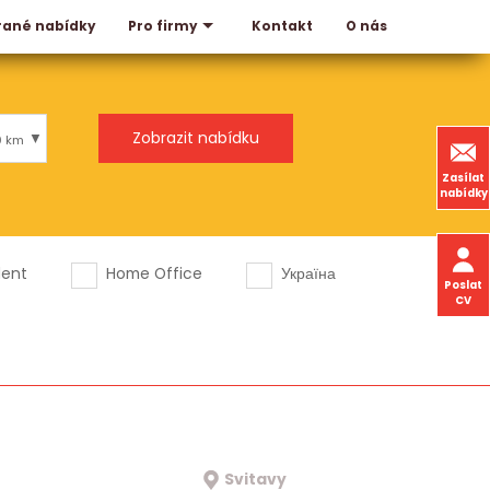
rané nabídky
Kontakt
O nás
Pro firmy
0 km
Zasílat
nabídky
dent
Home Office
Україна
Poslat
CV
Svitavy