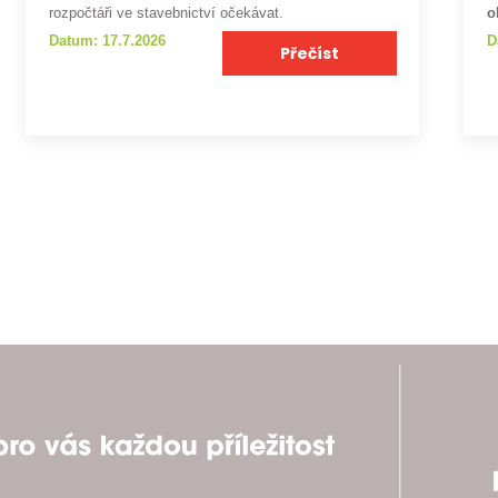
rozpočtáři ve stavebnictví očekávat.
o
Datum: 17.7.2026
D
Přečíst