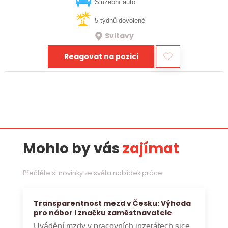
vztahy, přinášet…
Služební auto
5 týdnů dovolené
Svitavy
Reagovat na pozici
Mohlo by vás
zajímat
Přečtěte si novinky ze světa nabídek práce
Transparentnost mezd v Česku: Výhoda
pro nábor i značku zaměstnavatele
Uvádění mzdy v pracovních inzerátech sice