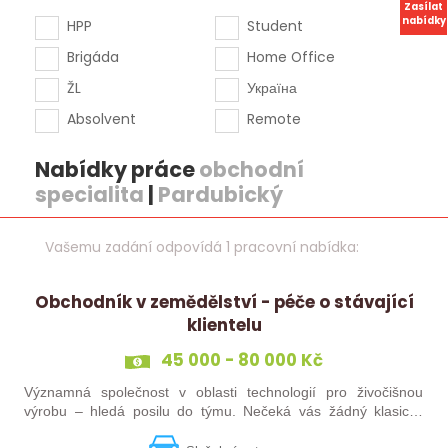
Zasílat
nabídky
HPP
Student
Brigáda
Home Office
ŽL
Україна
Absolvent
Remote
Nabídky práce
obchodní
specialita
|
Pardubický
Vašemu zadání odpovídá 1 pracovní nabídka:
Obchodník v zemědělství - péče o stávající
klientelu
45 000 - 80 000 Kč
Významná společnost v oblasti technologií pro živočišnou
výrobu – hledá posilu do týmu. Nečeká vás žádný klasický
„prodej“. Budete pečovat o současné portfolio klientů, rozvíjet