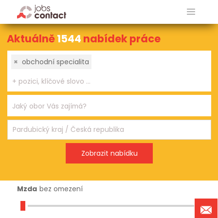
Aktuálně
1544
nabídek práce
×
obchodní specialita
Mzda
bez omezení