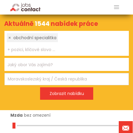
Aktuálně
1544
nabídek práce
×
obchodní specialitka
Mzda
bez omezení