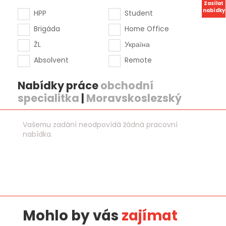
Zasílat
nabídky
HPP
Student
Brigáda
Home Office
ŽL
Україна
Absolvent
Remote
Nabídky práce
obchodní
specialitka
|
Moravskoslezský
Vašemu zadání neodpovídá žádná pracovní
nabídka.
Mohlo by vás
zajímat