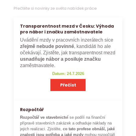
Přečtěte si novinky ze světa nabídek práce
Transparentnost mezd v Česku: Výhoda
pro nábor i značku zaměstnavatele
Uvádění mzdy v pracovních inzerátech sice
zřejmě nebude povinné
, kandidáti ho ale
očekávají. Zjistěte, jak transparentnost mezd
usnadňuje nábor a posiluje značku
zaměstnavatele.
Datum: 24.7.2026
Přečíst
Rozpočtář
Rozpočtář ve stavebnictví
se podílí na finanční
přípravě stavebních zakázek a odhaduje náklady na
jejich realizaci. Zjistěte,
co tato profese obnáší, jaké
znalosti jsou potřeba a jaké mzdy
mohou rozpočtáři