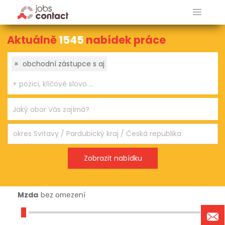
Aktuálně
1545
nabídek práce
×
obchodní zástupce s aj
Mzda
bez omezení