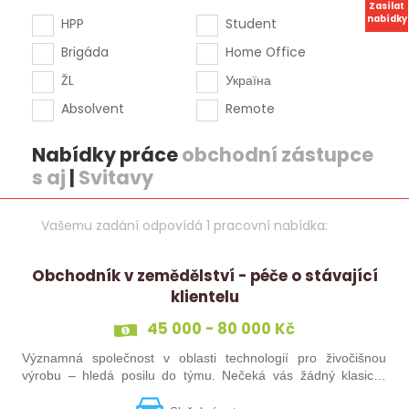
Zasílat
nabídky
HPP
Student
Brigáda
Home Office
ŽL
Україна
Absolvent
Remote
Nabídky práce
obchodní zástupce
s aj
|
Svitavy
Vašemu zadání odpovídá 1 pracovní nabídka:
Obchodník v zemědělství - péče o stávající
klientelu
45 000 - 80 000 Kč
Významná společnost v oblasti technologií pro živočišnou
výrobu – hledá posilu do týmu. Nečeká vás žádný klasický
„prodej“. Budete pečovat o současné portfolio klientů, rozvíjet