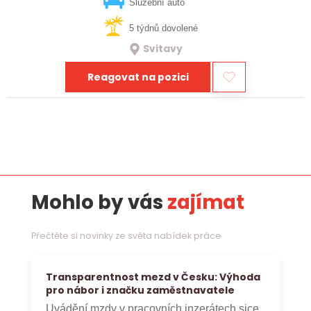
vztahy, přinášet…
Služební auto
5 týdnů dovolené
Svitavy
Reagovat na pozici
Mohlo by vás
zajímat
Přečtěte si novinky ze světa nabídek práce
Transparentnost mezd v Česku: Výhoda
pro nábor i značku zaměstnavatele
Uvádění mzdy v pracovních inzerátech sice