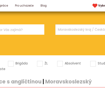
 práce
Pro uchazeče
Blog
Vyb
Brigáda
ŽL
Absolvent
Stu
ote
e s angličtinou
|
Moravskoslezský
.