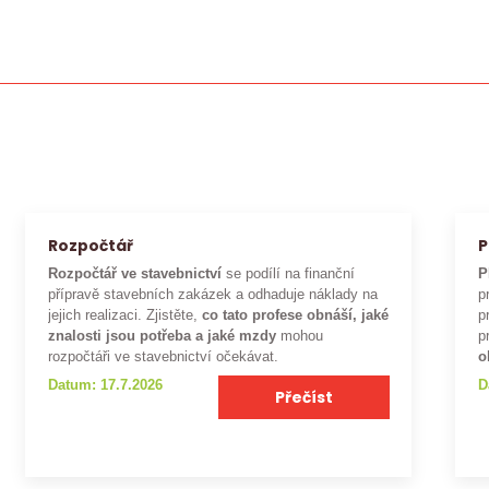
Rozpočtář
P
Rozpočtář ve stavebnictví
se podílí na finanční
P
přípravě stavebních zakázek a odhaduje náklady na
p
jejich realizaci. Zjistěte,
co tato profese obnáší, jaké
p
znalosti jsou potřeba a jaké mzdy
mohou
p
rozpočtáři ve stavebnictví očekávat.
o
Datum: 17.7.2026
D
Přečíst