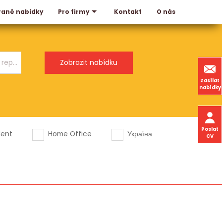
rané nabídky
Kontakt
O nás
Pro firmy
Zasílat
nabídky
Poslat
dent
Home Office
Україна
CV