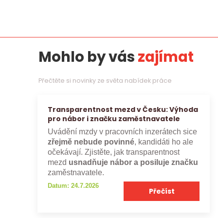
Mohlo by vás
zajímat
Přečtěte si novinky ze světa nabídek práce
Transparentnost mezd v Česku: Výhoda
pro nábor i značku zaměstnavatele
Uvádění mzdy v pracovních inzerátech sice
zřejmě nebude povinné
, kandidáti ho ale
očekávají. Zjistěte, jak transparentnost
mezd
usnadňuje nábor a posiluje značku
zaměstnavatele.
Datum: 24.7.2026
Přečíst