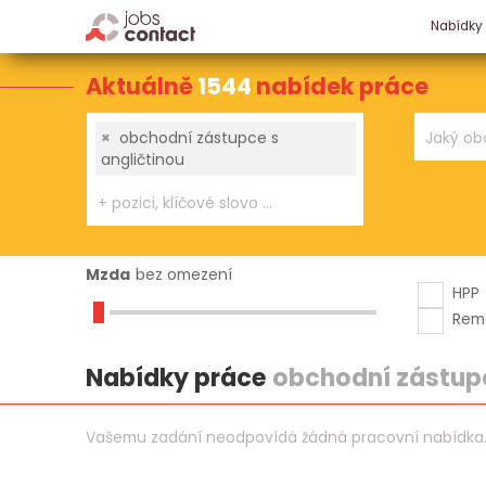
Nabídky
Aktuálně
1544
nabídek práce
×
obchodní zástupce s
angličtinou
Mzda
bez omezení
HPP
Rem
Nabídky práce
obchodní zástupc
Vašemu zadání neodpovídá žádná pracovní nabídka