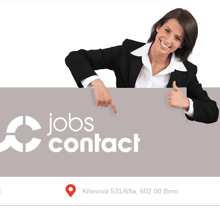
5
Křenová 531/69a, 602 00 Brno