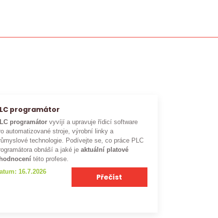
LC programátor
LC programátor
vyvíjí a upravuje řídicí software
ro automatizované stroje, výrobní linky a
růmyslové technologie. Podívejte se, co práce PLC
rogramátora obnáší a jaké je
aktuální platové
hodnocení
této profese.
atum: 16.7.2026
Přečíst