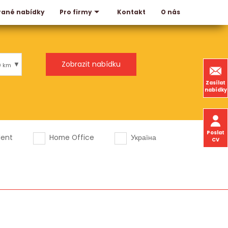
rané nabídky
Kontakt
O nás
Pro firmy
0 km
Zasílat
nabídky
Poslat
dent
Home Office
Україна
CV