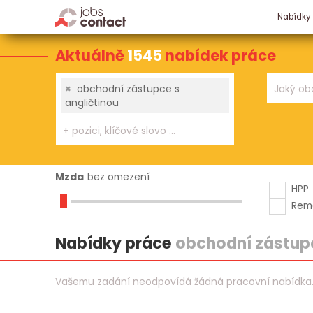
Nabídky
Aktuálně
1545
nabídek práce
×
obchodní zástupce s
angličtinou
Mzda
bez omezení
HPP
Rem
Nabídky práce
obchodní zástupc
Vašemu zadání neodpovídá žádná pracovní nabídka