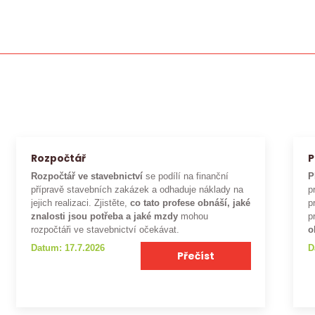
Rozpočtář
P
Rozpočtář ve stavebnictví
se podílí na finanční
P
přípravě stavebních zakázek a odhaduje náklady na
p
jejich realizaci. Zjistěte,
co tato profese obnáší, jaké
p
znalosti jsou potřeba a jaké mzdy
mohou
p
rozpočtáři ve stavebnictví očekávat.
o
Datum: 17.7.2026
D
Přečíst