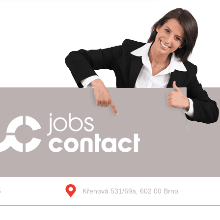
5
Křenová 531/69a, 602 00 Brno