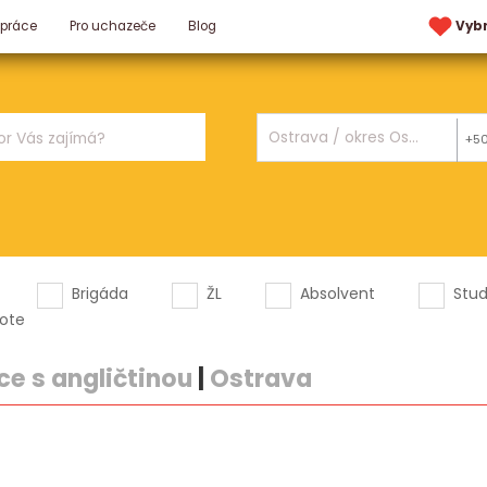
 práce
Pro uchazeče
Blog
Vyb
+5
Brigáda
ŽL
Absolvent
Stu
ote
e s angličtinou
|
Ostrava
.