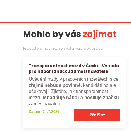
Mohlo by vás
zajímat
Přečtěte si novinky ze světa nabídek práce
Transparentnost mezd v Česku: Výhoda
pro nábor i značku zaměstnavatele
Uvádění mzdy v pracovních inzerátech sice
zřejmě nebude povinné
, kandidáti ho ale
očekávají. Zjistěte, jak transparentnost
mezd
usnadňuje nábor a posiluje značku
zaměstnavatele.
Datum: 24.7.2026
Přečíst