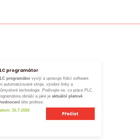
LC programátor
LC programátor
vyvíjí a upravuje řídicí software
ro automatizované stroje, výrobní linky a
růmyslové technologie. Podívejte se, co práce PLC
rogramátora obnáší a jaké je
aktuální platové
hodnocení
této profese.
atum: 16.7.2026
Přečíst