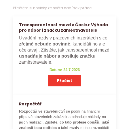
Přečtěte si novinky ze světa nabídek práce
Transparentnost mezd v Česku: Výhoda
pro nábor i značku zaměstnavatele
Uvádění mzdy v pracovních inzerátech sice
zřejmě nebude povinné
, kandidáti ho ale
očekávají. Zjistěte, jak transparentnost mezd
usnadňuje nábor a posiluje značku
zaměstnavatele.
Datum: 24.7.2026
Přečíst
Rozpočtář
Rozpočtář ve stavebnictví
se podílí na finanční
přípravě stavebních zakázek a odhaduje náklady na
jejich realizaci. Zjistěte,
co tato profese obnáší, jaké
znalosti jsou potřeba a jaké mzdy
mohou rozpočtáři