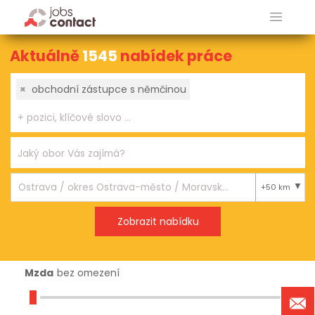
Aktuálně
1545
nabídek práce
×
obchodní zástupce s němčinou
+50 km
Mzda
bez omezení