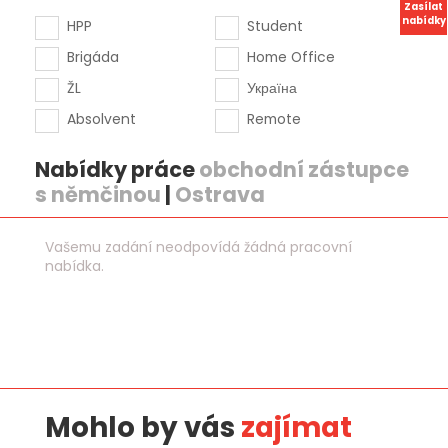
Zasílat
nabídky
HPP
Student
Brigáda
Home Office
ŽL
Україна
Absolvent
Remote
Nabídky práce
obchodní zástupce
s němčinou
|
Ostrava
Vašemu zadání neodpovídá žádná pracovní
nabídka.
Mohlo by vás
zajímat