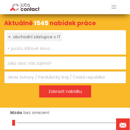
Aktuálně
1545
nabídek práce
×
obchodní zástupce v IT
Mzda
bez omezení