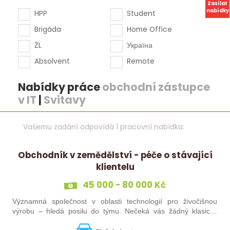
Zasílat
nabídky
HPP
Student
Brigáda
Home Office
ŽL
Україна
Absolvent
Remote
Nabídky práce
obchodní zástupce
v IT
|
Svitavy
Vašemu zadání odpovídá 1 pracovní nabídka:
Obchodník v zemědělství - péče o stávající
klientelu
45 000 - 80 000 Kč
Významná společnost v oblasti technologií pro živočišnou
výrobu – hledá posilu do týmu. Nečeká vás žádný klasický
„prodej“. Budete pečovat o současné portfolio klientů, rozvíjet