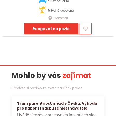
vztahy, přinášet…
Služební auto
5 týdnů dovolené
Svitavy
Reagovat na pozici
Mohlo by vás
zajímat
Přečtěte si novinky ze světa nabídek práce
Transparentnost mezd v Česku: Výhoda
pro nábor i značku zaměstnavatele
Uvádění mzdy v pracovních inzerátech sice