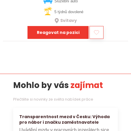
vztahy, přinášet…
Služební auto
5 týdnů dovolené
Svitavy
Reagovat na pozici
Mohlo by vás
zajímat
Přečtěte si novinky ze světa nabídek práce
Transparentnost mezd v Česku: Výhoda
pro nábor i značku zaměstnavatele
Uvádění mzdy v pracovních inzerátech sice