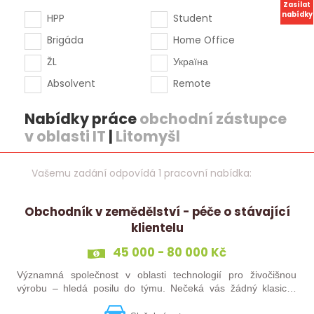
Zasílat
nabídky
HPP
Student
Brigáda
Home Office
ŽL
Україна
Absolvent
Remote
Nabídky práce
obchodní zástupce
v oblasti IT
|
Litomyšl
Vašemu zadání odpovídá 1 pracovní nabídka:
Obchodník v zemědělství - péče o stávající
klientelu
45 000 - 80 000 Kč
Významná společnost v oblasti technologií pro živočišnou
výrobu – hledá posilu do týmu. Nečeká vás žádný klasický
„prodej“. Budete pečovat o současné portfolio klientů, rozvíjet