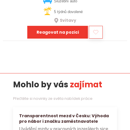
vztahy, přinášet…
Služební auto
5 týdnů dovolené
Svitavy
Reagovat na pozici
Mohlo by vás
zajímat
Přečtěte si novinky ze světa nabídek práce
Transparentnost mezd v Česku: Výhoda
pro nábor i značku zaměstnavatele
Uvádění mzdy v pracovních inzerátech sice