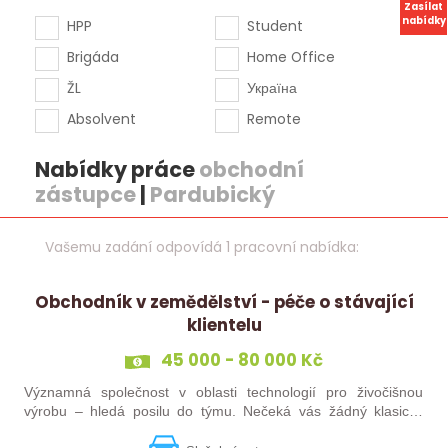
Zasílat
nabídky
HPP
Student
Brigáda
Home Office
ŽL
Україна
Absolvent
Remote
Nabídky práce
obchodní
zástupce
|
Pardubický
Vašemu zadání odpovídá 1 pracovní nabídka:
Obchodník v zemědělství - péče o stávající
klientelu
45 000 - 80 000 Kč
Významná společnost v oblasti technologií pro živočišnou
výrobu – hledá posilu do týmu. Nečeká vás žádný klasický
„prodej“. Budete pečovat o současné portfolio klientů, rozvíjet