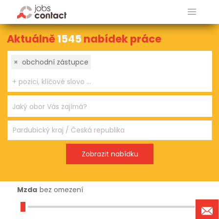
Aktuálně
1545
nabídek práce
×
obchodní zástupce
Mzda
bez omezení