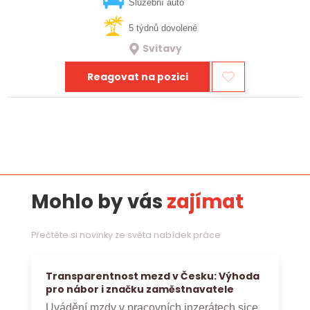
vztahy, přinášet…
Služební auto
5 týdnů dovolené
Svitavy
Reagovat na pozici
Mohlo by vás
zajímat
Přečtěte si novinky ze světa nabídek práce
Transparentnost mezd v Česku: Výhoda
pro nábor i značku zaměstnavatele
Uvádění mzdy v pracovních inzerátech sice