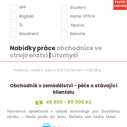
Zasílat
nabídky
HPP
Student
Brigáda
Home Office
ŽL
Україна
Absolvent
Remote
Nabídky práce
obchodnice ve
strojírenství
|
Litomyšl
Vašemu zadání odpovídá 1 pracovní nabídka:
Obchodník v zemědělství - péče o stávající
klientelu
45 000 - 80 000 Kč
Významná společnost v oblasti technologií pro živočišnou
výrobu – hledá posilu do týmu. Nečeká vás žádný klasický
„prodej“. Budete pečovat o současné portfolio klientů, rozvíjet