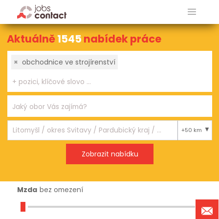
Aktuálně
1545
nabídek práce
×
obchodnice ve strojírenství
+50 km
Mzda
bez omezení