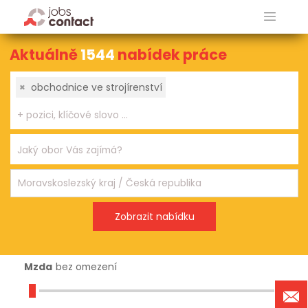
Aktuálně
1544
nabídek práce
×
obchodnice ve strojírenství
Mzda
bez omezení