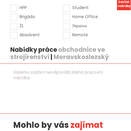
Zasílat
nabídky
HPP
Student
Brigáda
Home Office
ŽL
Україна
Absolvent
Remote
Nabídky práce
obchodnice ve
strojírenství
|
Moravskoslezský
Vašemu zadání neodpovídá žádná pracovní
nabídka.
Mohlo by vás
zajímat