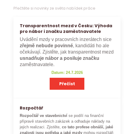
Přečtěte si novinky ze světa nabídek práce
Transparentnost mezd v Česku: Výhoda
pro nábor i značku zaměstnavatele
Uvádění mzdy v pracovních inzerátech sice
zřejmě nebude povinné
, kandidáti ho ale
očekávají. Zjistěte, jak transparentnost mezd
usnadňuje nábor a posiluje značku
zaměstnavatele.
Datum: 24.7.2026
Přečíst
Rozpočtář
Rozpočtář ve stavebnictví
se podílí na finanční
přípravě stavebních zakázek a odhaduje náklady na
jejich realizaci. Zjistěte,
co tato profese obnáší, jaké
znalosti jsou potřeba a jaké mzdy
mohou rozpočtáři