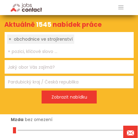
Aktuálně
1545
nabídek práce
×
obchodnice ve strojírenství
Mzda
bez omezení