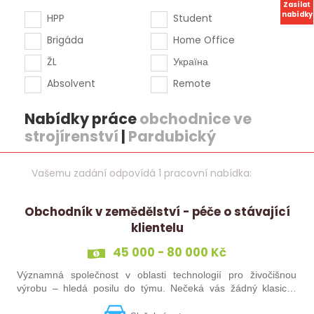
Zasílat
nabídky
HPP
Student
Brigáda
Home Office
ŽL
Україна
Absolvent
Remote
Nabídky práce
obchodnice ve
strojírenství
|
Pardubický
Vašemu zadání odpovídá 1 pracovní nabídka:
Obchodník v zemědělství - péče o stávající
klientelu
45 000 - 80 000 Kč
Významná společnost v oblasti technologií pro živočišnou
výrobu – hledá posilu do týmu. Nečeká vás žádný klasický
„prodej“. Budete pečovat o současné portfolio klientů, rozvíjet