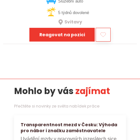
vztahy, přinášet…
Služební auto
5 týdnů dovolené
Svitavy
Reagovat na pozici
Mohlo by vás
zajímat
Přečtěte si novinky ze světa nabídek práce
Transparentnost mezd v Česku: Výhoda
pro nábor i značku zaměstnavatele
Uvádění mzdy v pracovních inzerátech sice