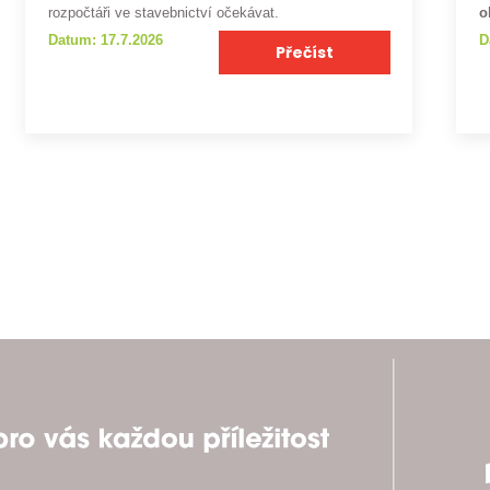
rozpočtáři ve stavebnictví očekávat.
o
Datum: 17.7.2026
D
Přečíst