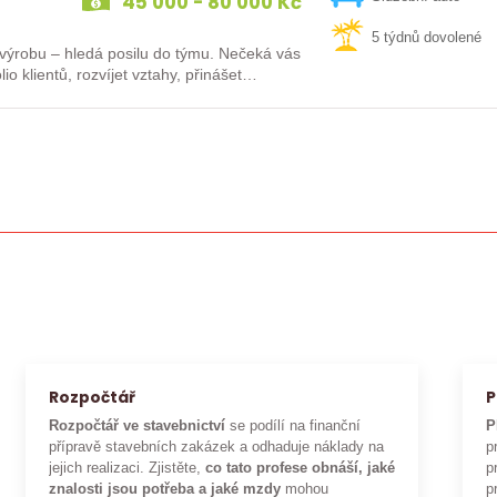
45 000 - 80 000 Kč
5 týdnů dovolené
 – hledá posilu do týmu. Nečeká vás
io klientů, rozvíjet vztahy, přinášet…
Rozpočtář
P
Rozpočtář ve stavebnictví
se podílí na finanční
P
přípravě stavebních zakázek a odhaduje náklady na
p
jejich realizaci. Zjistěte,
co tato profese obnáší, jaké
p
znalosti jsou potřeba a jaké mzdy
mohou
p