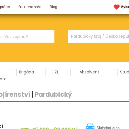
 práce
Pro uchazeče
Blog
Vyb
Brigáda
ŽL
Absolvent
Stu
ote
ojírenství
|
Pardubický
cí
Služební auto