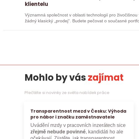
klientelu
Významná společnost v oblasti technologií pro živočišnou výrobu
žádný klasický „prodej“. Budete pečovat o současné portfol
Mohlo by vás
zajímat
Přečtěte si novinky ze světa nabídek práce
Transparentnost mezd v Česku: Výhoda
pro nábor i značku zaměstnavatele
Uvádění mzdy v pracovních inzerátech sice
zřejmě nebude povinné
, kandidáti ho ale
očekávají. Zjistěte, jak transparentnost