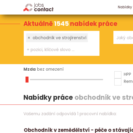
Nabídky
Aktuálně
1545
nabídek práce
×
obchodník ve strojírenství
Mzda
bez omezení
HPP
Rem
Nabídky práce
obchodník ve str
Vašemu zadání odpovídá 1 pracovní nabídka:
Obchodník v zemědělství - péče o stávají