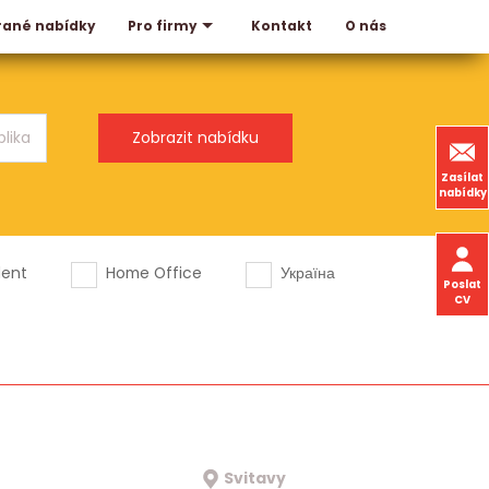
rané nabídky
Kontakt
O nás
Pro firmy
Zasílat
nabídky
dent
Home Office
Україна
Poslat
CV
Svitavy