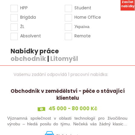
Zasílat
nabídky
HPP
Student
Brigáda
Home Office
ŽL
Україна
Absolvent
Remote
Nabídky práce
obchodník
|
Litomyšl
Vašemu zadání odpovídá 1 pracovní nabídka:
Obchodník v zemědělství - péče o stávající
klientelu
45 000 - 80 000 Kč
Významná společnost v oblasti technologií pro živočišnou
výrobu – hledá posilu do týmu. Nečeká vás žádný klasický
„prodej“. Budete pečovat o současné portfolio klientů, rozvíjet