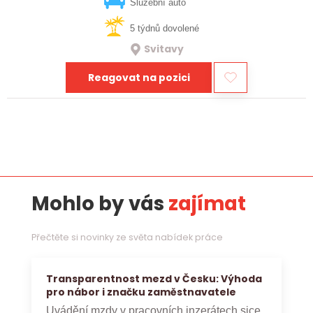
vztahy, přinášet…
Služební auto
5 týdnů dovolené
Svitavy
Reagovat na pozici
Mohlo by vás
zajímat
Přečtěte si novinky ze světa nabídek práce
Transparentnost mezd v Česku: Výhoda
pro nábor i značku zaměstnavatele
Uvádění mzdy v pracovních inzerátech sice