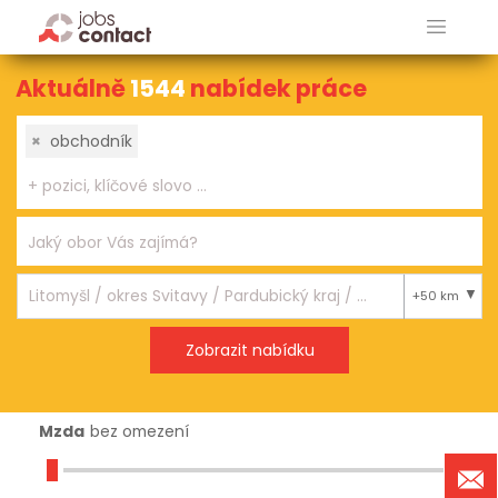
Aktuálně
1544
nabídek práce
×
obchodník
+50 km
Mzda
bez omezení