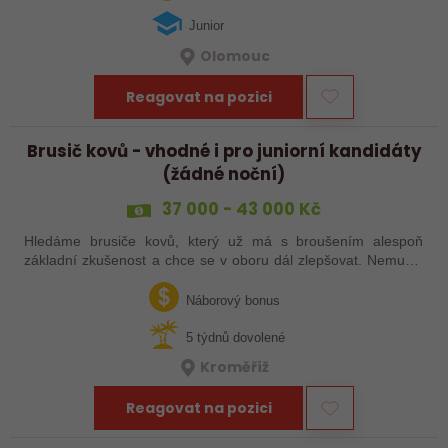
Junior
Olomouc
Reagovat na pozici
Brusič kovů - vhodné i pro juniorní kandidáty
(žádné noční)
37 000 - 43 000 Kč
Hledáme brusiče kovů, který už má s broušením alespoň
základní zkušenost a chce se v oboru dál zlepšovat. Nemusíš
být samostatný specialista s dlouholetou praxí. Důležité je,
abys už někdy pracoval…
Náborový bonus
5 týdnů dovolené
Kroměříž
Reagovat na pozici