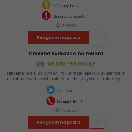
svařováním v moderní výrobě.…
Náborový bonus
Mimořádná nabídka
Přerov
Reagovat na pozici
Obsluha svařovacího robota
45 000 - 55 000 Kč
Hledáme posilu do výroby. Pokud máte jakékoliv zkušenosti s
obsluhou svařovacích robotů anebo jakýmkoliv robotickým,
strojním anebo i ručním svařováním, tak se nám neváhejte
ozvat!
1 směna
Reaguj IHNED
Vyškov
Reagovat na pozici