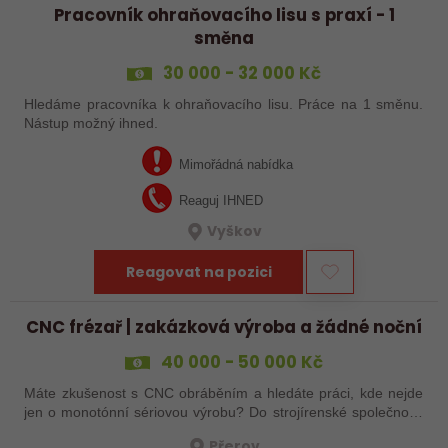
Pracovník ohraňovacího lisu s praxí - 1
směna
30 000 - 32 000 Kč
Hledáme pracovníka k ohraňovacího lisu. Práce na 1 směnu.
Nástup možný ihned.
Mimořádná nabídka
Reaguj IHNED
Vyškov
Reagovat na pozici
CNC frézař | zakázková výroba a žádné noční
40 000 - 50 000 Kč
Máte zkušenost s CNC obráběním a hledáte práci, kde nejde
jen o monotónní sériovou výrobu? Do strojírenské společnosti
hledáme zkušenějšího CNC obráběče, který se bude věnovat
Přerov