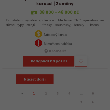
karusel | 2 směny
38 000 - 48 000 Kč
Do stabilní výrobní společnosti hledáme CNC operátory na
různé typy strojů – frézky, soustruhy, brusky i karusely.
Uplatnění u nás najdou zkušení obráběči i absolventi
technických oborů, kteří se…
Náborový bonus
Mimořádná nabídka
Kroměříž
Reagovat na pozici
Načíst další
2
3
4
...
6
⯇
1
7
⯈