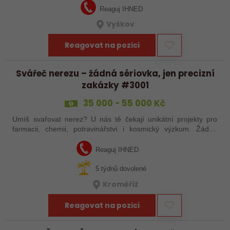
Reaguj IHNED
Vyškov
Reagovat na pozici
Svářeč nerezu – žádná sériovka, jen precizní
zakázky #3001
35 000 - 55 000 Kč
Umíš svařovat nerez? U nás tě čekají unikátní projekty pro
farmacii, chemii, potravinářství i kosmický výzkum. Žádná
rutina, ale precizní práce, která má smysl.
Reaguj IHNED
5 týdnů dovolené
Kroměříž
Reagovat na pozici