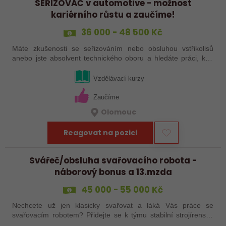
SEŘIZOVAČ v automotive - možnost
kariérního růstu a zaučíme!
36 000 - 48 500 Kč
Máte zkušenosti se seřizováním nebo obsluhou vstřikolisů
anebo jste absolvent technického oboru a hledáte práci, kde
se budete moci dále rozvíjet? Baví Vás technika, hledání
řešení a práce přímo ve…
Vzdělávací kurzy
Zaučíme
Olomouc
Reagovat na pozici
Svářeč/obsluha svařovacího robota -
náborový bonus a 13.mzda
45 000 - 55 000 Kč
Nechcete už jen klasicky svařovat a láká Vás práce se
svařovacím robotem? Přidejte se k týmu stabilní strojírenské
společnosti v Hranicích a využijte své zkušenosti se