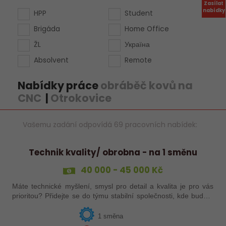
Zasílat
nabídky
HPP
Student
Brigáda
Home Office
ŽL
Україна
Absolvent
Remote
Nabídky práce
obráběč kovů na
CNC
|
Otrokovice
Vašemu zadání odpovídá 69 pracovních nabídek:
Technik kvality/ obrobna - na 1 směnu
40 000 - 45 000 Kč
Máte technické myšlení, smysl pro detail a kvalita je pro vás
prioritou? Přidejte se do týmu stabilní společnosti, kde budete
mít možnost podílet se na zajištění kvality výroby a
spolupracovat s…
1 směna