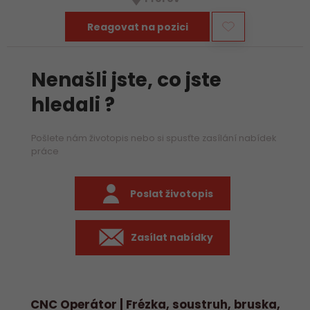
především práci na…
Reagovat na pozici
Nenašli jste, co jste
hledali ?
Pošlete nám životopis nebo si spusťte zasílání nabídek
práce
Poslat životopis
Zasílat nabídky
CNC Operátor | Frézka, soustruh, bruska,