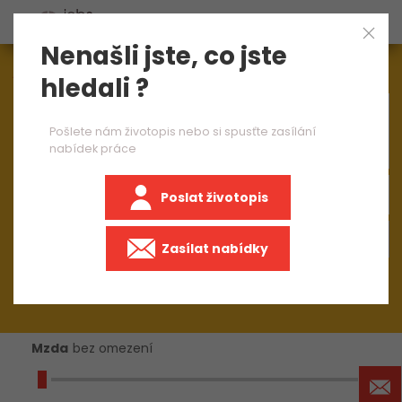
Nenašli jste, co jste
Aktuálně
1545
nabídek práce
hledali ?
×
obráběč kovů na CNC
Pošlete nám životopis nebo si spusťte zasílání
nabídek práce
Poslat životopis
+50 km
Zasílat nabídky
Mzda
bez omezení