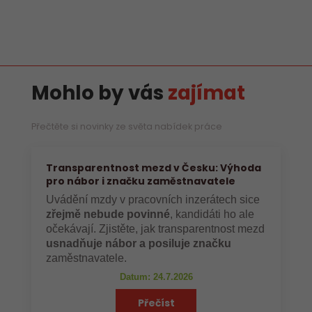
Mohlo by vás
zajímat
Přečtěte si novinky ze světa nabídek práce
Transparentnost mezd v Česku: Výhoda
pro nábor i značku zaměstnavatele
Uvádění mzdy v pracovních inzerátech sice
zřejmě nebude povinné
, kandidáti ho ale
očekávají. Zjistěte, jak transparentnost mezd
usnadňuje nábor a posiluje značku
zaměstnavatele.
Datum: 24.7.2026
Přečíst