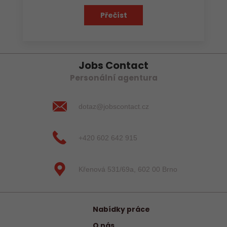
Přečíst
Jobs Contact
Personální agentura
dotaz@jobscontact.cz
+420 602 642 915
Křenová 531/69a, 602 00 Brno
Nabídky práce
O nás