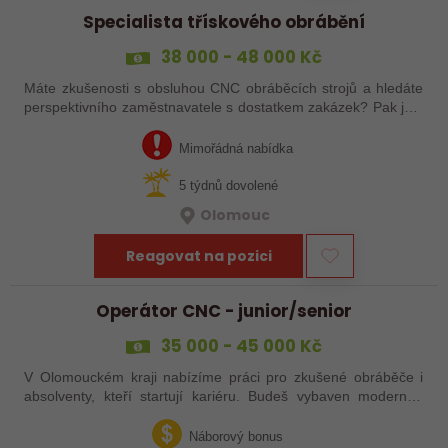
Specialista třískového obrábění
38 000 - 48 000 Kč
Máte zkušenosti s obsluhou CNC obráběcích strojů a hledáte
perspektivního zaměstnavatele s dostatkem zakázek? Pak jste
na správném inzerátu nabídky práce a reagujte zasláním
životopisu!
Mimořádná nabídka
5 týdnů dovolené
Olomouc
Reagovat na pozici
Operátor CNC - junior/senior
35 000 - 45 000 Kč
V Olomouckém kraji nabízíme práci pro zkušené obráběče i
absolventy, kteří startují kariéru. Budeš vybaven moderním
pracovním místem a spoustou benefitů. Pokud se chceš
dozvědět více, neváhej…
Náborový bonus