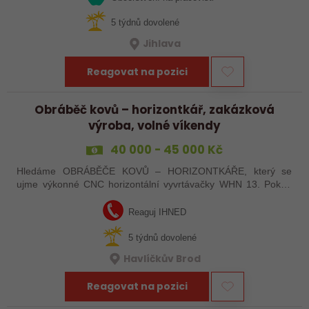
5 týdnů dovolené
Jihlava
Reagovat na pozici
Obráběč kovů – horizontkář, zakázková
výroba, volné víkendy
40 000 - 45 000 Kč
Hledáme OBRÁBĚČE KOVŮ – HORIZONTKÁŘE, který se
ujme výkonné CNC horizontální vyvrtávačky WHN 13. Pokud
máte zkušenosti s programováním a vyznáte se v ŘS
Heindenhain, tak jste pro nás ideální kandidát…
Reaguj IHNED
5 týdnů dovolené
Havlíčkův Brod
Reagovat na pozici