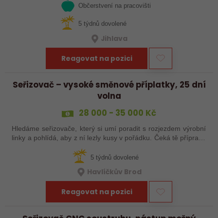
Občerstvení na pracovišti
5 týdnů dovolené
Jihlava
Reagovat na pozici
Seřizovač – vysoké směnové příplatky, 25 dní
volna
28 000 - 35 000 Kč
Hledáme seřizovače, který si umí poradit s rozjezdem výrobní
linky a pohlídá, aby z ní lezly kusy v pořádku. Čeká tě příprava
a nájezd linek, seřízení, průběžná kontrola výrobků a základní
práce…
5 týdnů dovolené
Havlíčkův Brod
Reagovat na pozici