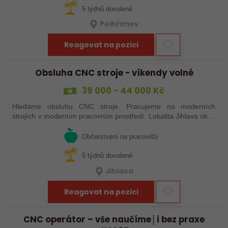
5 týdnů dovolené
Pelhřimov
Reagovat na pozici
Obsluha CNC stroje - víkendy volné
39 000 - 44 000 Kč
Hledáme obsluhu CNC stroje. Pracujeme na moderních
strojích v moderním pracovním prostředí. Lokalita Jihlava okolí
5 km.
Občerstvení na pracovišti
5 týdnů dovolené
Jihlava
Reagovat na pozici
CNC operátor – vše naučíme│i bez praxe