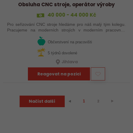
Obsluha CNC stroje, operátor výroby
40 000 - 44 000 Kč
Pro seřizování CNC stroje hledáme pro náš malý tým kolegu.
Pracujeme na moderních strojích v moderním pracovním
prostředí. Pracovistě u Jihlavy.
Občerstvení na pracovišti
5 týdnů dovolené
Jihlava
Reagovat na pozici
Načíst další
2
⯈
⯇
1