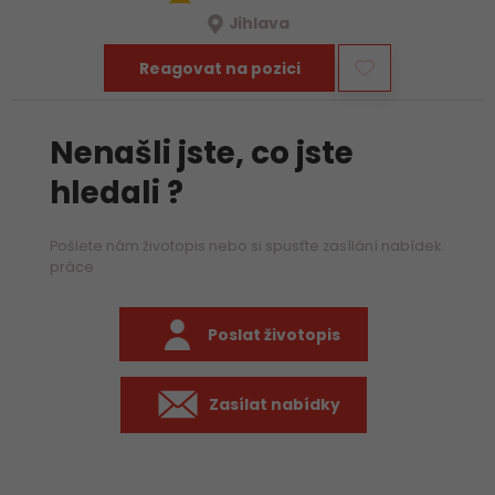
Jihlava
Reagovat na pozici
Nenašli jste, co jste
hledali ?
Pošlete nám životopis nebo si spusťte zasílání nabídek
práce
Poslat životopis
Zasílat nabídky