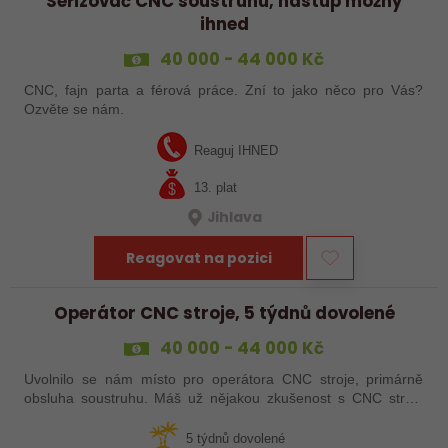
Seřizovač CNC soustruhu, nástup možný
ihned
40 000 - 44 000 Kč
CNC, fajn parta a férová práce. Zní to jako něco pro Vás?
Ozvěte se nám.
Reaguj IHNED
13. plat
Jihlava
Reagovat na pozici
Operátor CNC stroje, 5 týdnů dovolené
40 000 - 44 000 Kč
Uvolnilo se nám místo pro operátora CNC stroje, primárně
obsluha soustruhu. Máš už nějakou zkušenost s CNC stroji,
praxi, brigádu, ze školy nebo kurz? Pak dej o sobě vědět a
pošli životopis. Rádi…
5 týdnů dovolené