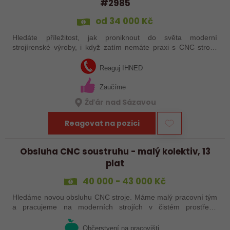
#2985
od 34 000 Kč
Hledáte příležitost, jak proniknout do světa moderní
strojírenské výroby, i když zatím nemáte praxi s CNC stroji?
Jsme Sanborn stabilní firma s dlouholetou tradicí a moderním
strojním vybavením.…
Reaguj IHNED
Zaučíme
Žďár nad Sázavou
Reagovat na pozici
Obsluha CNC soustruhu - malý kolektiv, 13
plat
40 000 - 43 000 Kč
Hledáme novou obsluhu CNC stroje. Máme malý pracovní tým
a pracujeme na moderních strojích v čistém prostředí.
Pracovistě cca 5 km od Jihlavy = ŘP sk.B .
Občerstvení na pracovišti