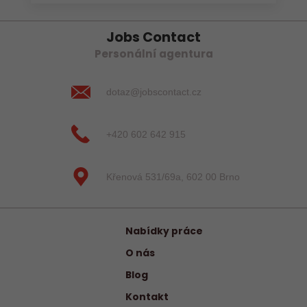
Jobs Contact
Personální agentura
dotaz@jobscontact.cz
+420 602 642 915
Křenová 531/69a, 602 00 Brno
Nabídky práce
O nás
Blog
Kontakt