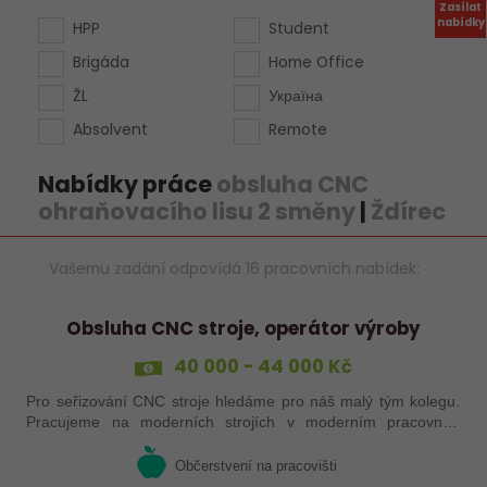
Zasílat
nabídky
HPP
Student
Brigáda
Home Office
ŽL
Україна
Absolvent
Remote
Nabídky práce
obsluha CNC
ohraňovacího lisu 2 směny
|
Ždírec
Vašemu zadání odpovídá 16 pracovních nabídek:
Obsluha CNC stroje, operátor výroby
40 000 - 44 000 Kč
Pro seřizování CNC stroje hledáme pro náš malý tým kolegu.
Pracujeme na moderních strojích v moderním pracovním
prostředí. Pracovistě 5 km od Jihlavy.
Občerstvení na pracovišti