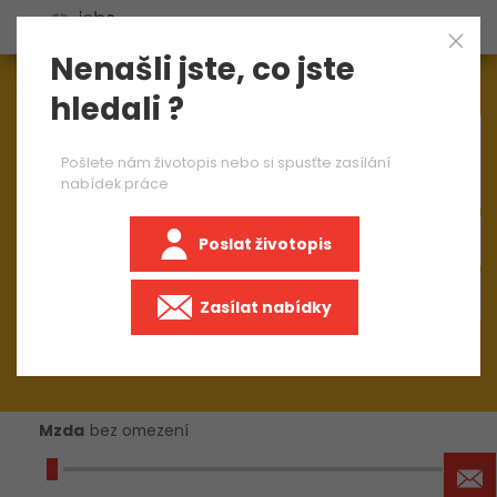
Nenašli jste, co jste
Aktuálně
1545
nabídek práce
hledali ?
×
obsluha CNC ohraňovacího lisu 2 směny
Pošlete nám životopis nebo si spusťte zasílání
nabídek práce
Poslat životopis
+50 km
Zasílat nabídky
Mzda
bez omezení