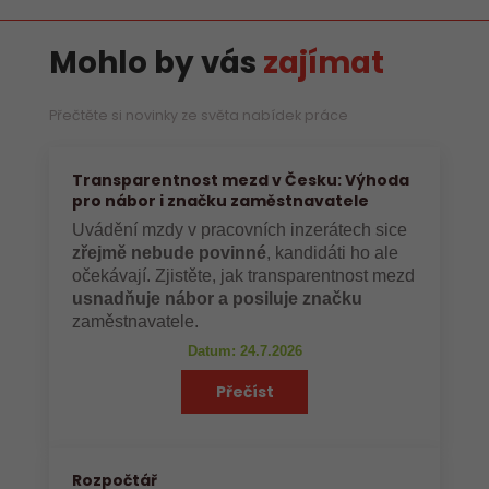
Mohlo by vás
zajímat
Přečtěte si novinky ze světa nabídek práce
Transparentnost mezd v Česku: Výhoda
pro nábor i značku zaměstnavatele
Uvádění mzdy v pracovních inzerátech sice
zřejmě nebude povinné
, kandidáti ho ale
očekávají. Zjistěte, jak transparentnost mezd
usnadňuje nábor a posiluje značku
zaměstnavatele.
Datum: 24.7.2026
Přečíst
Rozpočtář