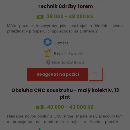
Technik údržby forem
38 000 - 48 000 Kč
Máte praxi z kovovýroby jako nástrojař a hledáte novou
příležitost v prosperující společnosti na 1 směnu?
1 směna
5 týdnů dovolené
Havlíčkův Brod
Reagovat na pozici
Obsluha CNC soustruhu - malý kolektiv, 13
plat
40 000 - 43 000 Kč
Hledáme novou obsluhu CNC stroje. Máme malý pracovní tým
a pracujeme na moderních strojích v čistém prostředí.
Pracovistě cca 5 km od Jihlavy = ŘP sk.B .