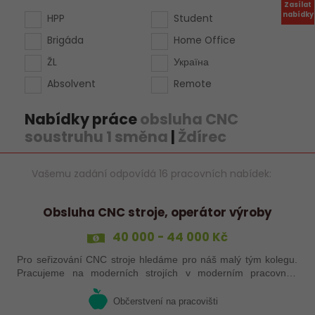
Zasílat
nabídky
HPP
Student
Brigáda
Home Office
ŽL
Україна
Absolvent
Remote
Nabídky práce
obsluha CNC
soustruhu 1 směna
|
Ždírec
Vašemu zadání odpovídá 16 pracovních nabídek:
Obsluha CNC stroje, operátor výroby
40 000 - 44 000 Kč
Pro seřizování CNC stroje hledáme pro náš malý tým kolegu.
Pracujeme na moderních strojích v moderním pracovním
prostředí. Pracovistě 5 km od Jihlavy.
Občerstvení na pracovišti