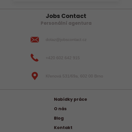
Jobs Contact
Personální agentura
dotaz@jobscontact.cz
+420 602 642 915
Křenová 531/69a, 602 00 Brno
Nabídky práce
O nás
Blog
Kontakt