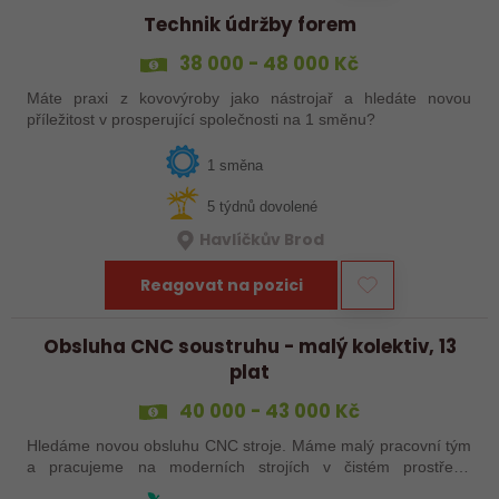
Technik údržby forem
38 000 - 48 000 Kč
Máte praxi z kovovýroby jako nástrojař a hledáte novou
příležitost v prosperující společnosti na 1 směnu?
1 směna
5 týdnů dovolené
Havlíčkův Brod
Reagovat na pozici
Obsluha CNC soustruhu - malý kolektiv, 13
plat
40 000 - 43 000 Kč
Hledáme novou obsluhu CNC stroje. Máme malý pracovní tým
a pracujeme na moderních strojích v čistém prostředí.
Pracovistě cca 5 km od Jihlavy = ŘP sk.B .