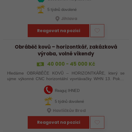
5 týdnů dovolené
Jihlava
Reagovat na pozici
Obráběč kovů – horizontkář, zakázková
výroba, volné víkendy
40 000 - 45 000 Kč
Hledáme OBRÁBĚČE KOVŮ – HORIZONTKÁŘE, který se
ujme výkonné CNC horizontální vyvrtávačky WHN 13. Pokud
máte zkušenosti s programováním a vyznáte se v ŘS
Heindenhain, tak jste pro nás ideální kandidát…
Reaguj IHNED
5 týdnů dovolené
Havlíčkův Brod
Reagovat na pozici