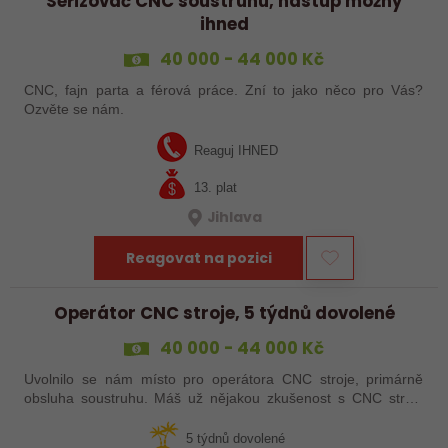
Seřizovač CNC soustruhu, nástup možný
ihned
40 000 - 44 000 Kč
CNC, fajn parta a férová práce. Zní to jako něco pro Vás?
Ozvěte se nám.
Reaguj IHNED
13. plat
Jihlava
Reagovat na pozici
Operátor CNC stroje, 5 týdnů dovolené
40 000 - 44 000 Kč
Uvolnilo se nám místo pro operátora CNC stroje, primárně
obsluha soustruhu. Máš už nějakou zkušenost s CNC stroji,
praxi, brigádu, ze školy nebo kurz? Pak dej o sobě vědět a
pošli životopis. Rádi…
5 týdnů dovolené