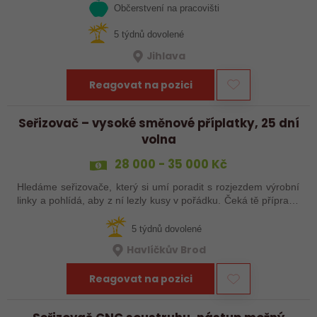
Občerstvení na pracovišti
5 týdnů dovolené
Jihlava
Reagovat na pozici
Seřizovač – vysoké směnové příplatky, 25 dní
volna
28 000 - 35 000 Kč
Hledáme seřizovače, který si umí poradit s rozjezdem výrobní
linky a pohlídá, aby z ní lezly kusy v pořádku. Čeká tě příprava
a nájezd linek, seřízení, průběžná kontrola výrobků a základní
práce…
5 týdnů dovolené
Havlíčkův Brod
Reagovat na pozici