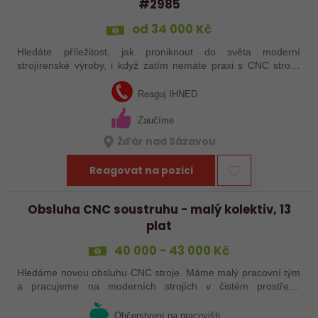
#2985
od 34 000 Kč
Hledáte příležitost, jak proniknout do světa moderní
strojírenské výroby, i když zatím nemáte praxi s CNC stroji?
Jsme Sanborn stabilní firma s dlouholetou tradicí a moderním
strojním vybavením.…
Reaguj IHNED
Zaučíme
Žďár nad Sázavou
Reagovat na pozici
Obsluha CNC soustruhu - malý kolektiv, 13
plat
40 000 - 43 000 Kč
Hledáme novou obsluhu CNC stroje. Máme malý pracovní tým
a pracujeme na moderních strojích v čistém prostředí.
Pracovistě cca 5 km od Jihlavy = ŘP sk.B .
Občerstvení na pracovišti