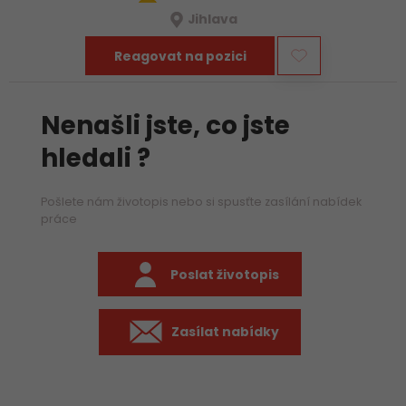
Jihlava
Reagovat na pozici
Nenašli jste, co jste
hledali ?
Pošlete nám životopis nebo si spusťte zasílání nabídek
práce
Poslat životopis
Zasílat nabídky