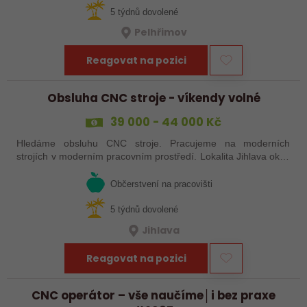
5 týdnů dovolené
Pelhřimov
Reagovat na pozici
Obsluha CNC stroje - víkendy volné
39 000 - 44 000 Kč
Hledáme obsluhu CNC stroje. Pracujeme na moderních
strojích v moderním pracovním prostředí. Lokalita Jihlava okolí
5 km.
Občerstvení na pracovišti
5 týdnů dovolené
Jihlava
Reagovat na pozici
CNC operátor – vše naučíme│i bez praxe