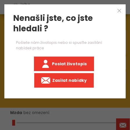
Nenašli jste, co jste
Aktuálně
1544
nabídek práce
hledali ?
×
obsluha CNC soustruhu 1 směna
Pošlete nám životopis nebo si spusťte zasílání
nabídek práce
Poslat životopis
+50 km
Zasílat nabídky
Mzda
bez omezení