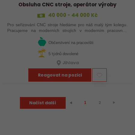
Obsluha CNC stroje, operátor výroby
40 000 - 44 000 Kč
Pro seřizování CNC stroje hledáme pro náš malý tým kolegu.
Pracujeme na moderních strojích v moderním pracovním
prostředí. Pracovistě u Jihlavy.
Občerstvení na pracovišti
5 týdnů dovolené
Jihlava
Reagovat na pozici
Načíst další
2
⯈
⯇
1