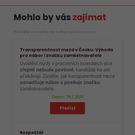
Mohlo by vás
zajímat
Přečtěte si novinky ze světa nabídek práce
Transparentnost mezd v Česku: Výhoda
pro nábor i značku zaměstnavatele
Uvádění mzdy v pracovních inzerátech sice
zřejmě nebude povinné
, kandidáti ho ale
očekávají. Zjistěte, jak transparentnost mezd
usnadňuje nábor a posiluje značku
zaměstnavatele.
Datum: 24.7.2026
Přečíst
Rozpočtář