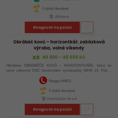
5 týdnů dovolené
Jihlava
Reagovat na pozici
Obráběč kovů – horizontkář, zakázková
výroba, volné víkendy
40 000 - 45 000 Kč
Hledáme OBRÁBĚČE KOVŮ – HORIZONTKÁŘE, který se
ujme výkonné CNC horizontální vyvrtávačky WHN 13. Pokud
máte zkušenosti s programováním a vyznáte se v ŘS
Heindenhain, tak jste pro nás ideální kandidát…
Reaguj IHNED
5 týdnů dovolené
Havlíčkův Brod
Reagovat na pozici