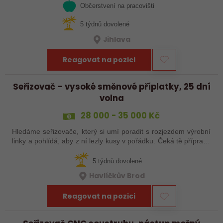
Občerstvení na pracovišti
5 týdnů dovolené
Jihlava
Reagovat na pozici
Seřizovač – vysoké směnové příplatky, 25 dní
volna
28 000 - 35 000 Kč
Hledáme seřizovače, který si umí poradit s rozjezdem výrobní
linky a pohlídá, aby z ní lezly kusy v pořádku. Čeká tě příprava
a nájezd linek, seřízení, průběžná kontrola výrobků a základní
práce…
5 týdnů dovolené
Havlíčkův Brod
Reagovat na pozici