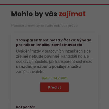
Mohlo by vás
zajímat
Přečtěte si novinky ze světa nabídek práce
Transparentnost mezd v Česku: Výhoda
pro nábor i značku zaměstnavatele
Uvádění mzdy v pracovních inzerátech sice
zřejmě nebude povinné
, kandidáti ho ale
očekávají. Zjistěte, jak transparentnost mezd
usnadňuje nábor a posiluje značku
zaměstnavatele.
Datum: 24.7.2026
Přečíst
Rozpočtář