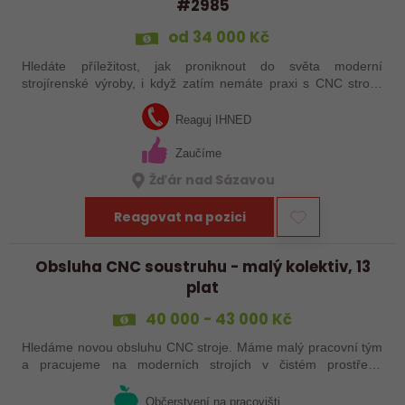
#2985
od 34 000 Kč
Hledáte příležitost, jak proniknout do světa moderní
strojírenské výroby, i když zatím nemáte praxi s CNC stroji?
Jsme Sanborn stabilní firma s dlouholetou tradicí a moderním
strojním vybavením.…
Reaguj IHNED
Zaučíme
Žďár nad Sázavou
Reagovat na pozici
Obsluha CNC soustruhu - malý kolektiv, 13
plat
40 000 - 43 000 Kč
Hledáme novou obsluhu CNC stroje. Máme malý pracovní tým
a pracujeme na moderních strojích v čistém prostředí.
Pracovistě cca 5 km od Jihlavy = ŘP sk.B .
Občerstvení na pracovišti