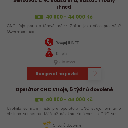
Seřizovač CNC soustruhu, nástup možný
ihned
40 000 - 44 000 Kč
CNC, fajn parta a férová práce. Zní to jako něco pro Vás?
Ozvěte se nám.
Reaguj IHNED
13. plat
Jihlava
Reagovat na pozici
Operátor CNC stroje, 5 týdnů dovolené
40 000 - 44 000 Kč
Uvolnilo se nám místo pro operátora CNC stroje, primárně
obsluha soustruhu. Máš už nějakou zkušenost s CNC stroji,
praxi, brigádu, ze školy nebo kurz? Pak dej o sobě vědět a
pošli životopis. Rádi…
5 týdnů dovolené