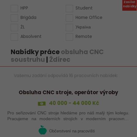
Zasílat
nabídky
HPP
Student
Brigáda
Home Office
ŽL
Україна
Absolvent
Remote
Nabídky práce
obsluha CNC
soustruhu
|
Ždírec
Vašemu zadání odpovídá 16 pracovních nabídek:
Obsluha CNC stroje, operátor výroby
40 000 - 44 000 Kč
Pro seřizování CNC stroje hledáme pro náš malý tým kolegu.
Pracujeme na moderních strojích v moderním pracovním
prostředí. Pracovistě 5 km od Jihlavy.
Občerstvení na pracovišti