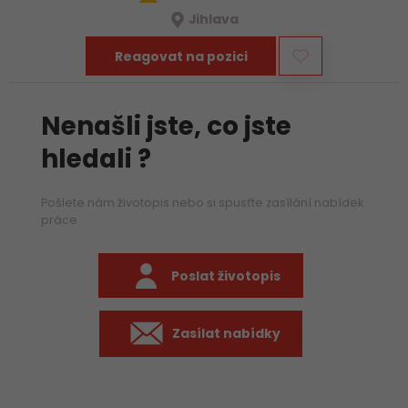
Jihlava
Reagovat na pozici
Nenašli jste, co jste
hledali ?
Pošlete nám životopis nebo si spusťte zasílání nabídek
práce
Poslat životopis
Zasílat nabídky