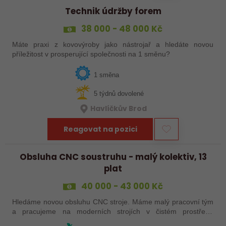
Technik údržby forem
38 000 - 48 000 Kč
Máte praxi z kovovýroby jako nástrojař a hledáte novou
příležitost v prosperující společnosti na 1 směnu?
1 směna
5 týdnů dovolené
Havlíčkův Brod
Reagovat na pozici
Obsluha CNC soustruhu - malý kolektiv, 13
plat
40 000 - 43 000 Kč
Hledáme novou obsluhu CNC stroje. Máme malý pracovní tým
a pracujeme na moderních strojích v čistém prostředí.
Pracovistě cca 5 km od Jihlavy = ŘP sk.B .