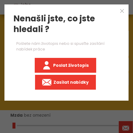
Nenašli jste, co jste
Aktuálně
1545
nabídek práce
hledali ?
×
obsluha CNC soustruhu
Pošlete nám životopis nebo si spusťte zasílání
nabídek práce
Poslat životopis
+50 km
Zasílat nabídky
Mzda
bez omezení