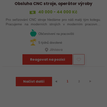
Obsluha CNC stroje, operátor výroby
40 000 - 44 000 Kč
Pro seřizování CNC stroje hledáme pro náš malý tým kolegu.
Pracujeme na moderních strojích v moderním pracovním
prostředí. Pracovistě u Jihlavy.
Občerstvení na pracovišti
5 týdnů dovolené
Jihlava
Reagovat na pozici
Načíst další
2
⯈
⯇
1