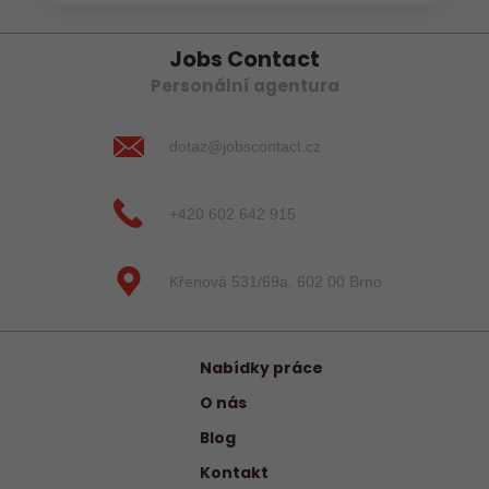
Jobs Contact
Personální agentura
dotaz@jobscontact.cz
+420 602 642 915
Křenová 531/69a, 602 00 Brno
Nabídky práce
O nás
Blog
Kontakt