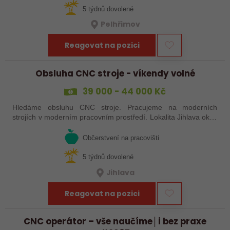
5 týdnů dovolené
Pelhřimov
Reagovat na pozici
Obsluha CNC stroje - víkendy volné
39 000 - 44 000 Kč
Hledáme obsluhu CNC stroje. Pracujeme na moderních
strojích v moderním pracovním prostředí. Lokalita Jihlava okolí
5 km.
Občerstvení na pracovišti
5 týdnů dovolené
Jihlava
Reagovat na pozici
CNC operátor – vše naučíme│i bez praxe