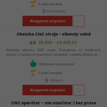
5 týdnů dovolené
Pelhřimov
Reagovat na pozici
Obsluha CNC stroje - víkendy volné
39 000 - 44 000 Kč
Hledáme obsluhu CNC stroje. Pracujeme na moderních
strojích v moderním pracovním prostředí. Lokalita Jihlava okolí
5 km.
Občerstvení na pracovišti
5 týdnů dovolené
Jihlava
Reagovat na pozici
CNC operátor – vše naučíme│i bez praxe