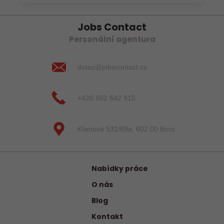
Jobs Contact
Personální agentura
dotaz@jobscontact.cz
+420 602 642 915
Křenová 531/69a, 602 00 Brno
Nabídky práce
O nás
Blog
Kontakt