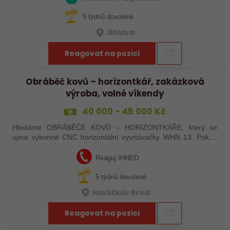
5 týdnů dovolené
Jihlava
Reagovat na pozici
Obráběč kovů – horizontkář, zakázková
výroba, volné víkendy
40 000 - 45 000 Kč
Hledáme OBRÁBĚČE KOVŮ – HORIZONTKÁŘE, který se
ujme výkonné CNC horizontální vyvrtávačky WHN 13. Pokud
máte zkušenosti s programováním a vyznáte se v ŘS
Heindenhain, tak jste pro nás ideální kandidát…
Reaguj IHNED
5 týdnů dovolené
Havlíčkův Brod
Reagovat na pozici