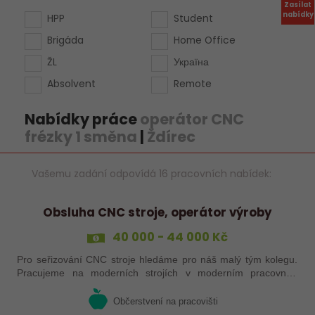
Zasílat
nabídky
HPP
Student
Brigáda
Home Office
ŽL
Україна
Absolvent
Remote
Nabídky práce
operátor CNC
frézky 1 směna
|
Ždírec
Vašemu zadání odpovídá 16 pracovních nabídek:
Obsluha CNC stroje, operátor výroby
40 000 - 44 000 Kč
Pro seřizování CNC stroje hledáme pro náš malý tým kolegu.
Pracujeme na moderních strojích v moderním pracovním
prostředí. Pracovistě 5 km od Jihlavy.
Občerstvení na pracovišti