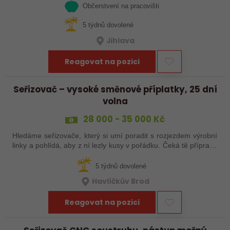
Občerstvení na pracovišti
5 týdnů dovolené
Jihlava
Reagovat na pozici
Seřizovač – vysoké směnové příplatky, 25 dní
volna
28 000 - 35 000 Kč
Hledáme seřizovače, který si umí poradit s rozjezdem výrobní
linky a pohlídá, aby z ní lezly kusy v pořádku. Čeká tě příprava
a nájezd linek, seřízení, průběžná kontrola výrobků a základní
práce…
5 týdnů dovolené
Havlíčkův Brod
Reagovat na pozici