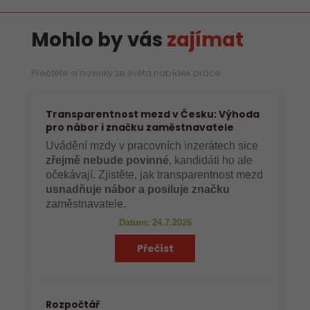
Mohlo by vás
zajímat
Přečtěte si novinky ze světa nabídek práce
Transparentnost mezd v Česku: Výhoda
pro nábor i značku zaměstnavatele
Uvádění mzdy v pracovních inzerátech sice
zřejmě nebude povinné
, kandidáti ho ale
očekávají. Zjistěte, jak transparentnost mezd
usnadňuje nábor a posiluje značku
zaměstnavatele.
Datum: 24.7.2026
Přečíst
Rozpočtář