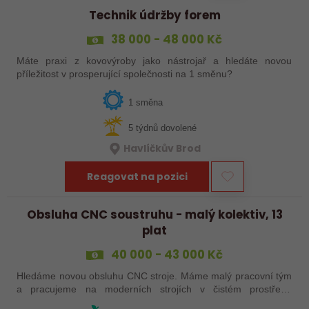
Technik údržby forem
38 000 - 48 000 Kč
Máte praxi z kovovýroby jako nástrojař a hledáte novou
příležitost v prosperující společnosti na 1 směnu?
1 směna
5 týdnů dovolené
Havlíčkův Brod
Reagovat na pozici
Obsluha CNC soustruhu - malý kolektiv, 13
plat
40 000 - 43 000 Kč
Hledáme novou obsluhu CNC stroje. Máme malý pracovní tým
a pracujeme na moderních strojích v čistém prostředí.
Pracovistě cca 5 km od Jihlavy = ŘP sk.B .