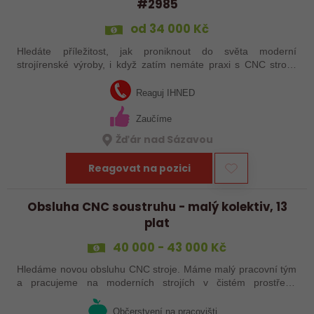
#2985
od 34 000 Kč
Hledáte příležitost, jak proniknout do světa moderní
strojírenské výroby, i když zatím nemáte praxi s CNC stroji?
Jsme Sanborn stabilní firma s dlouholetou tradicí a moderním
strojním vybavením.…
Reaguj IHNED
Zaučíme
Žďár nad Sázavou
Reagovat na pozici
Obsluha CNC soustruhu - malý kolektiv, 13
plat
40 000 - 43 000 Kč
Hledáme novou obsluhu CNC stroje. Máme malý pracovní tým
a pracujeme na moderních strojích v čistém prostředí.
Pracovistě cca 5 km od Jihlavy = ŘP sk.B .
Občerstvení na pracovišti