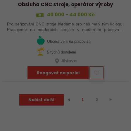
Obsluha CNC stroje, operátor výroby
40 000 - 44 000 Kč
Pro seřizování CNC stroje hledáme pro náš malý tým kolegu.
Pracujeme na moderních strojích v moderním pracovním
prostředí. Pracovistě u Jihlavy.
Občerstvení na pracovišti
5 týdnů dovolené
Jihlava
Reagovat na pozici
Načíst další
2
⯈
⯇
1