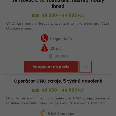
Seřizovač CNC soustruhu, nástup možný
ihned
40 000 - 44 000 Kč
CNC, fajn parta a férová práce. Zní to jako něco pro Vás?
Ozvěte se nám.
Reaguj IHNED
13. plat
Jihlava
Reagovat na pozici
Operátor CNC stroje, 5 týdnů dovolené
40 000 - 44 000 Kč
Uvolnilo se nám místo pro operátora CNC stroje, primárně
obsluha soustruhu. Máš už nějakou zkušenost s CNC stroji,
praxi, brigádu, ze školy nebo kurz? Pak dej o sobě vědět a
pošli životopis. Rádi…
5 týdnů dovolené