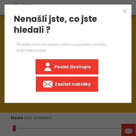
Nenašli jste, co jste
Aktuálně
1545
nabídek práce
hledali ?
×
operátor CNC frézky 1 směna
Pošlete nám životopis nebo si spusťte zasílání
nabídek práce
Poslat životopis
+50 km
Zasílat nabídky
Mzda
bez omezení