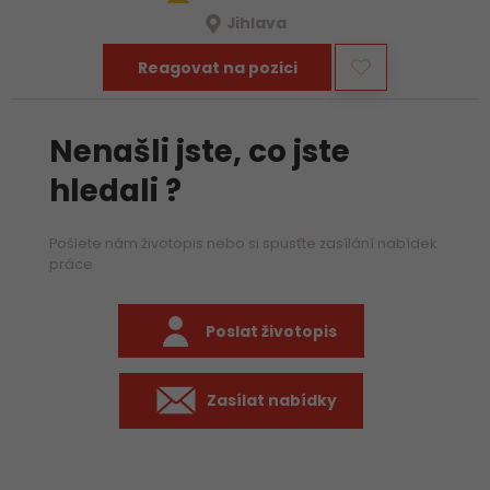
Jihlava
Reagovat na pozici
Nenašli jste, co jste
hledali ?
Pošlete nám životopis nebo si spusťte zasílání nabídek
práce
Poslat životopis
Zasílat nabídky