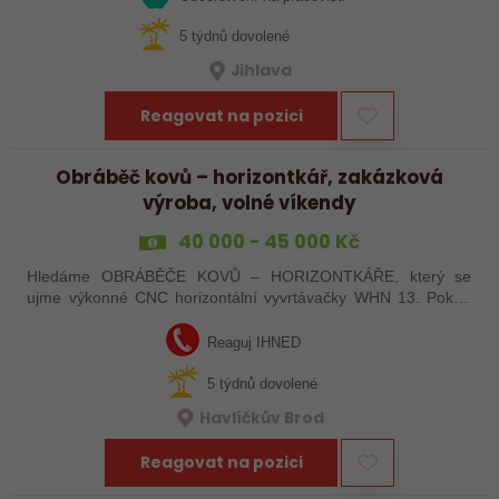
5 týdnů dovolené
Jihlava
Reagovat na pozici
Obráběč kovů – horizontkář, zakázková
výroba, volné víkendy
40 000 - 45 000 Kč
Hledáme OBRÁBĚČE KOVŮ – HORIZONTKÁŘE, který se
ujme výkonné CNC horizontální vyvrtávačky WHN 13. Pokud
máte zkušenosti s programováním a vyznáte se v ŘS
Heindenhain, tak jste pro nás ideální kandidát…
Reaguj IHNED
5 týdnů dovolené
Havlíčkův Brod
Reagovat na pozici