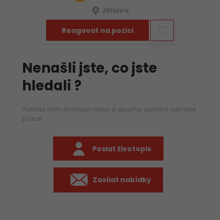
Jihlava
Reagovat na pozici
Nenašli jste, co jste
hledali ?
Pošlete nám životopis nebo si spusťte zasílání nabídek
práce
Poslat životopis
Zasílat nabídky