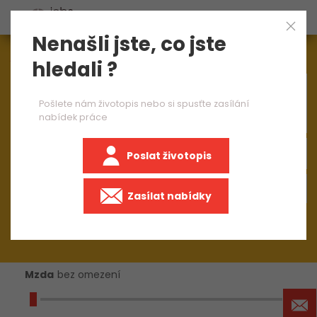
Nenašli jste, co jste
Aktuálně
1545
nabídek práce
hledali ?
×
operátor CNC frézky
Pošlete nám životopis nebo si spusťte zasílání
nabídek práce
Poslat životopis
+50 km
Zasílat nabídky
Mzda
bez omezení