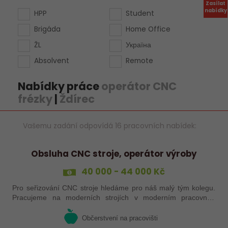
Zasílat
nabídky
HPP
Student
Brigáda
Home Office
ŽL
Україна
Absolvent
Remote
Nabídky práce
operátor CNC
frézky
|
Ždírec
Vašemu zadání odpovídá 16 pracovních nabídek:
Obsluha CNC stroje, operátor výroby
40 000 - 44 000 Kč
Pro seřizování CNC stroje hledáme pro náš malý tým kolegu.
Pracujeme na moderních strojích v moderním pracovním
prostředí. Pracovistě 5 km od Jihlavy.
Občerstvení na pracovišti