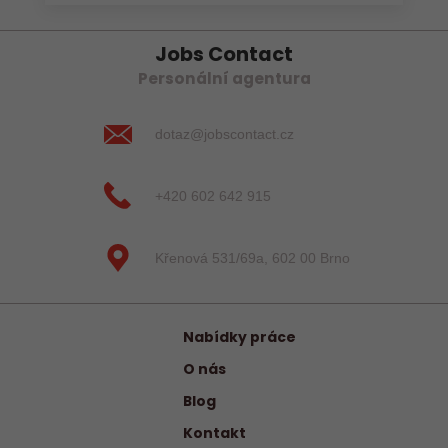
Jobs Contact
Personální agentura
dotaz@jobscontact.cz
+420 602 642 915
Křenová 531/69a, 602 00 Brno
Nabídky práce
O nás
Blog
Kontakt