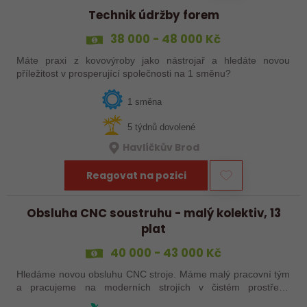
Technik údržby forem
38 000 - 48 000 Kč
Máte praxi z kovovýroby jako nástrojař a hledáte novou
příležitost v prosperující společnosti na 1 směnu?
1 směna
5 týdnů dovolené
Havlíčkův Brod
Reagovat na pozici
Obsluha CNC soustruhu - malý kolektiv, 13
plat
40 000 - 43 000 Kč
Hledáme novou obsluhu CNC stroje. Máme malý pracovní tým
a pracujeme na moderních strojích v čistém prostředí.
Pracovistě cca 5 km od Jihlavy = ŘP sk.B .