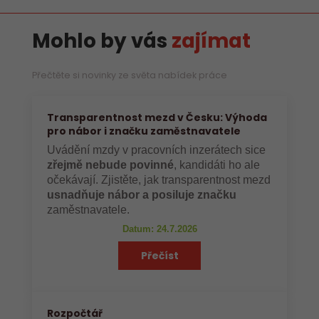
Mohlo by vás
zajímat
Přečtěte si novinky ze světa nabídek práce
Transparentnost mezd v Česku: Výhoda
pro nábor i značku zaměstnavatele
Uvádění mzdy v pracovních inzerátech sice
zřejmě nebude povinné
, kandidáti ho ale
očekávají. Zjistěte, jak transparentnost mezd
usnadňuje nábor a posiluje značku
zaměstnavatele.
Datum: 24.7.2026
Přečíst
Rozpočtář