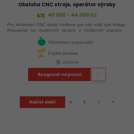
Obsluha CNC stroje, operátor výroby
40 000 - 44 000 Kč
Pro seřizování CNC stroje hledáme pro náš malý tým kolegu.
Pracujeme na moderních strojích v moderním pracovním
prostředí. Pracovistě u Jihlavy.
Občerstvení na pracovišti
5 týdnů dovolené
Jihlava
Reagovat na pozici
Načíst další
2
⯈
⯇
1