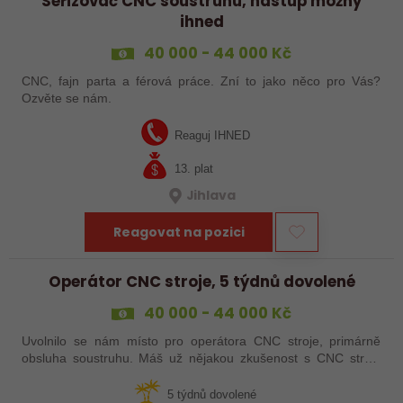
Seřizovač CNC soustruhu, nástup možný
ihned
40 000 - 44 000 Kč
CNC, fajn parta a férová práce. Zní to jako něco pro Vás?
Ozvěte se nám.
Reaguj IHNED
13. plat
Jihlava
Reagovat na pozici
Operátor CNC stroje, 5 týdnů dovolené
40 000 - 44 000 Kč
Uvolnilo se nám místo pro operátora CNC stroje, primárně
obsluha soustruhu. Máš už nějakou zkušenost s CNC stroji,
praxi, brigádu, ze školy nebo kurz? Pak dej o sobě vědět a
pošli životopis. Rádi…
5 týdnů dovolené