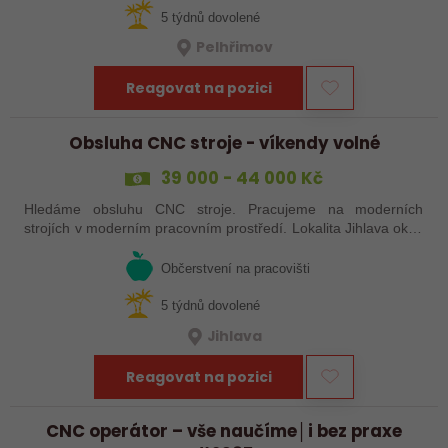
5 týdnů dovolené
Pelhřimov
Reagovat na pozici
Obsluha CNC stroje - víkendy volné
39 000 - 44 000 Kč
Hledáme obsluhu CNC stroje. Pracujeme na moderních
strojích v moderním pracovním prostředí. Lokalita Jihlava okolí
5 km.
Občerstvení na pracovišti
5 týdnů dovolené
Jihlava
Reagovat na pozici
CNC operátor – vše naučíme│i bez praxe