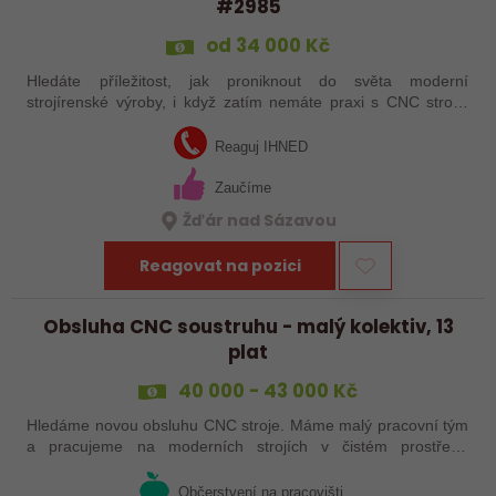
#2985
od 34 000 Kč
Hledáte příležitost, jak proniknout do světa moderní
strojírenské výroby, i když zatím nemáte praxi s CNC stroji?
Jsme Sanborn stabilní firma s dlouholetou tradicí a moderním
strojním vybavením.…
Reaguj IHNED
Zaučíme
Žďár nad Sázavou
Reagovat na pozici
Obsluha CNC soustruhu - malý kolektiv, 13
plat
40 000 - 43 000 Kč
Hledáme novou obsluhu CNC stroje. Máme malý pracovní tým
a pracujeme na moderních strojích v čistém prostředí.
Pracovistě cca 5 km od Jihlavy = ŘP sk.B .
Občerstvení na pracovišti