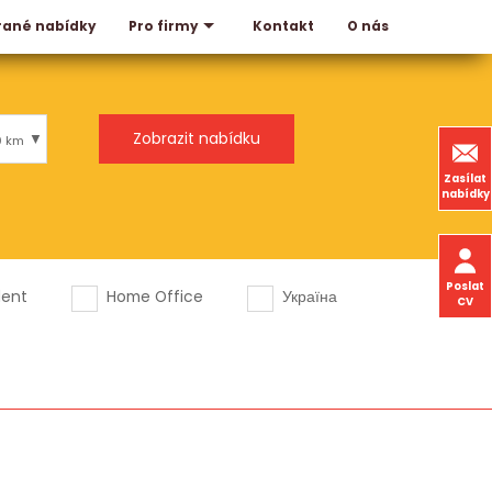
rané nabídky
Kontakt
O nás
Pro firmy
0 km
Zasílat
nabídky
Poslat
dent
Home Office
Україна
CV