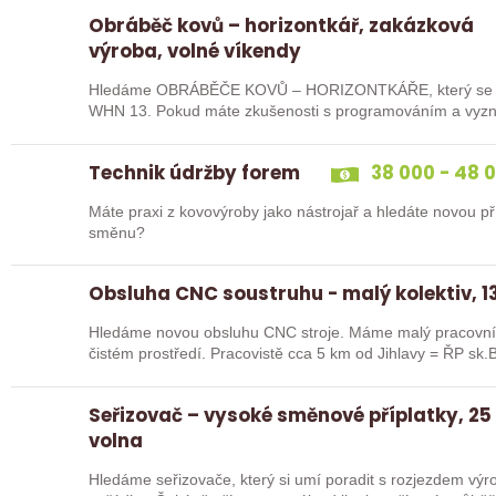
Obráběč kovů – horizontkář, zakázková
výroba, volné víkendy
Hledáme OBRÁBĚČE KOVŮ – HORIZONTKÁŘE, který se uj
WHN 13. Pokud máte zkušenosti s programováním a vyznát
ideální kandidát…
Technik údržby forem
38 000 - 48 
Máte praxi z kovovýroby jako nástrojař a hledáte novou pří
směnu?
Obsluha CNC soustruhu - malý kolektiv, 13
Hledáme novou obsluhu CNC stroje. Máme malý pracovní 
čistém prostředí. Pracovistě cca 5 km od Jihlavy = ŘP sk.B
Seřizovač – vysoké směnové příplatky, 25
volna
Hledáme seřizovače, který si umí poradit s rozjezdem výrob