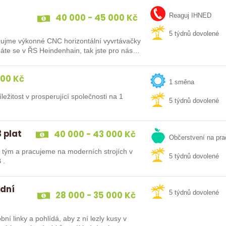
40 000 - 45 000 Kč
Reaguj IHNED
5 týdnů dovolené
me výkonné CNC horizontální vyvrtávačky
e se v ŘS Heindenhain, tak jste pro nás
000 Kč
1 směna
ležitost v prosperující společnosti na 1
5 týdnů dovolené
 plat
40 000 - 43 000 Kč
Občerstvení na pra
tým a pracujeme na moderních strojích v
5 týdnů dovolené
 .
 dní
28 000 - 35 000 Kč
5 týdnů dovolené
ní linky a pohlídá, aby z ní lezly kusy v