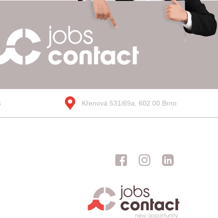
5
Křenová 531/69a, 602 00 Brno