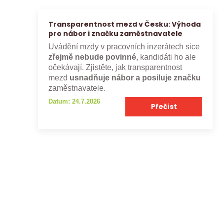
Transparentnost mezd v Česku: Výhoda
pro nábor i značku zaměstnavatele
Uvádění mzdy v pracovních inzerátech sice
zřejmě nebude povinné
, kandidáti ho ale
očekávají. Zjistěte, jak transparentnost
mezd
usnadňuje nábor a posiluje značku
zaměstnavatele.
Datum: 24.7.2026
Přečíst