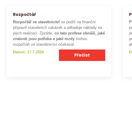
Rozpočtář
P
Rozpočtář ve stavebnictví
se podílí na finanční
P
přípravě stavebních zakázek a odhaduje náklady na
p
jejich realizaci. Zjistěte,
co tato profese obnáší, jaké
p
znalosti jsou potřeba a jaké mzdy
mohou
p
rozpočtáři ve stavebnictví očekávat.
o
Datum: 17.7.2026
D
Přečíst