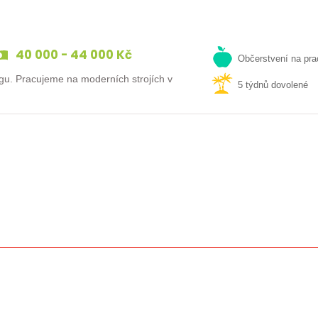
40 000 - 44 000 Kč
Občerstvení na pra
gu. Pracujeme na moderních strojích v
5 týdnů dovolené