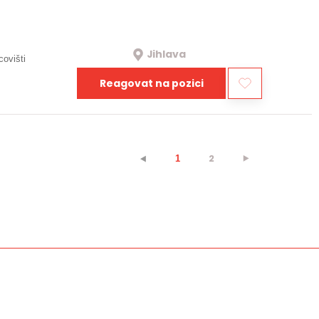
Jihlava
covišti
Reagovat na pozici
2
⯈
⯇
1