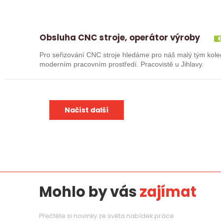
Obsluha CNC stroje, operátor výroby
Pro seřizování CNC stroje hledáme pro náš malý tým kole
moderním pracovním prostředí. Pracovistě u Jihlavy.
Načíst další
Mohlo by vás
zajímat
Přečtěte si novinky ze světa nabídek práce