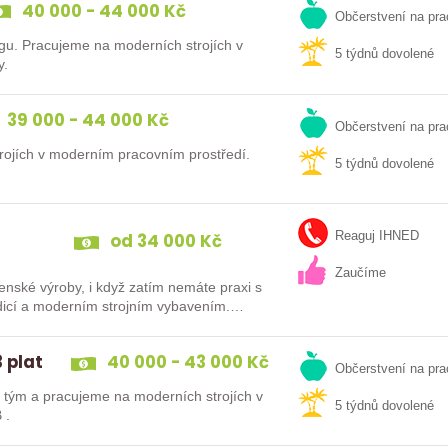
40 000 - 44 000 Kč
Občerstvení na pra
gu. Pracujeme na moderních strojích v
5 týdnů dovolené
y.
39 000 - 44 000 Kč
Občerstvení na pra
ojích v moderním pracovním prostředí.
5 týdnů dovolené
od 34 000 Kč
Reaguj IHNED
Zaučíme
írenské výroby, i když zatím nemáte praxi s
tou tradicí a moderním strojním vybavením.…
 plat
40 000 - 43 000 Kč
Občerstvení na pra
tým a pracujeme na moderních strojích v
5 týdnů dovolené
 .