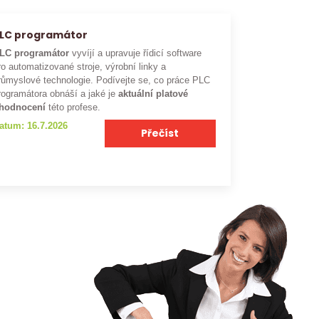
LC programátor
LC programátor
vyvíjí a upravuje řídicí software
ro automatizované stroje, výrobní linky a
růmyslové technologie. Podívejte se, co práce PLC
rogramátora obnáší a jaké je
aktuální platové
hodnocení
této profese.
atum: 16.7.2026
Přečíst