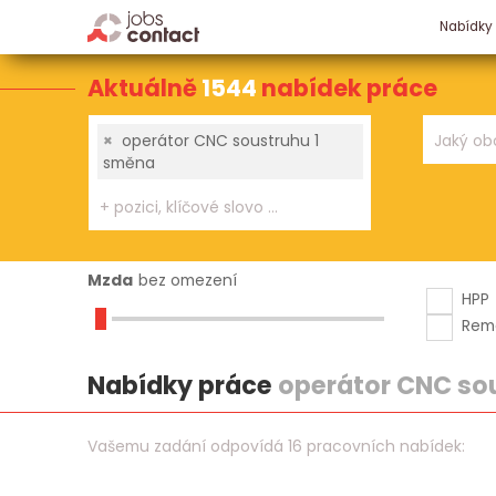
Nabídky
Aktuálně
1544
nabídek práce
×
operátor CNC soustruhu 1
směna
Mzda
bez omezení
HPP
Rem
Nabídky práce
operátor CNC so
Vašemu zadání odpovídá 16 pracovních nabídek: