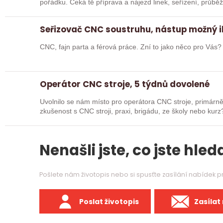
pořádku. Čeká tě příprava a nájezd linek, seřízení, průb
Seřizovač CNC soustruhu, nástup možný 
CNC, fajn parta a férová práce. Zní to jako něco pro Vás
Operátor CNC stroje, 5 týdnů dovolené
Uvolnilo se nám místo pro operátora CNC stroje, primárně obsluha s
zkušenost s CNC stroji, praxi, brigádu, ze školy nebo kurz? Pak dej o sobě vědět a pošli životop
Rádi…
Nenašli jste, co jste hleda
Pošlete nám životopis nebo si spusťte zasílání nabídek 
Poslat životopis
Zasílat