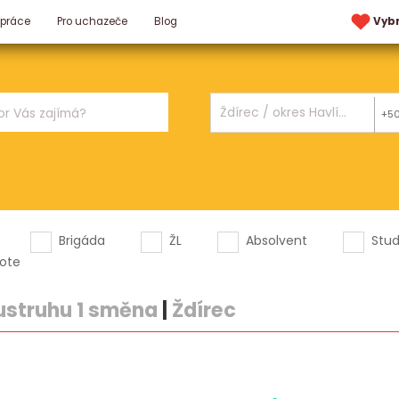
 práce
Pro uchazeče
Blog
Vyb
+5
Brigáda
ŽL
Absolvent
Stu
ote
ustruhu 1 směna
|
Ždírec