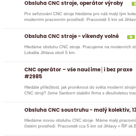
Obsluha CNC stroje, operátor výroby
Pro seřizování CNC stroje hledáme pro náš malý tým kole
moderním pracovním prostředí. Pracovistě 5 km od Jihlav
Obsluha CNC stroje - víkendy volné
Hledáme obsluhu CNC stroje. Pracujeme na moderních str
Lokalita Jihlava okolí 5 km.
CNC operátor – vše naučíme│i bez praxe
#2985
Hledáte příležitost, jak proniknout do světa moderní stroj
CNC stroji? Jsme Sanborn stabilní firma s dlouhole
Obsluha CNC soustruhu - malý kolektiv, 13
Hledáme novou obsluhu CNC stroje. Máme malý pracovní 
čistém prostředí. Pracovistě cca 5 km od Jihlavy = ŘP sk.B