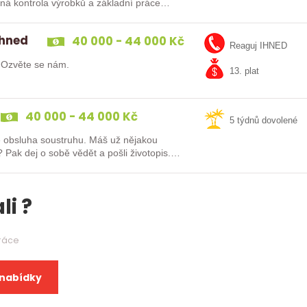
ěžná kontrola výrobků a základní práce…
ihned
40 000 - 44 000 Kč
Reaguj IHNED
? Ozvěte se nám.
13. plat
40 000 - 44 000 Kč
5 týdnů dovolené
oustruhu. Máš už nějakou
is.
li ?
práce
 nabídky