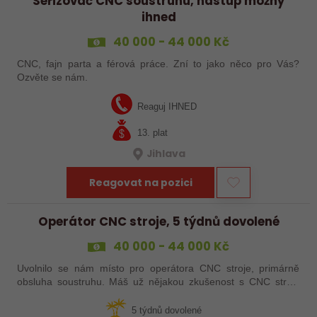
Seřizovač CNC soustruhu, nástup možný
ihned
40 000 - 44 000 Kč
CNC, fajn parta a férová práce. Zní to jako něco pro Vás?
Ozvěte se nám.
Reaguj IHNED
13. plat
Jihlava
Reagovat na pozici
Operátor CNC stroje, 5 týdnů dovolené
40 000 - 44 000 Kč
Uvolnilo se nám místo pro operátora CNC stroje, primárně
obsluha soustruhu. Máš už nějakou zkušenost s CNC stroji,
praxi, brigádu, ze školy nebo kurz? Pak dej o sobě vědět a
pošli životopis. Rádi…
5 týdnů dovolené