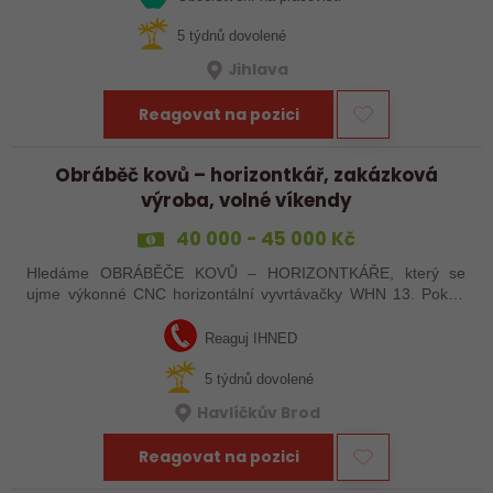
5 týdnů dovolené
Jihlava
Reagovat na pozici
Obráběč kovů – horizontkář, zakázková
výroba, volné víkendy
40 000 - 45 000 Kč
Hledáme OBRÁBĚČE KOVŮ – HORIZONTKÁŘE, který se
ujme výkonné CNC horizontální vyvrtávačky WHN 13. Pokud
máte zkušenosti s programováním a vyznáte se v ŘS
Heindenhain, tak jste pro nás ideální kandidát…
Reaguj IHNED
5 týdnů dovolené
Havlíčkův Brod
Reagovat na pozici