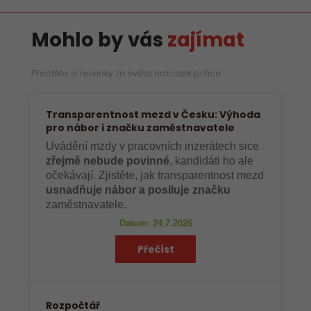
Mohlo by vás
zajímat
Přečtěte si novinky ze světa nabídek práce
Transparentnost mezd v Česku: Výhoda
pro nábor i značku zaměstnavatele
Uvádění mzdy v pracovních inzerátech sice
zřejmě nebude povinné
, kandidáti ho ale
očekávají. Zjistěte, jak transparentnost mezd
usnadňuje nábor a posiluje značku
zaměstnavatele.
Datum: 24.7.2026
Přečíst
Rozpočtář