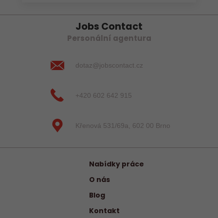
Jobs Contact
Personální agentura
dotaz@jobscontact.cz
+420 602 642 915
Křenová 531/69a, 602 00 Brno
Nabídky práce
O nás
Blog
Kontakt