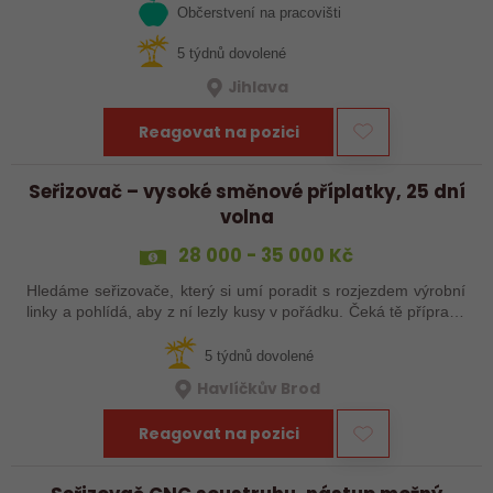
Občerstvení na pracovišti
5 týdnů dovolené
Jihlava
Reagovat na pozici
Seřizovač – vysoké směnové příplatky, 25 dní
volna
28 000 - 35 000 Kč
Hledáme seřizovače, který si umí poradit s rozjezdem výrobní
linky a pohlídá, aby z ní lezly kusy v pořádku. Čeká tě příprava
a nájezd linek, seřízení, průběžná kontrola výrobků a základní
práce…
5 týdnů dovolené
Havlíčkův Brod
Reagovat na pozici