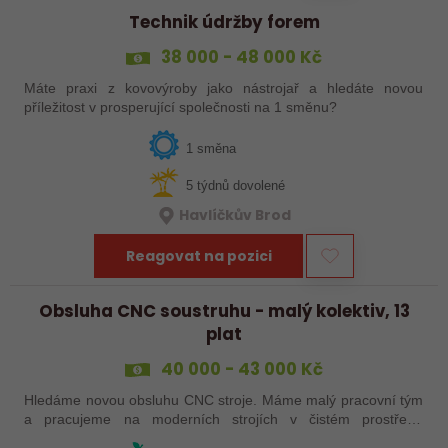
Technik údržby forem
38 000 - 48 000 Kč
Máte praxi z kovovýroby jako nástrojař a hledáte novou
příležitost v prosperující společnosti na 1 směnu?
1 směna
5 týdnů dovolené
Havlíčkův Brod
Reagovat na pozici
Obsluha CNC soustruhu - malý kolektiv, 13
plat
40 000 - 43 000 Kč
Hledáme novou obsluhu CNC stroje. Máme malý pracovní tým
a pracujeme na moderních strojích v čistém prostředí.
Pracovistě cca 5 km od Jihlavy = ŘP sk.B .