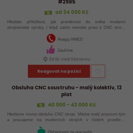
#2985
od 34 000 Kč
Hledáte příležitost, jak proniknout do světa moderní
strojírenské výroby, i když zatím nemáte praxi s CNC stroji?
Jsme Sanborn stabilní firma s dlouholetou tradicí a moderním
strojním vybavením.…
Reaguj IHNED
Zaučíme
Žďár nad Sázavou
Reagovat na pozici
Obsluha CNC soustruhu - malý kolektiv, 13
plat
40 000 - 43 000 Kč
Hledáme novou obsluhu CNC stroje. Máme malý pracovní tým
a pracujeme na moderních strojích v čistém prostředí.
Pracovistě cca 5 km od Jihlavy = ŘP sk.B .
Občerstvení na pracovišti