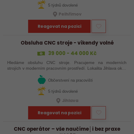
5 týdnů dovolené
Pelhřimov
Reagovat na pozici
Obsluha CNC stroje - víkendy volné
39 000 - 44 000 Kč
Hledáme obsluhu CNC stroje. Pracujeme na moderních
strojích v moderním pracovním prostředí. Lokalita Jihlava okolí
5 km.
Občerstvení na pracovišti
5 týdnů dovolené
Jihlava
Reagovat na pozici
CNC operátor – vše naučíme│i bez praxe