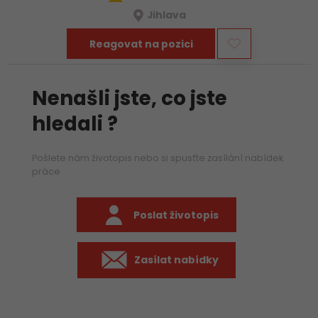
Jihlava
Reagovat na pozici
Nenašli jste, co jste
hledali ?
Pošlete nám životopis nebo si spusťte zasílání nabídek
práce
Poslat životopis
Zasílat nabídky