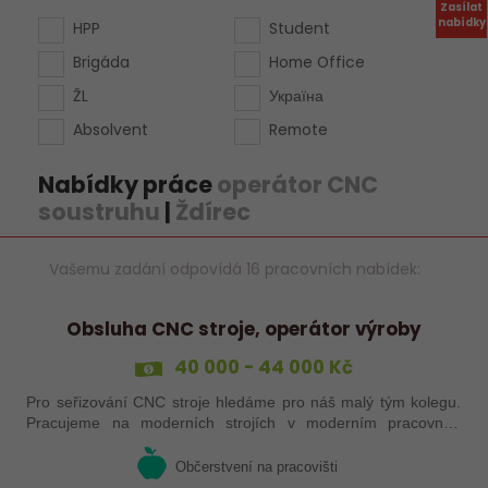
Zasílat
nabídky
HPP
Student
Brigáda
Home Office
ŽL
Україна
Absolvent
Remote
Nabídky práce
operátor CNC
soustruhu
|
Ždírec
Vašemu zadání odpovídá 16 pracovních nabídek:
Obsluha CNC stroje, operátor výroby
40 000 - 44 000 Kč
Pro seřizování CNC stroje hledáme pro náš malý tým kolegu.
Pracujeme na moderních strojích v moderním pracovním
prostředí. Pracovistě 5 km od Jihlavy.
Občerstvení na pracovišti