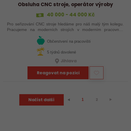
Obsluha CNC stroje, operátor výroby
40 000 - 44 000 Kč
Pro seřizování CNC stroje hledáme pro náš malý tým kolegu.
Pracujeme na moderních strojích v moderním pracovním
prostředí. Pracovistě u Jihlavy.
Občerstvení na pracovišti
5 týdnů dovolené
Jihlava
Reagovat na pozici
Načíst další
2
⯈
⯇
1