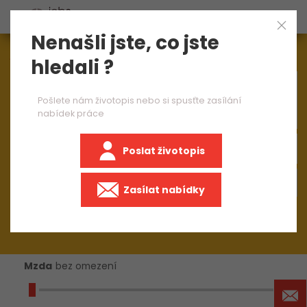
Nenašli jste, co jste
Aktuálně
1545
nabídek práce
hledali ?
×
operátor CNC soustruhu
Pošlete nám životopis nebo si spusťte zasílání
nabídek práce
Poslat životopis
+50 km
Zasílat nabídky
Mzda
bez omezení