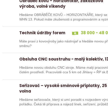
Obráběč kovů – horizontkář, zakázková
výroba, volné víkendy
Hledáme OBRÁBĚČE KOVŮ – HORIZONTKÁŘE, který se uj
WHN 13. Pokud máte zkušenosti s programováním a vyznát
ideální kandidát…
Technik údržby forem
38 000 - 48 
Máte praxi z kovovýroby jako nástrojař a hledáte novou pří
směnu?
Obsluha CNC soustruhu - malý kolektiv, 13
Hledáme novou obsluhu CNC stroje. Máme malý pracovní 
čistém prostředí. Pracovistě cca 5 km od Jihlavy = ŘP sk.B
Seřizovač – vysoké směnové příplatky, 25
volna
Hledáme seřizovače, který si umí poradit s rozjezdem výrob
pořádku. Čeká tě příprava a nájezd linek, seřízení, průb