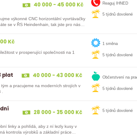
40 000 - 45 000 Kč
Reaguj IHNED
5 týdnů dovolené
me výkonné CNC horizontální vyvrtávačky
e se v ŘS Heindenhain, tak jste pro nás
000 Kč
1 směna
ležitost v prosperující společnosti na 1
5 týdnů dovolené
 plat
40 000 - 43 000 Kč
Občerstvení na pra
tým a pracujeme na moderních strojích v
5 týdnů dovolené
 .
 dní
28 000 - 35 000 Kč
5 týdnů dovolené
ní linky a pohlídá, aby z ní lezly kusy v
ěžná kontrola výrobků a základní práce…