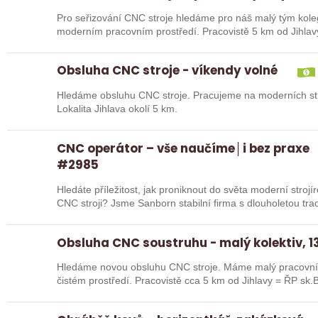
Pro seřizování CNC stroje hledáme pro náš malý tým kole
moderním pracovním prostředí. Pracovistě 5 km od Jihlav
Obsluha CNC stroje - víkendy volné
Hledáme obsluhu CNC stroje. Pracujeme na moderních str
Lokalita Jihlava okolí 5 km.
CNC operátor – vše naučíme│i bez praxe
#2985
Hledáte příležitost, jak proniknout do světa moderní stroj
CNC stroji? Jsme Sanborn stabilní firma s dlouhole
Obsluha CNC soustruhu - malý kolektiv, 13
Hledáme novou obsluhu CNC stroje. Máme malý pracovní 
čistém prostředí. Pracovistě cca 5 km od Jihlavy = ŘP sk.B