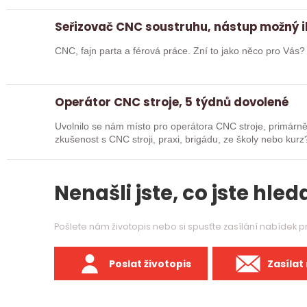
Seřizovač CNC soustruhu, nástup možný 
CNC, fajn parta a férová práce. Zní to jako něco pro Vás
Operátor CNC stroje, 5 týdnů dovolené
Uvolnilo se nám místo pro operátora CNC stroje, primárně obsluha s
zkušenost s CNC stroji, praxi, brigádu, ze školy nebo kurz? Pak dej o sobě vědět a pošli životop
Rádi…
Nenašli jste, co jste hleda
Pošlete nám životopis nebo si spusťte zasílání nabídek 
Poslat životopis
Zasílat