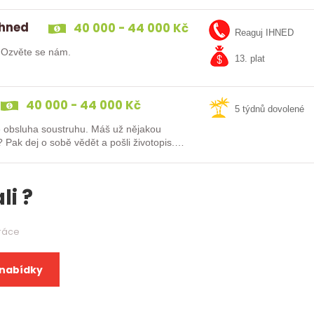
ihned
40 000 - 44 000 Kč
Reaguj IHNED
? Ozvěte se nám.
13. plat
40 000 - 44 000 Kč
5 týdnů dovolené
oustruhu. Máš už nějakou
is.
li ?
práce
 nabídky