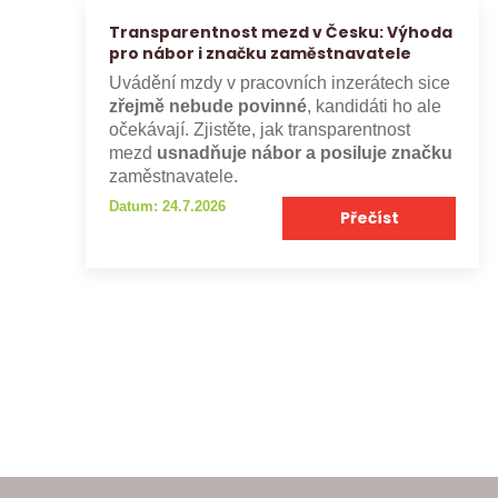
Transparentnost mezd v Česku: Výhoda
pro nábor i značku zaměstnavatele
Uvádění mzdy v pracovních inzerátech sice
zřejmě nebude povinné
, kandidáti ho ale
očekávají. Zjistěte, jak transparentnost
mezd
usnadňuje nábor a posiluje značku
zaměstnavatele.
Datum: 24.7.2026
Přečíst