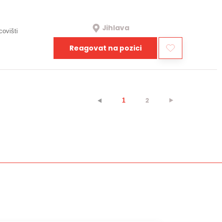
Jihlava
covišti
Reagovat na pozici
2
⯈
⯇
1