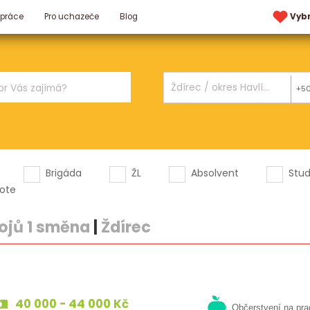
 práce
Pro uchazeče
Blog
Vyb
+5
Brigáda
ŽL
Absolvent
Stu
ote
ojů 1 směna
|
Ždírec
40 000 - 44 000 Kč
Občerstvení na pra