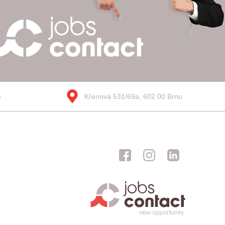
5
Křenová 531/69a, 602 00 Brno