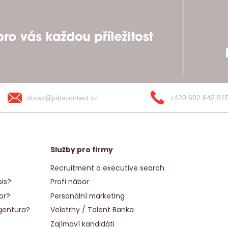
dotaz@jobscontact.cz
+420 602 642 91
Služby pro firmy
Recruitment a executive search
is?
Profi nábor
or?
Personální marketing
gentura?
Veletrhy / Talent Banka
Zajímaví kandidáti