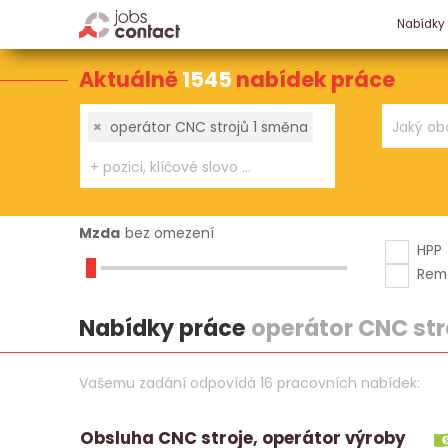
Nabídky
Aktuálně
1545
nabídek práce
×
operátor CNC strojů 1 směna
Mzda
bez omezení
HPP
Rem
Nabídky práce
operátor CNC str
Vašemu zadání odpovídá 16 pracovních nabídek:
Obsluha CNC stroje, operátor výroby