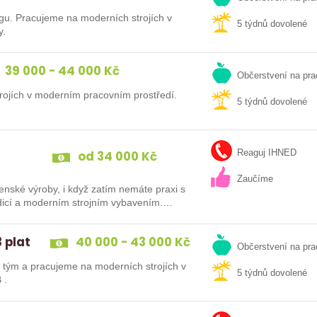
gu. Pracujeme na moderních strojích v
5 týdnů dovolené
y.
39 000 - 44 000 Kč
Občerstvení na pra
ojích v moderním pracovním prostředí.
5 týdnů dovolené
od 34 000 Kč
Reaguj IHNED
Zaučíme
írenské výroby, i když zatím nemáte praxi s
tou tradicí a moderním strojním vybavením.…
 plat
40 000 - 43 000 Kč
Občerstvení na pra
tým a pracujeme na moderních strojích v
5 týdnů dovolené
 .