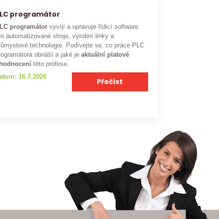
LC programátor
LC programátor
vyvíjí a upravuje řídicí software
ro automatizované stroje, výrobní linky a
růmyslové technologie. Podívejte se, co práce PLC
rogramátora obnáší a jaké je
aktuální platové
hodnocení
této profese.
atum: 16.7.2026
Přečíst