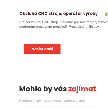
Obsluha CNC stroje, operátor výroby
Pro seřizování CNC stroje hledáme pro náš malý tým kole
moderním pracovním prostředí. Pracovistě u Jihlavy.
Načíst další
Mohlo by vás
zajímat
Přečtěte si novinky ze světa nabídek práce