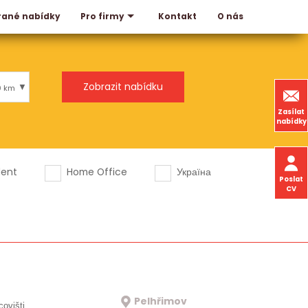
rané nabídky
Kontakt
O nás
Pro firmy
0 km
Zasílat
nabídky
dent
Home Office
Україна
Poslat
CV
Pelhřimov
covišti