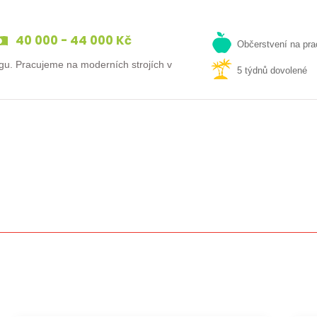
40 000 - 44 000 Kč
Občerstvení na pra
gu. Pracujeme na moderních strojích v
5 týdnů dovolené