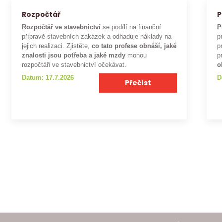
Rozpočtář
P
Rozpočtář ve stavebnictví
se podílí na finanční
P
přípravě stavebních zakázek a odhaduje náklady na
p
jejich realizaci. Zjistěte,
co tato profese obnáší, jaké
p
znalosti jsou potřeba a jaké mzdy
mohou
p
rozpočtáři ve stavebnictví očekávat.
o
Datum: 17.7.2026
D
Přečíst