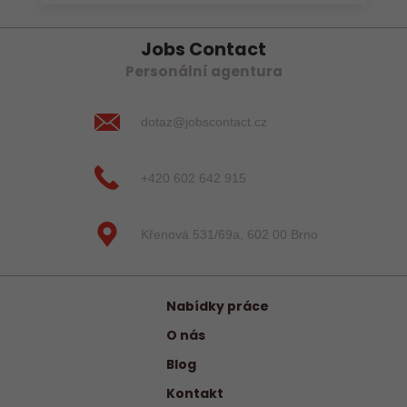
Jobs Contact
Personální agentura
dotaz@jobscontact.cz
+420 602 642 915
Křenová 531/69a, 602 00 Brno
Nabídky práce
O nás
Blog
Kontakt