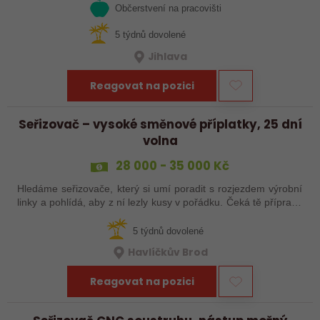
Občerstvení na pracovišti
5 týdnů dovolené
Jihlava
Reagovat na pozici
Seřizovač – vysoké směnové příplatky, 25 dní
volna
28 000 - 35 000 Kč
Hledáme seřizovače, který si umí poradit s rozjezdem výrobní
linky a pohlídá, aby z ní lezly kusy v pořádku. Čeká tě příprava
a nájezd linek, seřízení, průběžná kontrola výrobků a základní
práce…
5 týdnů dovolené
Havlíčkův Brod
Reagovat na pozici