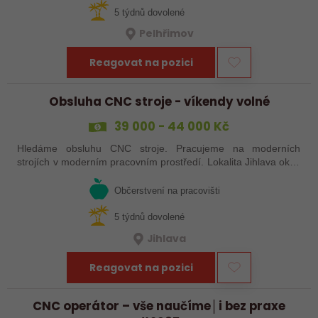
5 týdnů dovolené
Pelhřimov
Reagovat na pozici
Obsluha CNC stroje - víkendy volné
39 000 - 44 000 Kč
Hledáme obsluhu CNC stroje. Pracujeme na moderních
strojích v moderním pracovním prostředí. Lokalita Jihlava okolí
5 km.
Občerstvení na pracovišti
5 týdnů dovolené
Jihlava
Reagovat na pozici
CNC operátor – vše naučíme│i bez praxe