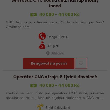
Seřizovač CNC soustruhu, nástup možný
ihned
40 000 - 44 000 Kč
CNC, fajn parta a férová práce. Zní to jako něco pro Vás?
Ozvěte se nám.
Reaguj IHNED
13. plat
Jihlava
Reagovat na pozici
Operátor CNC stroje, 5 týdnů dovolené
40 000 - 44 000 Kč
Uvolnilo se nám místo pro operátora CNC stroje, primárně
obsluha soustruhu. Máš už nějakou zkušenost s CNC stroji,
praxi, brigádu, ze školy nebo kurz? Pak dej o sobě vědět a
pošli životopis. Rádi…
5 týdnů dovolené