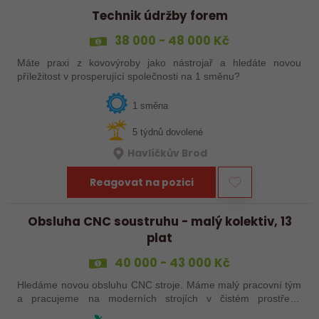
Technik údržby forem
38 000 - 48 000 Kč
Máte praxi z kovovýroby jako nástrojař a hledáte novou
příležitost v prosperující společnosti na 1 směnu?
1 směna
5 týdnů dovolené
Havlíčkův Brod
Reagovat na pozici
Obsluha CNC soustruhu - malý kolektiv, 13
plat
40 000 - 43 000 Kč
Hledáme novou obsluhu CNC stroje. Máme malý pracovní tým
a pracujeme na moderních strojích v čistém prostředí.
Pracovistě cca 5 km od Jihlavy = ŘP sk.B .