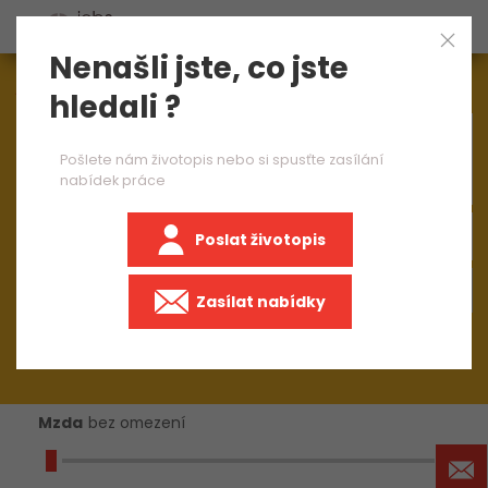
Nenašli jste, co jste
Aktuálně
1545
nabídek práce
hledali ?
×
operátor CNC strojů 2 směny
Pošlete nám životopis nebo si spusťte zasílání
nabídek práce
Poslat životopis
+50 km
Zasílat nabídky
Mzda
bez omezení