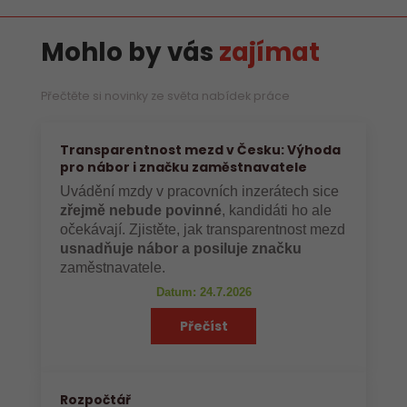
Mohlo by vás
zajímat
Přečtěte si novinky ze světa nabídek práce
Transparentnost mezd v Česku: Výhoda
pro nábor i značku zaměstnavatele
Uvádění mzdy v pracovních inzerátech sice
zřejmě nebude povinné
, kandidáti ho ale
očekávají. Zjistěte, jak transparentnost mezd
usnadňuje nábor a posiluje značku
zaměstnavatele.
Datum: 24.7.2026
Přečíst
Rozpočtář