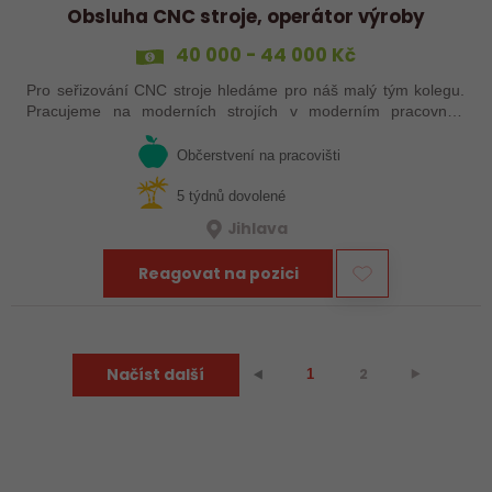
Obsluha CNC stroje, operátor výroby
40 000 - 44 000 Kč
Pro seřizování CNC stroje hledáme pro náš malý tým kolegu.
Pracujeme na moderních strojích v moderním pracovním
prostředí. Pracovistě u Jihlavy.
Občerstvení na pracovišti
5 týdnů dovolené
Jihlava
Reagovat na pozici
Načíst další
2
⯈
⯇
1