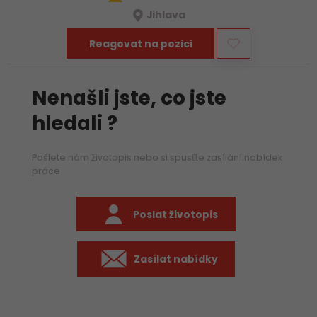
Jihlava
Reagovat na pozici
Nenašli jste, co jste
hledali ?
Pošlete nám životopis nebo si spusťte zasílání nabídek
práce
Poslat životopis
Zasílat nabídky