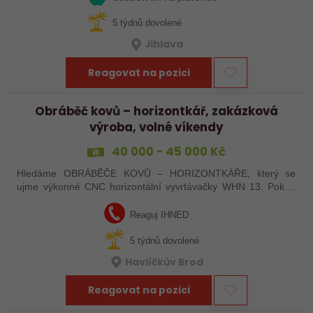
5 týdnů dovolené
Jihlava
Reagovat na pozici
Obráběč kovů – horizontkář, zakázková
výroba, volné víkendy
40 000 - 45 000 Kč
Hledáme OBRÁBĚČE KOVŮ – HORIZONTKÁŘE, který se
ujme výkonné CNC horizontální vyvrtávačky WHN 13. Pokud
máte zkušenosti s programováním a vyznáte se v ŘS
Heindenhain, tak jste pro nás ideální kandidát…
Reaguj IHNED
5 týdnů dovolené
Havlíčkův Brod
Reagovat na pozici