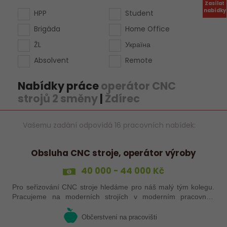
Zasílat
nabídky
HPP
Student
Brigáda
Home Office
ŽL
Україна
Absolvent
Remote
Nabídky práce
operátor CNC
strojů 2 směny
|
Ždírec
Vašemu zadání odpovídá 16 pracovních nabídek:
Obsluha CNC stroje, operátor výroby
40 000 - 44 000 Kč
Pro seřizování CNC stroje hledáme pro náš malý tým kolegu.
Pracujeme na moderních strojích v moderním pracovním
prostředí. Pracovistě 5 km od Jihlavy.
Občerstvení na pracovišti