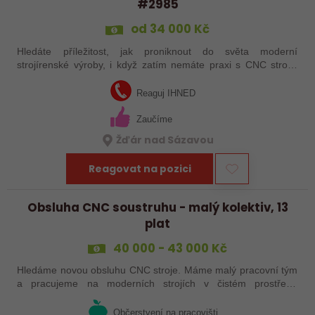
#2985
od 34 000 Kč
Hledáte příležitost, jak proniknout do světa moderní
strojírenské výroby, i když zatím nemáte praxi s CNC stroji?
Jsme Sanborn stabilní firma s dlouholetou tradicí a moderním
strojním vybavením.…
Reaguj IHNED
Zaučíme
Žďár nad Sázavou
Reagovat na pozici
Obsluha CNC soustruhu - malý kolektiv, 13
plat
40 000 - 43 000 Kč
Hledáme novou obsluhu CNC stroje. Máme malý pracovní tým
a pracujeme na moderních strojích v čistém prostředí.
Pracovistě cca 5 km od Jihlavy = ŘP sk.B .
Občerstvení na pracovišti