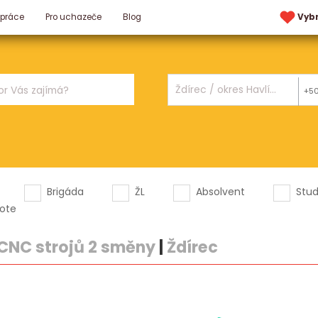
 práce
Pro uchazeče
Blog
Vyb
+5
Brigáda
ŽL
Absolvent
Stu
ote
CNC strojů 2 směny
|
Ždírec