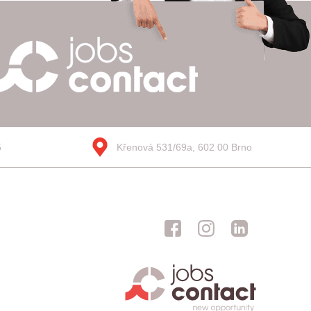
5
Křenová 531/69a, 602 00 Brno