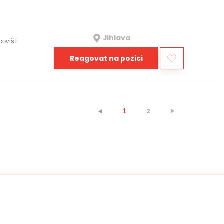
Jihlava
covišti
Reagovat na pozici
2
⯈
⯇
1