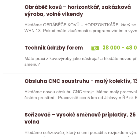
Obráběč kovů – horizontkář, zakázková
výroba, volné víkendy
Hledáme OBRÁBĚČE KOVŮ – HORIZONTKÁŘE, který se uj
WHN 13. Pokud máte zkušenosti s programováním a vyznát
ideální kandidát…
Technik údržby forem
38 000 - 48 
Máte praxi z kovovýroby jako nástrojař a hledáte novou pří
směnu?
Obsluha CNC soustruhu - malý kolektiv, 13
Hledáme novou obsluhu CNC stroje. Máme malý pracovní 
čistém prostředí. Pracovistě cca 5 km od Jihlavy = ŘP sk.B
Seřizovač – vysoké směnové příplatky, 25
volna
Hledáme seřizovače, který si umí poradit s rozjezdem výrob