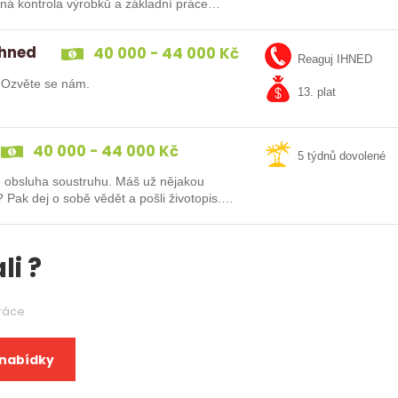
ěžná kontrola výrobků a základní práce…
ihned
40 000 - 44 000 Kč
Reaguj IHNED
? Ozvěte se nám.
13. plat
40 000 - 44 000 Kč
5 týdnů dovolené
oustruhu. Máš už nějakou
is.
li ?
práce
 nabídky