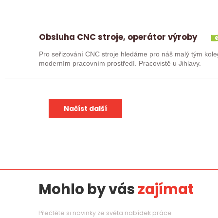
Obsluha CNC stroje, operátor výroby
Pro seřizování CNC stroje hledáme pro náš malý tým kole
moderním pracovním prostředí. Pracovistě u Jihlavy.
Načíst další
Mohlo by vás
zajímat
Přečtěte si novinky ze světa nabídek práce