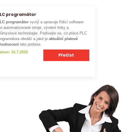
LC programátor
LC programátor
vyvíjí a upravuje řídicí software
ro automatizované stroje, výrobní linky a
růmyslové technologie. Podívejte se, co práce PLC
rogramátora obnáší a jaké je
aktuální platové
hodnocení
této profese.
atum: 16.7.2026
Přečíst