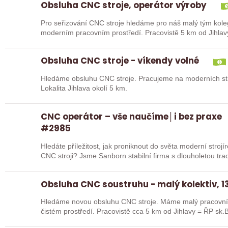
Obsluha CNC stroje, operátor výroby
Pro seřizování CNC stroje hledáme pro náš malý tým kole
moderním pracovním prostředí. Pracovistě 5 km od Jihlav
Obsluha CNC stroje - víkendy volné
Hledáme obsluhu CNC stroje. Pracujeme na moderních str
Lokalita Jihlava okolí 5 km.
CNC operátor – vše naučíme│i bez praxe
#2985
Hledáte příležitost, jak proniknout do světa moderní stroj
CNC stroji? Jsme Sanborn stabilní firma s dlouhole
Obsluha CNC soustruhu - malý kolektiv, 13
Hledáme novou obsluhu CNC stroje. Máme malý pracovní 
čistém prostředí. Pracovistě cca 5 km od Jihlavy = ŘP sk.B