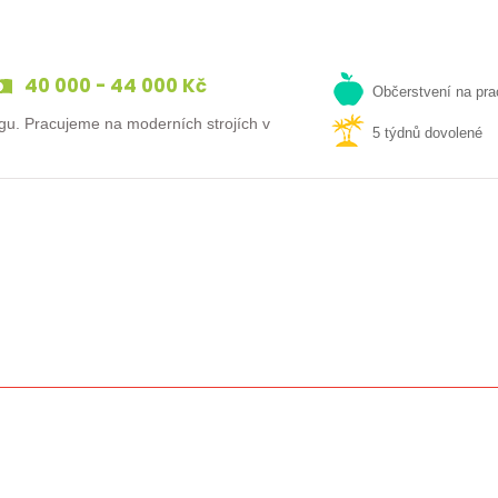
40 000 - 44 000 Kč
Občerstvení na pra
gu. Pracujeme na moderních strojích v
5 týdnů dovolené