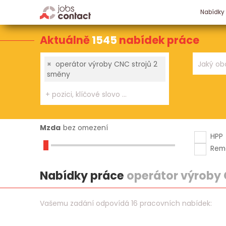
Nabídky
Aktuálně
1545
nabídek práce
×
operátor výroby CNC strojů 2
směny
Mzda
bez omezení
HPP
Rem
Nabídky práce
operátor výroby 
Vašemu zadání odpovídá 16 pracovních nabídek: