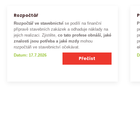
Rozpočtář
P
Rozpočtář ve stavebnictví
se podílí na finanční
P
přípravě stavebních zakázek a odhaduje náklady na
p
jejich realizaci. Zjistěte,
co tato profese obnáší, jaké
p
znalosti jsou potřeba a jaké mzdy
mohou
p
rozpočtáři ve stavebnictví očekávat.
o
Datum: 17.7.2026
D
Přečíst