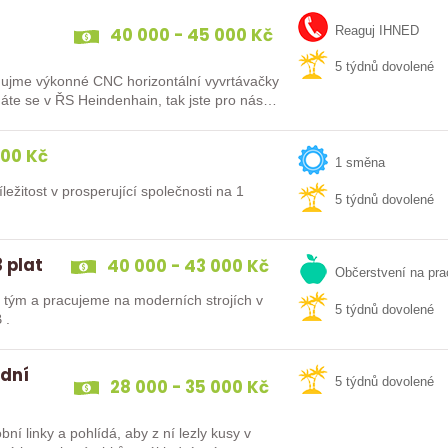
40 000 - 45 000 Kč
Reaguj IHNED
5 týdnů dovolené
me výkonné CNC horizontální vyvrtávačky
e se v ŘS Heindenhain, tak jste pro nás
000 Kč
1 směna
ležitost v prosperující společnosti na 1
5 týdnů dovolené
 plat
40 000 - 43 000 Kč
Občerstvení na pra
tým a pracujeme na moderních strojích v
5 týdnů dovolené
 .
 dní
28 000 - 35 000 Kč
5 týdnů dovolené
ní linky a pohlídá, aby z ní lezly kusy v