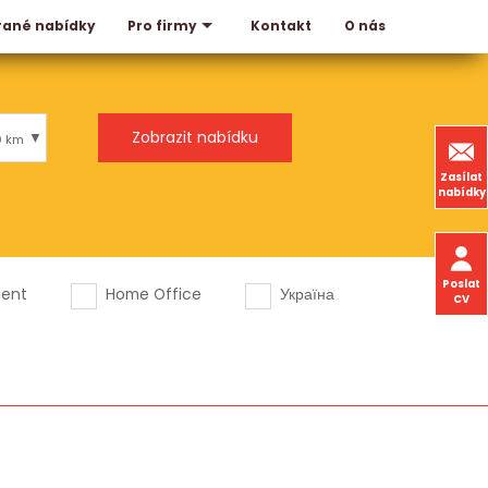
rané nabídky
Kontakt
O nás
Pro firmy
0 km
Zasílat
nabídky
Poslat
dent
Home Office
Україна
CV