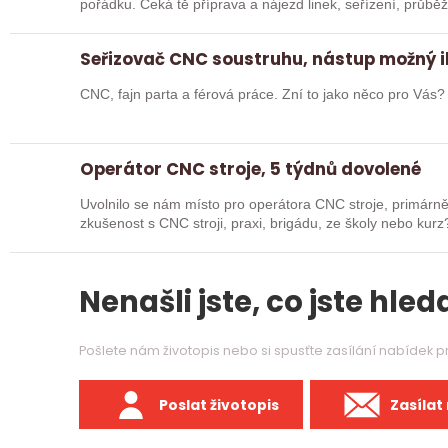
pořádku. Čeká tě příprava a nájezd linek, seřízení, průb
Seřizovač CNC soustruhu, nástup možný 
CNC, fajn parta a férová práce. Zní to jako něco pro Vás
Operátor CNC stroje, 5 týdnů dovolené
Uvolnilo se nám místo pro operátora CNC stroje, primárně obsluha s
zkušenost s CNC stroji, praxi, brigádu, ze školy nebo kurz? Pak dej o sobě vědět a pošli životop
Rádi…
Nenašli jste, co jste hleda
Pošlete nám životopis nebo si spusťte zasílání nabídek 
Poslat životopis
Zasílat