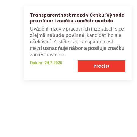
Transparentnost mezd v Česku: Výhoda
pro nábor i značku zaměstnavatele
Uvádění mzdy v pracovních inzerátech sice
zřejmě nebude povinné
, kandidáti ho ale
očekávají. Zjistěte, jak transparentnost
mezd
usnadňuje nábor a posiluje značku
zaměstnavatele.
Datum: 24.7.2026
Přečíst