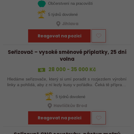
Občerstvení na pracovišti
5 týdnů dovolené
Jihlava
Reagovat na pozici
Seřizovač – vysoké směnové příplatky, 25 dní
volna
28 000 - 35 000 Kč
Hledáme seřizovače, který si umí poradit s rozjezdem výrobní
linky a pohlídá, aby z ní lezly kusy v pořádku. Čeká tě příprava
a nájezd linek, seřízení, průběžná kontrola výrobků a základní
práce…
5 týdnů dovolené
Havlíčkův Brod
Reagovat na pozici