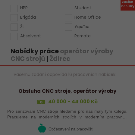
Zasílat
nabídky
HPP
Student
Brigáda
Home Office
ŽL
Україна
Absolvent
Remote
Nabídky práce
operátor výroby
CNC strojů
|
Ždírec
Vašemu zadání odpovídá 16 pracovních nabídek:
Obsluha CNC stroje, operátor výroby
40 000 - 44 000 Kč
Pro seřizování CNC stroje hledáme pro náš malý tým kolegu.
Pracujeme na moderních strojích v moderním pracovním
prostředí. Pracovistě 5 km od Jihlavy.
Občerstvení na pracovišti