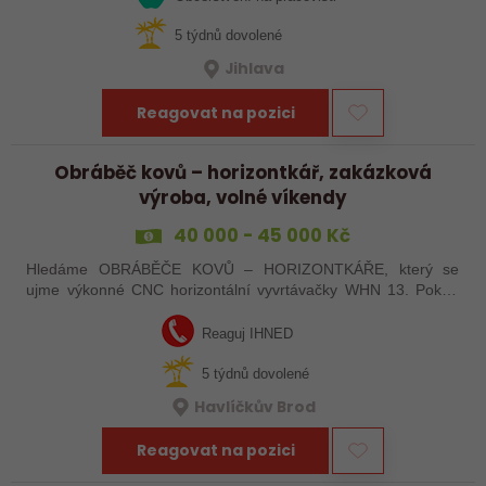
5 týdnů dovolené
Jihlava
Reagovat na pozici
Obráběč kovů – horizontkář, zakázková
výroba, volné víkendy
40 000 - 45 000 Kč
Hledáme OBRÁBĚČE KOVŮ – HORIZONTKÁŘE, který se
ujme výkonné CNC horizontální vyvrtávačky WHN 13. Pokud
máte zkušenosti s programováním a vyznáte se v ŘS
Heindenhain, tak jste pro nás ideální kandidát…
Reaguj IHNED
5 týdnů dovolené
Havlíčkův Brod
Reagovat na pozici