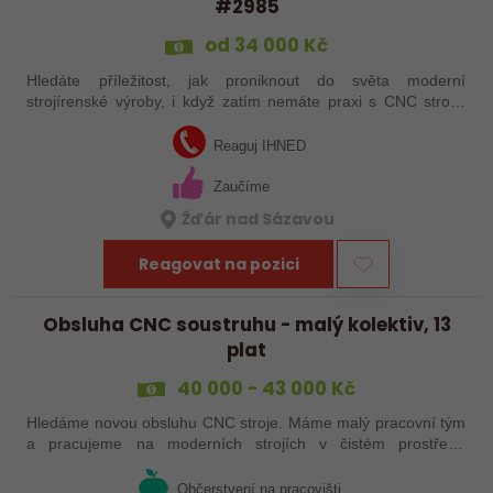
#2985
od 34 000 Kč
Hledáte příležitost, jak proniknout do světa moderní
strojírenské výroby, i když zatím nemáte praxi s CNC stroji?
Jsme Sanborn stabilní firma s dlouholetou tradicí a moderním
strojním vybavením.…
Reaguj IHNED
Zaučíme
Žďár nad Sázavou
Reagovat na pozici
Obsluha CNC soustruhu - malý kolektiv, 13
plat
40 000 - 43 000 Kč
Hledáme novou obsluhu CNC stroje. Máme malý pracovní tým
a pracujeme na moderních strojích v čistém prostředí.
Pracovistě cca 5 km od Jihlavy = ŘP sk.B .
Občerstvení na pracovišti