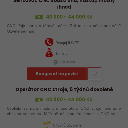
Seřizovač CNC soustruhu, nástup možný
ihned
40 000 - 44 000 Kč
CNC, fajn parta a férová práce. Zní to jako něco pro Vás?
Ozvěte se nám.
Reaguj IHNED
13. plat
Jihlava
Reagovat na pozici
Operátor CNC stroje, 5 týdnů dovolené
40 000 - 44 000 Kč
Uvolnilo se nám místo pro operátora CNC stroje, primárně
obsluha soustruhu. Máš už nějakou zkušenost s CNC stroji,
praxi, brigádu, ze školy nebo kurz? Pak dej o sobě vědět a
pošli životopis. Rádi…
5 týdnů dovolené