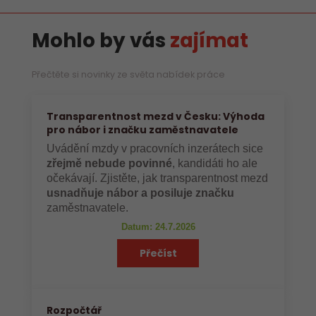
Mohlo by vás
zajímat
Přečtěte si novinky ze světa nabídek práce
Transparentnost mezd v Česku: Výhoda
pro nábor i značku zaměstnavatele
Uvádění mzdy v pracovních inzerátech sice
zřejmě nebude povinné
, kandidáti ho ale
očekávají. Zjistěte, jak transparentnost mezd
usnadňuje nábor a posiluje značku
zaměstnavatele.
Datum: 24.7.2026
Přečíst
Rozpočtář