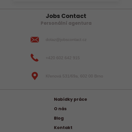
Jobs Contact
Personální agentura
dotaz@jobscontact.cz
+420 602 642 915
Křenová 531/69a, 602 00 Brno
Nabídky práce
O nás
Blog
Kontakt