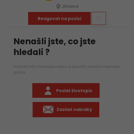
Jihlava
Reagovat na pozici
Nenašli jste, co jste
hledali ?
Pošlete nám životopis nebo si spusťte zasílání nabídek
práce
Poslat životopis
Zasílat nabídky