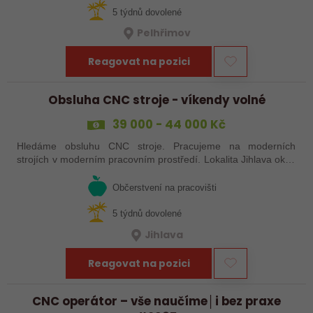
5 týdnů dovolené
Pelhřimov
Reagovat na pozici
Obsluha CNC stroje - víkendy volné
39 000 - 44 000 Kč
Hledáme obsluhu CNC stroje. Pracujeme na moderních
strojích v moderním pracovním prostředí. Lokalita Jihlava okolí
5 km.
Občerstvení na pracovišti
5 týdnů dovolené
Jihlava
Reagovat na pozici
CNC operátor – vše naučíme│i bez praxe