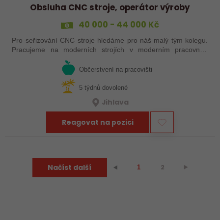
Obsluha CNC stroje, operátor výroby
40 000 - 44 000 Kč
Pro seřizování CNC stroje hledáme pro náš malý tým kolegu.
Pracujeme na moderních strojích v moderním pracovním
prostředí. Pracovistě u Jihlavy.
Občerstvení na pracovišti
5 týdnů dovolené
Jihlava
Reagovat na pozici
Načíst další
2
⯈
⯇
1