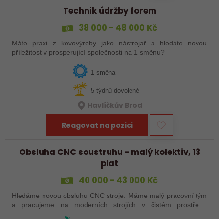
Technik údržby forem
38 000 - 48 000 Kč
Máte praxi z kovovýroby jako nástrojař a hledáte novou
příležitost v prosperující společnosti na 1 směnu?
1 směna
5 týdnů dovolené
Havlíčkův Brod
Reagovat na pozici
Obsluha CNC soustruhu - malý kolektiv, 13
plat
40 000 - 43 000 Kč
Hledáme novou obsluhu CNC stroje. Máme malý pracovní tým
a pracujeme na moderních strojích v čistém prostředí.
Pracovistě cca 5 km od Jihlavy = ŘP sk.B .