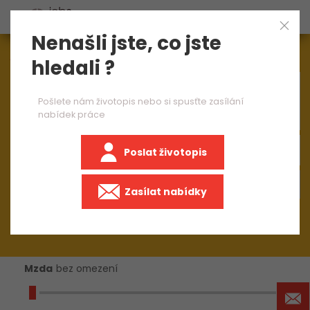
Nenašli jste, co jste
Aktuálně
1545
nabídek práce
hledali ?
×
operátor výroby CNC strojů
Pošlete nám životopis nebo si spusťte zasílání
nabídek práce
Poslat životopis
+50 km
Zasílat nabídky
Mzda
bez omezení