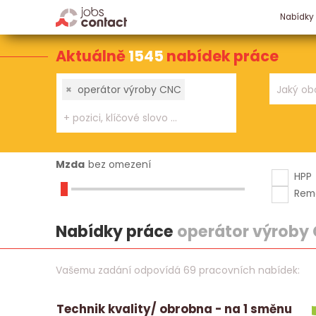
Nabídky
Aktuálně
1545
nabídek práce
×
operátor výroby CNC
Mzda
bez omezení
HPP
Rem
Nabídky práce
operátor výroby
Vašemu zadání odpovídá 69 pracovních nabídek:
Technik kvality/ obrobna - na 1 směnu