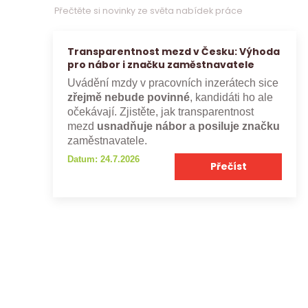
Přečtěte si novinky ze světa nabídek práce
Transparentnost mezd v Česku: Výhoda
pro nábor i značku zaměstnavatele
Uvádění mzdy v pracovních inzerátech sice
zřejmě nebude povinné
, kandidáti ho ale
očekávají. Zjistěte, jak transparentnost
mezd
usnadňuje nábor a posiluje značku
zaměstnavatele.
Datum: 24.7.2026
Přečíst