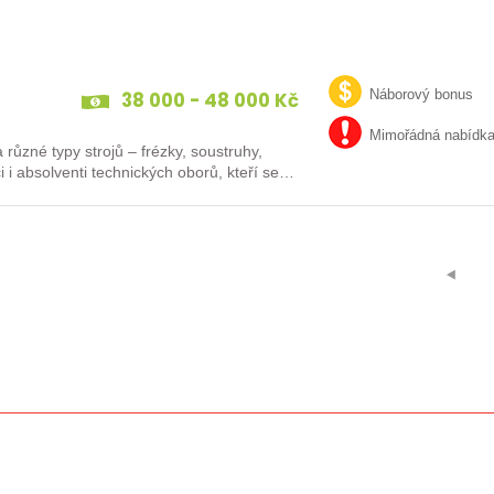
38 000 - 48 000 Kč
Náborový bonus
Mimořádná nabídk
různé typy strojů – frézky, soustruhy,
i i absolventi technických oborů, kteří se…
⯇