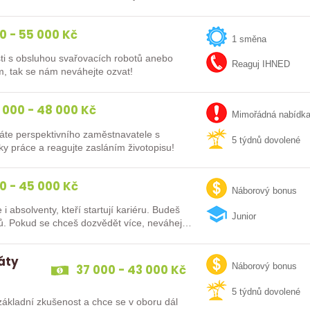
0 - 55 000 Kč
1 směna
ti s obsluhou svařovacích robotů anebo
Reaguj IHNED
m, tak se nám neváhejte ozvat!
 000 - 48 000 Kč
Mimořádná nabídk
áte perspektivního zaměstnavatele s
5 týdnů dovolené
y práce a reagujte zasláním životopisu!
0 - 45 000 Kč
Náborový bonus
lventy, kteří startují kariéru. Budeš
Junior
vybaven moderním pracovním místem a spoustou benefitů. Pokud se chceš dozvědět více, neváhej…
dáty
37 000 - 43 000 Kč
Náborový bonus
5 týdnů dovolené
ákladní zkušenost a chce se v oboru dál