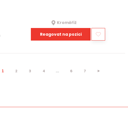
Kroměříž
Reagovat na pozici
a
2
3
4
...
6
7
⯈
1