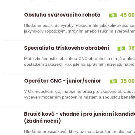
Obsluha svařovacího robota
45 00
Hledáme posilu do výroby. Pokud máte jakékoliv zkušenos
jakýmkoliv robotickým, strojním anebo i ručním svařování
Specialista třískového obrábění
38
Máte zkušenosti s obsluhou CNC obráběcích strojů a hled
dostatkem zakázek? Pak jste na správném inzerátu nabídk
Operátor CNC - junior/senior
35 00
V Olomouckém kraji nabízíme práci pro zkušené obráběče i abso
Brusič kovů - vhodné i pro juniorní kandi
(žádné noční)
Hledáme brusiče kovů, který už má s broušením alespoň z