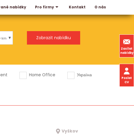
rané nabídky
Kontakt
O nás
Pro firmy
0 km
Zasílat
nabídky
dent
Home Office
Україна
Poslat
CV
Vyškov