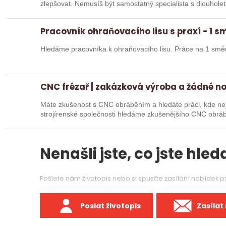
zlepšovat. Nemusíš být samostatný specialista s dlouholetou praxí. Důležité je, abys už někdy
pracoval…
Pracovník ohraňovacího lisu s praxí - 1 
Hledáme pracovníka k ohraňovacího lisu. Práce na 1 smě
CNC frézař | zakázková výroba a žádné n
Máte zkušenost s CNC obráběním a hledáte práci, kde nejd
strojírenské společnosti hledáme zkušenějšího CNC obráb
na…
Nenašli jste, co jste hleda
Pošlete nám životopis nebo si spusťte zasílání nabídek 
Poslat životopis
Zasílat