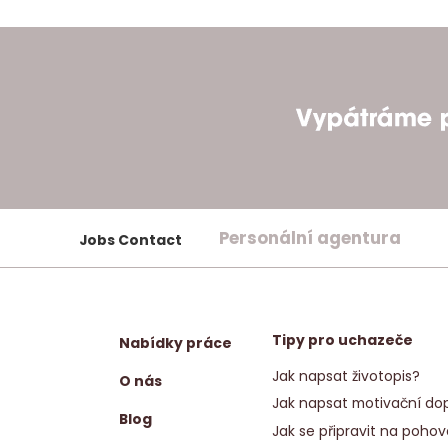
Personální agentura
Jobs Contact
Tipy pro uchazeče
Nabídky práce
Jak napsat životopis?
O nás
Jak napsat motivační dop
Blog
Jak se připravit na pohov