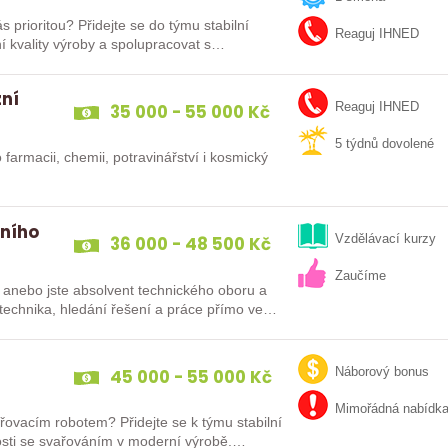
e do týmu stabilní
Reaguj IHNED
ní kvality výroby a spolupracovat s…
zní
35 000 - 55 000 Kč
Reaguj IHNED
5 týdnů dovolené
 farmacii, chemii, potravinářství i kosmický
rního
36 000 - 48 500 Kč
Vzdělávací kurzy
Zaučíme
 anebo jste absolvent technického oboru a
s technika, hledání řešení a práce přímo ve…
45 000 - 55 000 Kč
Náborový bonus
Mimořádná nabídk
řovacím robotem? Přidejte se k týmu stabilní
enosti se svařováním v moderní výrobě.…