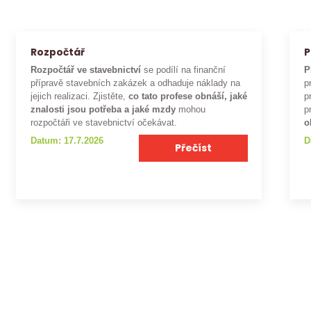
Rozpočtář
P
Rozpočtář ve stavebnictví
se podílí na finanční
P
přípravě stavebních zakázek a odhaduje náklady na
p
jejich realizaci. Zjistěte,
co tato profese obnáší, jaké
p
znalosti jsou potřeba a jaké mzdy
mohou
p
rozpočtáři ve stavebnictví očekávat.
o
Datum: 17.7.2026
D
Přečíst