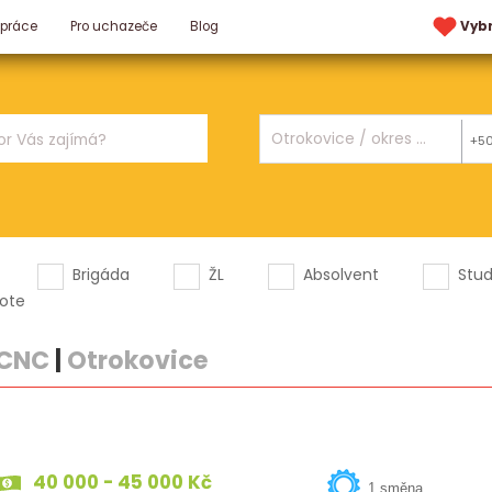
 práce
Pro uchazeče
Blog
Vyb
+5
Brigáda
ŽL
Absolvent
Stu
ote
 CNC
|
Otrokovice
40 000 - 45 000 Kč
1 směna