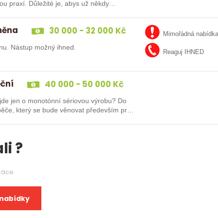
směna
30 000 - 32 000 Kč
Mimořádná nabídk
nu. Nástup možný ihned.
Reaguj IHNED
oční
40 000 - 50 000 Kč
e jen o monotónní sériovou výrobu? Do
ěče, který se bude věnovat především práci
li ?
práce
 nabídky