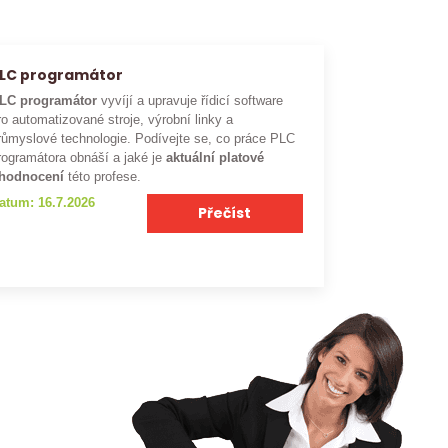
LC programátor
LC programátor
vyvíjí a upravuje řídicí software
ro automatizované stroje, výrobní linky a
růmyslové technologie. Podívejte se, co práce PLC
rogramátora obnáší a jaké je
aktuální platové
hodnocení
této profese.
atum: 16.7.2026
Přečíst