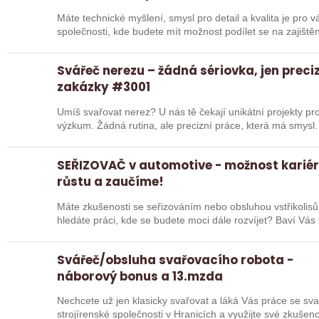
Máte technické myšlení, smysl pro detail a kvalita je pro vás prioritou? Přidejte s
společnosti, kde budete mít možnost podílet se na zajiště
Svářeč nerezu – žádná sériovka, jen preci
zakázky #3001
Umíš svařovat nerez? U nás tě čekají unikátní projekty pro
výzkum. Žádná rutina, ale precizní práce, která má smysl.
SEŘIZOVAČ v automotive - možnost karié
růstu a zaučíme!
Máte zkušenosti se seřizováním nebo obsluhou vstřikolisů
hledáte práci, kde se budete moci dále rozvíjet? Baví Vá
Svářeč/obsluha svařovacího robota -
náborový bonus a 13.mzda
Nechcete už jen klasicky svařovat a láká Vás práce se sva
strojírenské společnosti v Hranicích a využijte své zkuš