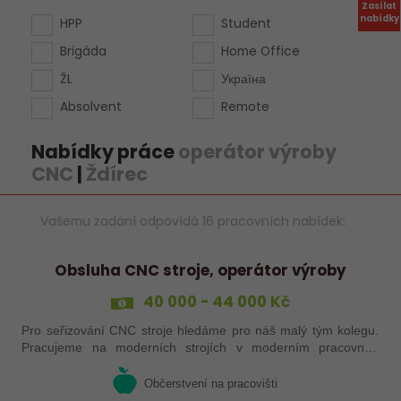
Zasílat
nabídky
HPP
Student
Brigáda
Home Office
ŽL
Україна
Absolvent
Remote
Nabídky práce
operátor výroby
CNC
|
Ždírec
Vašemu zadání odpovídá 16 pracovních nabídek:
Obsluha CNC stroje, operátor výroby
40 000 - 44 000 Kč
Pro seřizování CNC stroje hledáme pro náš malý tým kolegu.
Pracujeme na moderních strojích v moderním pracovním
prostředí. Pracovistě 5 km od Jihlavy.
Občerstvení na pracovišti