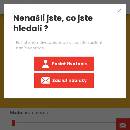
Nenašli jste, co jste
Aktuálně
1544
nabídek práce
hledali ?
×
operátor výroby CNC
Pošlete nám životopis nebo si spusťte zasílání
nabídek práce
Poslat životopis
+50 km
Zasílat nabídky
Mzda
bez omezení