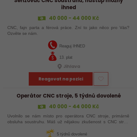
Seřizovač CNC soustruhu, nástup možný
ihned
40 000 - 44 000 Kč
CNC, fajn parta a férová práce. Zní to jako něco pro Vás?
Ozvěte se nám.
Reaguj IHNED
13. plat
Jihlava
Reagovat na pozici
Operátor CNC stroje, 5 týdnů dovolené
40 000 - 44 000 Kč
Uvolnilo se nám místo pro operátora CNC stroje, primárně
obsluha soustruhu. Máš už nějakou zkušenost s CNC stroji,
praxi, brigádu, ze školy nebo kurz? Pak dej o sobě vědět a
pošli životopis. Rádi…
5 týdnů dovolené