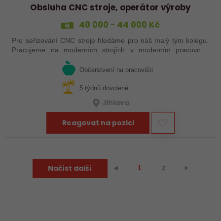
Obsluha CNC stroje, operátor výroby
40 000 - 44 000 Kč
Pro seřizování CNC stroje hledáme pro náš malý tým kolegu.
Pracujeme na moderních strojích v moderním pracovním
prostředí. Pracovistě u Jihlavy.
Občerstvení na pracovišti
5 týdnů dovolené
Jihlava
Reagovat na pozici
Načíst další
2
⯈
⯇
1