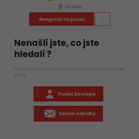
Jihlava
Reagovat na pozici
Nenašli jste, co jste
hledali ?
Pošlete nám životopis nebo si spusťte zasílání nabídek
práce
Poslat životopis
Zasílat nabídky