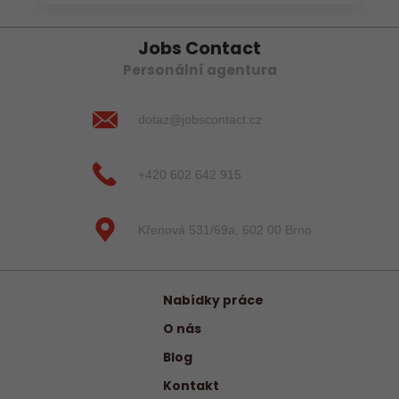
Jobs Contact
Personální agentura
dotaz@jobscontact.cz
+420 602 642 915
Křenová 531/69a, 602 00 Brno
Nabídky práce
O nás
Blog
Kontakt