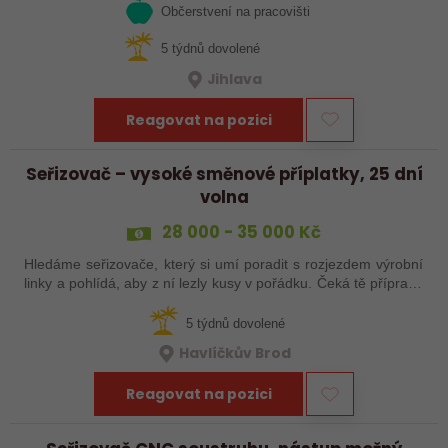
Občerstvení na pracovišti
5 týdnů dovolené
Jihlava
Reagovat na pozici
Seřizovač – vysoké směnové příplatky, 25 dní
volna
28 000 - 35 000 Kč
Hledáme seřizovače, který si umí poradit s rozjezdem výrobní
linky a pohlídá, aby z ní lezly kusy v pořádku. Čeká tě příprava
a nájezd linek, seřízení, průběžná kontrola výrobků a základní
práce…
5 týdnů dovolené
Havlíčkův Brod
Reagovat na pozici