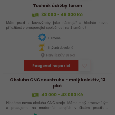
Technik údržby forem
38 000 - 48 000 Kč
Máte praxi z kovovýroby jako nástrojař a hledáte novou
příležitost v prosperující společnosti na 1 směnu?
1 směna
5 týdnů dovolené
Havlíčkův Brod
Reagovat na pozici
Obsluha CNC soustruhu - malý kolektiv, 13
plat
40 000 - 43 000 Kč
Hledáme novou obsluhu CNC stroje. Máme malý pracovní tým
a pracujeme na moderních strojích v čistém prostředí.
Pracovistě cca 5 km od Jihlavy = ŘP sk.B .