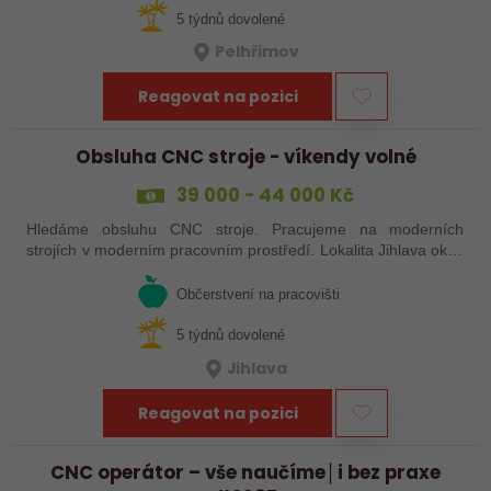
5 týdnů dovolené
Pelhřimov
Reagovat na pozici
Obsluha CNC stroje - víkendy volné
39 000 - 44 000 Kč
Hledáme obsluhu CNC stroje. Pracujeme na moderních
strojích v moderním pracovním prostředí. Lokalita Jihlava okolí
5 km.
Občerstvení na pracovišti
5 týdnů dovolené
Jihlava
Reagovat na pozici
CNC operátor – vše naučíme│i bez praxe