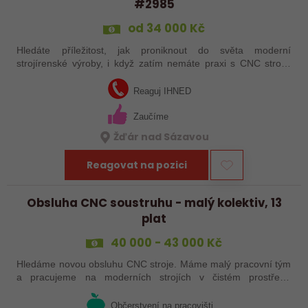
#2985
od 34 000 Kč
Hledáte příležitost, jak proniknout do světa moderní
strojírenské výroby, i když zatím nemáte praxi s CNC stroji?
Jsme Sanborn stabilní firma s dlouholetou tradicí a moderním
strojním vybavením.…
Reaguj IHNED
Zaučíme
Žďár nad Sázavou
Reagovat na pozici
Obsluha CNC soustruhu - malý kolektiv, 13
plat
40 000 - 43 000 Kč
Hledáme novou obsluhu CNC stroje. Máme malý pracovní tým
a pracujeme na moderních strojích v čistém prostředí.
Pracovistě cca 5 km od Jihlavy = ŘP sk.B .
Občerstvení na pracovišti