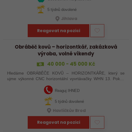
5 týdnů dovolené
Jihlava
Reagovat na pozici
Obráběč kovů – horizontkář, zakázková
výroba, volné víkendy
40 000 - 45 000 Kč
Hledáme OBRÁBĚČE KOVŮ – HORIZONTKÁŘE, který se
ujme výkonné CNC horizontální vyvrtávačky WHN 13. Pokud
máte zkušenosti s programováním a vyznáte se v ŘS
Heindenhain, tak jste pro nás ideální kandidát…
Reaguj IHNED
5 týdnů dovolené
Havlíčkův Brod
Reagovat na pozici