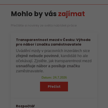
Mohlo by vás
zajímat
Přečtěte si novinky ze světa nabídek práce
Transparentnost mezd v Česku: Výhoda
pro nábor i značku zaměstnavatele
Uvádění mzdy v pracovních inzerátech sice
zřejmě nebude povinné
, kandidáti ho ale
očekávají. Zjistěte, jak transparentnost mezd
usnadňuje nábor a posiluje značku
zaměstnavatele.
Datum: 24.7.2026
Přečíst
Rozpočtář