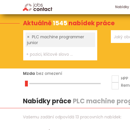
Nabídky
Aktuálně
1545
nabídek práce
×
PLC machine programmer
junior
Mzda
bez omezení
HPP
Rem
Nabídky práce
PLC machine pro
Vašemu zadání odpovídá 13 pracovních nabídek: