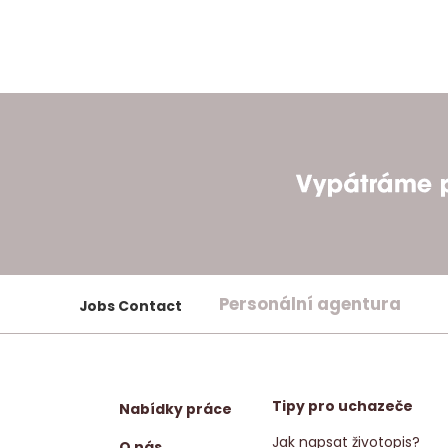
Personální agentura
Jobs Contact
Tipy pro uchazeče
Nabídky práce
Jak napsat životopis?
O nás