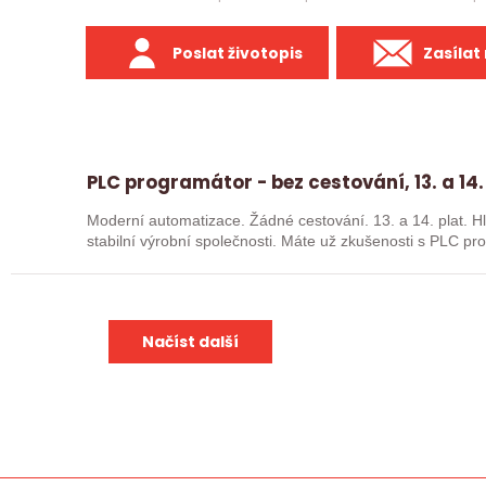
Poslat životopis
Zasílat
PLC programátor - bez cestování, 13. a 14.
Moderní automatizace. Žádné cestování. 13. a 14. plat. Hledáme posilu k nové robotické lince do
stabilní výrobní společnosti. Máte už z
Načíst další