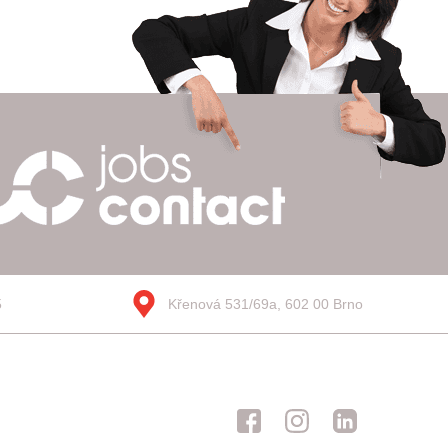
5
Křenová 531/69a, 602 00 Brno