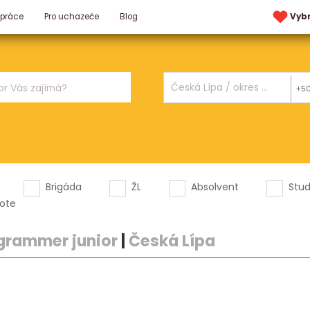
 práce
Pro uchazeče
Blog
Vyb
+5
Brigáda
ŽL
Absolvent
Stu
ote
grammer junior
|
Česká Lípa