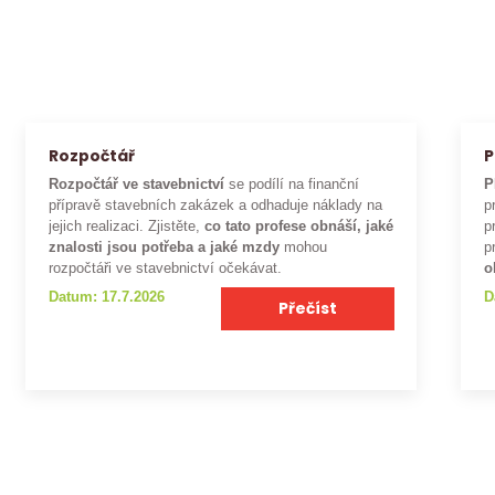
Rozpočtář
P
Rozpočtář ve stavebnictví
se podílí na finanční
P
přípravě stavebních zakázek a odhaduje náklady na
p
jejich realizaci. Zjistěte,
co tato profese obnáší, jaké
p
znalosti jsou potřeba a jaké mzdy
mohou
p
rozpočtáři ve stavebnictví očekávat.
o
Datum: 17.7.2026
D
Přečíst