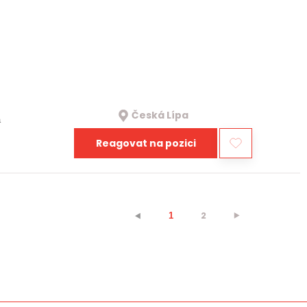
Česká Lípa
a
Reagovat na pozici
2
⯈
⯇
1