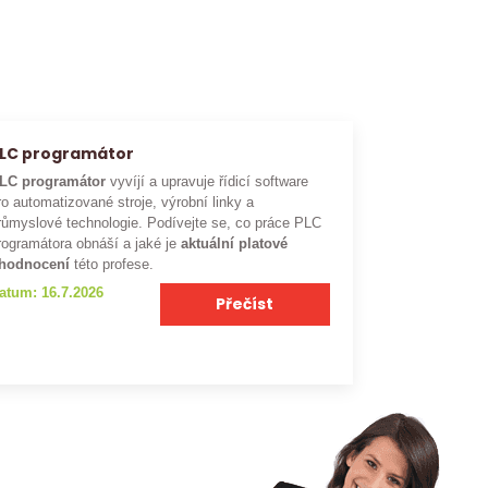
LC programátor
LC programátor
vyvíjí a upravuje řídicí software
ro automatizované stroje, výrobní linky a
růmyslové technologie. Podívejte se, co práce PLC
rogramátora obnáší a jaké je
aktuální platové
hodnocení
této profese.
atum: 16.7.2026
Přečíst