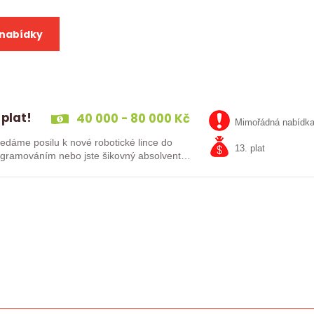
 nabídky
 plat!
40 000 - 80 000 Kč
Mimořádná nabídk
13. plat
kušenosti s PLC programováním nebo jste šikovný absolvent…