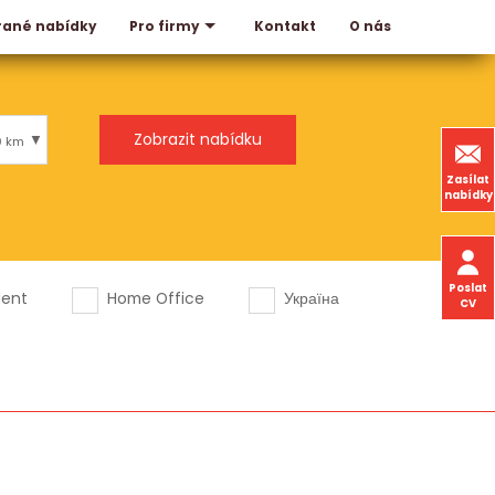
rané nabídky
Kontakt
O nás
Pro firmy
0 km
Zasílat
nabídky
Poslat
dent
Home Office
Україна
CV