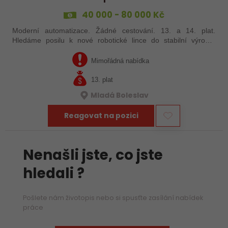
40 000 - 80 000 Kč
Moderní automatizace. Žádné cestování. 13. a 14. plat.
Hledáme posilu k nové robotické lince do stabilní výrobní
společnosti. Máte už zkušenosti s PLC programováním nebo
jste šikovný absolvent…
Mimořádná nabídka
13. plat
Mladá Boleslav
Reagovat na pozici
Nenašli jste, co jste
hledali ?
Pošlete nám životopis nebo si spusťte zasílání nabídek
práce