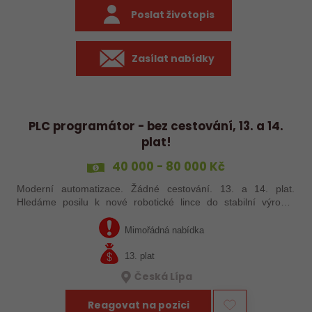
Poslat životopis
Zasílat nabídky
PLC programátor - bez cestování, 13. a 14.
plat!
40 000 - 80 000 Kč
Moderní automatizace. Žádné cestování. 13. a 14. plat.
Hledáme posilu k nové robotické lince do stabilní výrobní
společnosti. Máte už zkušenosti s PLC programováním nebo
jste šikovný absolvent…
Mimořádná nabídka
13. plat
Česká Lípa
Reagovat na pozici