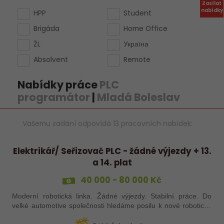
Zasílat
nabídky
HPP
Student
Brigáda
Home Office
ŽL
Україна
Absolvent
Remote
Nabídky práce
PLC
programátor
|
Mladá Boleslav
Vašemu zadání odpovídá 13 pracovních nabídek:
Elektrikář/ Seřizovač PLC - žádné výjezdy + 13.
a 14. plat
40 000 - 80 000 Kč
Moderní robotická linka. Žádné výjezdy. Stabilní práce. Do
velké automotive společnosti hledáme posilu k nové robotické
lince. Hledáme šikovného elektrikáře nebo seřizovače, kterého