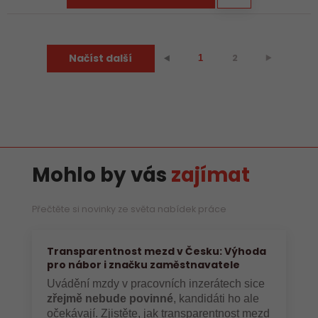
Načíst další
2
⯈
⯇
1
Mohlo by vás
zajímat
Přečtěte si novinky ze světa nabídek práce
Transparentnost mezd v Česku: Výhoda
pro nábor i značku zaměstnavatele
Uvádění mzdy v pracovních inzerátech sice
zřejmě nebude povinné
, kandidáti ho ale
očekávají. Zjistěte, jak transparentnost mezd