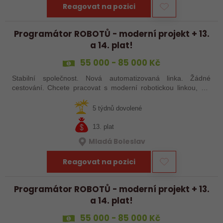
Reagovat na pozici
Programátor ROBOTŮ - moderní projekt + 13.
a 14. plat!
55 000 - 85 000 Kč
Stabilní společnost. Nová automatizovaná linka. Žádné
cestování. Chcete pracovat s moderní robotickou linkou, ale
nechcete být pořád na cestách? Hledáme zkušené robotiky i
šikovné absolventy…
5 týdnů dovolené
13. plat
Mladá Boleslav
Reagovat na pozici
Programátor ROBOTŮ - moderní projekt + 13.
a 14. plat!
55 000 - 85 000 Kč