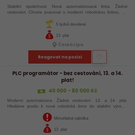
Stabilní společnost. Nová automatizovaná linka. Žádné
cestování. Chcete pracovat s moderní robotickou linkou, ale
nechcete být pořád na cestách? Hledáme zkušené robotiky i
šikovné absolventy…
5 týdnů dovolené
13. plat
Česká Lípa
Reagovat na pozici
PLC programátor - bez cestování, 13. a 14.
plat!
40 000 - 80 000 Kč
Moderní automatizace. Žádné cestování. 13. a 14. plat.
Hledáme posilu k nové robotické lince do stabilní výrobní
společnosti. Máte už zkušenosti s PLC programováním nebo
jste šikovný absolvent…
Mimořádná nabídka
13. plat