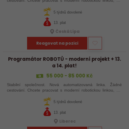
cestování. Chcete pracovat s moderní robotickou linkou, ale
nechcete být pořád na cestách? Hledáme zkušené robotiky i
šikovné absolventy…
5 týdnů dovolené
13. plat
Česká Lípa
Reagovat na pozici
Programátor ROBOTŮ - moderní projekt + 13.
a 14. plat!
55 000 - 85 000 Kč
Stabilní společnost. Nová automatizovaná linka. Žádné
cestování. Chcete pracovat s moderní robotickou linkou, ale
nechcete být pořád na cestách? Hledáme zkušené robotiky i
šikovné absolventy…
5 týdnů dovolené
13. plat
Liberec