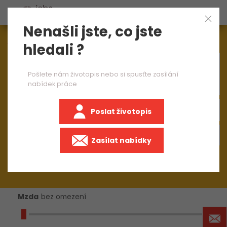
Nenašli jste, co jste
Aktuálně
1545
nabídek práce
hledali ?
×
PLC programátor
Pošlete nám životopis nebo si spusťte zasílání
nabídek práce
Poslat životopis
+50 km
Zasílat nabídky
Mzda
bez omezení