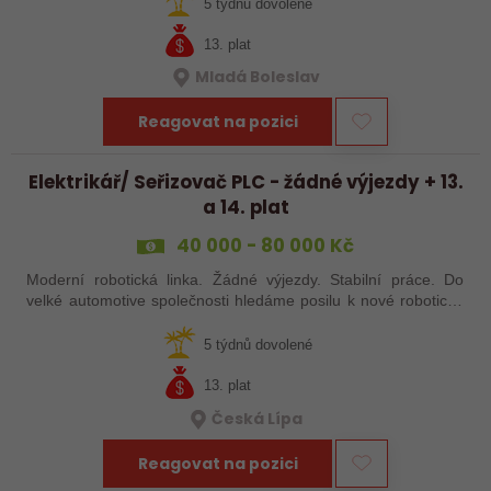
baví moderní…
5 týdnů dovolené
13. plat
Mladá Boleslav
Reagovat na pozici
Elektrikář/ Seřizovač PLC - žádné výjezdy + 13.
a 14. plat
40 000 - 80 000 Kč
Moderní robotická linka. Žádné výjezdy. Stabilní práce. Do
velké automotive společnosti hledáme posilu k nové robotické
lince. Hledáme šikovného elektrikáře nebo seřizovače, kterého
baví moderní…
5 týdnů dovolené
13. plat
Česká Lípa
Reagovat na pozici