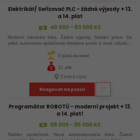
Elektrikář/ Seřizovač PLC - žádné výjezdy + 13.
a 14. plat
40 000 - 80 000 Kč
Moderní robotická linka. Žádné výjezdy. Stabilní práce. Do
velké automotive společnosti hledáme posilu k nové robotické
lince. Hledáme šikovného elektrikáře nebo seřizovače, kterého
baví moderní…
5 týdnů dovolené
13. plat
Česká Lípa
Reagovat na pozici
Programátor ROBOTŮ - moderní projekt + 13.
a 14. plat!
55 000 - 85 000 Kč
Stabilní společnost. Nová automatizovaná linka. Žádné