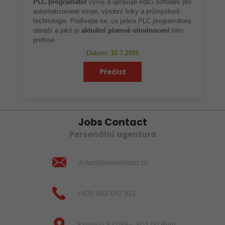
PLC programátor
vyvíjí a upravuje řídicí software pro
automatizované stroje, výrobní linky a průmyslové
technologie. Podívejte se, co práce PLC programátora
obnáší a jaké je
aktuální platové ohodnocení
této
profese.
Datum: 16.7.2026
Přečíst
Jobs Contact
Personální agentura
dotaz@jobscontact.cz
+420 602 642 915
Křenová 531/69a, 602 00 Brno