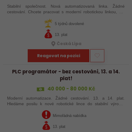
Stabilní společnost. Nová automatizovaná linka. Žádné
cestování. Chcete pracovat s moderní robotickou linkou, ale
nechcete být pořád na cestách? Hledáme zkušené robotiky i
šikovné absolventy…
5 týdnů dovolené
13. plat
Česká Lípa
Reagovat na pozici
PLC programátor - bez cestování, 13. a 14.
plat!
40 000 - 80 000 Kč
Moderní automatizace. Žádné cestování. 13. a 14. plat.
Hledáme posilu k nové robotické lince do stabilní výrobní
společnosti. Máte už zkušenosti s PLC programováním nebo
jste šikovný absolvent…
Mimořádná nabídka
13. plat