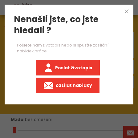
Nenašli jste, co jste
Aktuálně
1540
nabídek práce
hledali ?
×
PLC specialist
Pošlete nám životopis nebo si spusťte zasílání
nabídek práce
Poslat životopis
+50 km
Zasílat nabídky
Mzda
bez omezení