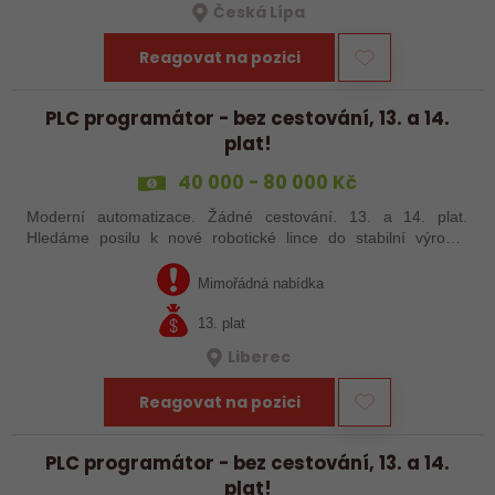
Česká Lípa
Reagovat na pozici
PLC programátor - bez cestování, 13. a 14.
plat!
40 000 - 80 000 Kč
Moderní automatizace. Žádné cestování. 13. a 14. plat.
Hledáme posilu k nové robotické lince do stabilní výrobní
společnosti. Máte už zkušenosti s PLC programováním nebo
jste šikovný absolvent…
Mimořádná nabídka
13. plat
Liberec
Reagovat na pozici
PLC programátor - bez cestování, 13. a 14.
plat!