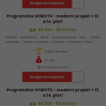
Reagovat na pozici
Programátor ROBOTŮ - moderní projekt + 13.
a 14. plat!
55 000 - 85 000 Kč
Stabilní společnost. Nová automatizovaná linka. Žádné
cestování. Chcete pracovat s moderní robotickou linkou, ale
nechcete být pořád na cestách? Hledáme zkušené robotiky i
šikovné absolventy…
5 týdnů dovolené
13. plat
Mladá Boleslav
Reagovat na pozici
Programátor ROBOTŮ - moderní projekt + 13.
a 14. plat!
55 000 - 85 000 Kč