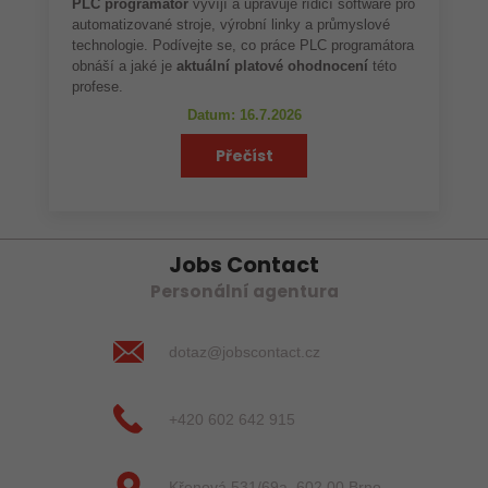
PLC programátor
vyvíjí a upravuje řídicí software pro
automatizované stroje, výrobní linky a průmyslové
technologie. Podívejte se, co práce PLC programátora
obnáší a jaké je
aktuální platové ohodnocení
této
profese.
Datum: 16.7.2026
Přečíst
Jobs Contact
Personální agentura
dotaz@jobscontact.cz
+420 602 642 915
Křenová 531/69a, 602 00 Brno