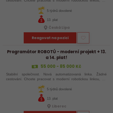
cestování. Chcete pracovat s moderní robotickou linkou, ale
nechcete být pořád na cestách? Hledáme zkušené robotiky i
šikovné absolventy…
5 týdnů dovolené
13. plat
Česká Lípa
Reagovat na pozici
Programátor ROBOTŮ - moderní projekt + 13.
a 14. plat!
55 000 - 85 000 Kč
Stabilní společnost. Nová automatizovaná linka. Žádné
cestování. Chcete pracovat s moderní robotickou linkou, ale
nechcete být pořád na cestách? Hledáme zkušené robotiky i
šikovné absolventy…
5 týdnů dovolené
13. plat
Liberec