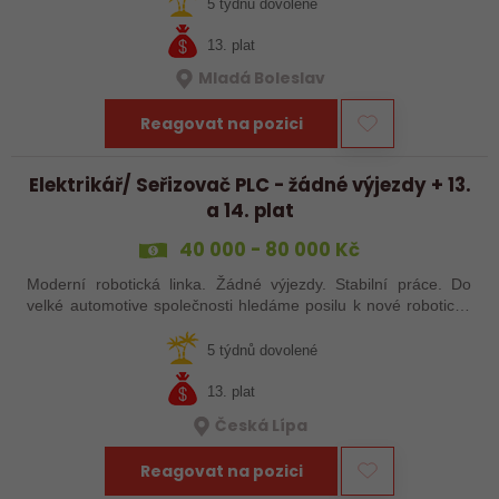
baví moderní…
5 týdnů dovolené
13. plat
Mladá Boleslav
Reagovat na pozici
Elektrikář/ Seřizovač PLC - žádné výjezdy + 13.
a 14. plat
40 000 - 80 000 Kč
Moderní robotická linka. Žádné výjezdy. Stabilní práce. Do
velké automotive společnosti hledáme posilu k nové robotické
lince. Hledáme šikovného elektrikáře nebo seřizovače, kterého
baví moderní…
5 týdnů dovolené
13. plat
Česká Lípa
Reagovat na pozici