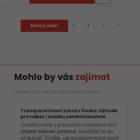
Načíst další
2
⯈
⯇
1
Mohlo by vás
zajímat
Přečtěte si novinky ze světa nabídek práce
Transparentnost mezd v Česku: Výhoda
pro nábor i značku zaměstnavatele
Uvádění mzdy v pracovních inzerátech sice
zřejmě nebude povinné
, kandidáti ho ale
očekávají. Zjistěte, jak transparentnost mezd