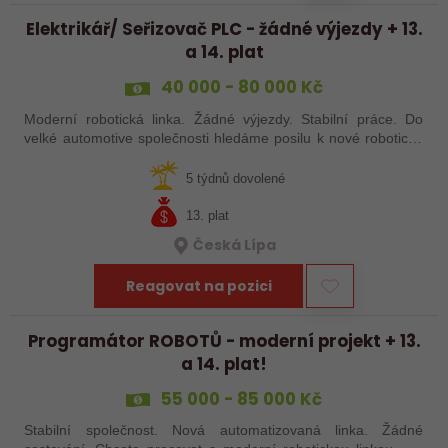
Elektrikář/ Seřizovač PLC - žádné výjezdy + 13.
a 14. plat
40 000 - 80 000 Kč
Moderní robotická linka. Žádné výjezdy. Stabilní práce. Do
velké automotive společnosti hledáme posilu k nové robotické
lince. Hledáme šikovného elektrikáře nebo seřizovače, kterého
baví moderní…
5 týdnů dovolené
13. plat
Česká Lípa
Reagovat na pozici
Programátor ROBOTŮ - moderní projekt + 13.
a 14. plat!
55 000 - 85 000 Kč
Stabilní společnost. Nová automatizovaná linka. Žádné