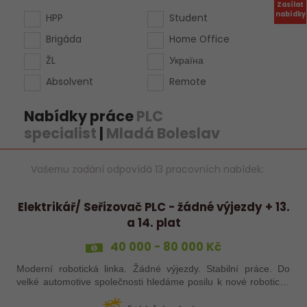
Zasílat
nabídky
HPP
Student
Brigáda
Home Office
ŽL
Україна
Absolvent
Remote
Nabídky práce
PLC
specialist
|
Mladá Boleslav
Vašemu zadání odpovídá 13 pracovních nabídek:
Elektrikář/ Seřizovač PLC - žádné výjezdy + 13.
a 14. plat
40 000 - 80 000 Kč
Moderní robotická linka. Žádné výjezdy. Stabilní práce. Do
velké automotive společnosti hledáme posilu k nové robotické
lince. Hledáme šikovného elektrikáře nebo seřizovače, kterého