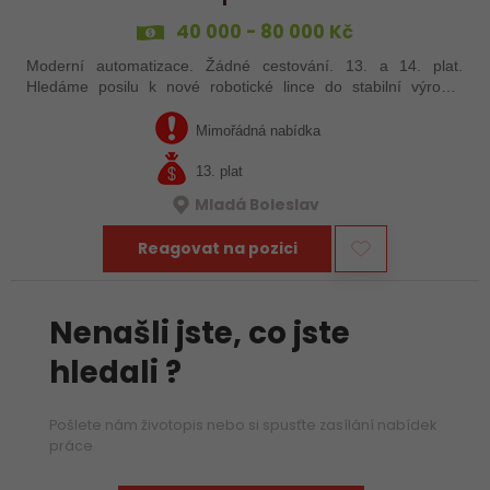
40 000 - 80 000 Kč
Moderní automatizace. Žádné cestování. 13. a 14. plat.
Hledáme posilu k nové robotické lince do stabilní výrobní
společnosti. Máte už zkušenosti s PLC programováním nebo
jste šikovný absolvent…
Mimořádná nabídka
13. plat
Mladá Boleslav
Reagovat na pozici
Nenašli jste, co jste
hledali ?
Pošlete nám životopis nebo si spusťte zasílání nabídek
práce