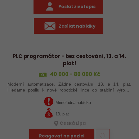
Poslat životopis
Zasílat nabídky
PLC programátor - bez cestování, 13. a 14.
plat!
40 000 - 80 000 Kč
Moderní automatizace. Žádné cestování. 13. a 14. plat.
Hledáme posilu k nové robotické lince do stabilní výrobní
společnosti. Máte už zkušenosti s PLC programováním nebo
jste šikovný absolvent…
Mimořádná nabídka
13. plat
Česká Lípa
Reagovat na pozici