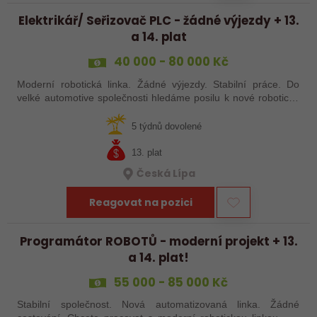
Elektrikář/ Seřizovač PLC - žádné výjezdy + 13.
a 14. plat
40 000 - 80 000 Kč
Moderní robotická linka. Žádné výjezdy. Stabilní práce. Do
velké automotive společnosti hledáme posilu k nové robotické
lince. Hledáme šikovného elektrikáře nebo seřizovače, kterého
baví moderní…
5 týdnů dovolené
13. plat
Česká Lípa
Reagovat na pozici
Programátor ROBOTŮ - moderní projekt + 13.
a 14. plat!
55 000 - 85 000 Kč
Stabilní společnost. Nová automatizovaná linka. Žádné