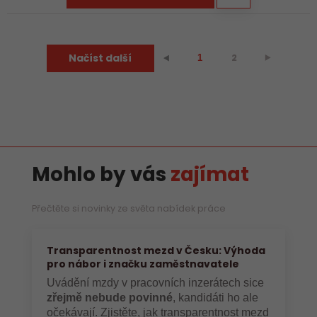
Načíst další
2
⯈
⯇
1
Mohlo by vás
zajímat
Přečtěte si novinky ze světa nabídek práce
Transparentnost mezd v Česku: Výhoda
pro nábor i značku zaměstnavatele
Uvádění mzdy v pracovních inzerátech sice
zřejmě nebude povinné
, kandidáti ho ale
očekávají. Zjistěte, jak transparentnost mezd