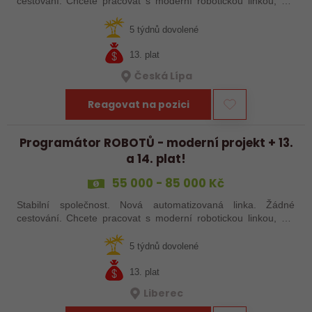
cestování. Chcete pracovat s moderní robotickou linkou, ale
nechcete být pořád na cestách? Hledáme zkušené robotiky i
šikovné absolventy…
5 týdnů dovolené
13. plat
Česká Lípa
Reagovat na pozici
Programátor ROBOTŮ - moderní projekt + 13.
a 14. plat!
55 000 - 85 000 Kč
Stabilní společnost. Nová automatizovaná linka. Žádné
cestování. Chcete pracovat s moderní robotickou linkou, ale
nechcete být pořád na cestách? Hledáme zkušené robotiky i
šikovné absolventy…
5 týdnů dovolené
13. plat
Liberec