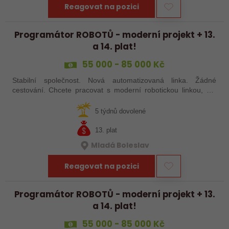
Reagovat na pozici
Programátor ROBOTŮ - moderní projekt + 13.
a 14. plat!
55 000 - 85 000 Kč
Stabilní společnost. Nová automatizovaná linka. Žádné
cestování. Chcete pracovat s moderní robotickou linkou, ale
nechcete být pořád na cestách? Hledáme zkušené robotiky i
šikovné absolventy…
5 týdnů dovolené
13. plat
Mladá Boleslav
Reagovat na pozici
Programátor ROBOTŮ - moderní projekt + 13.
a 14. plat!
55 000 - 85 000 Kč