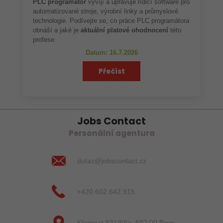
PLC programátor
vyvíjí a upravuje řídicí software pro
automatizované stroje, výrobní linky a průmyslové
technologie. Podívejte se, co práce PLC programátora
obnáší a jaké je
aktuální platové ohodnocení
této
profese.
Datum: 16.7.2026
Přečíst
Jobs Contact
Personální agentura
dotaz@jobscontact.cz
+420 602 642 915
Křenová 531/69a, 602 00 Brno