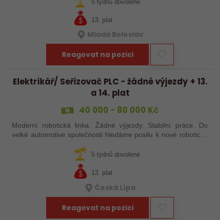
baví moderní…
5 týdnů dovolené
13. plat
Mladá Boleslav
Reagovat na pozici
Elektrikář/ Seřizovač PLC - žádné výjezdy + 13.
a 14. plat
40 000 - 80 000 Kč
Moderní robotická linka. Žádné výjezdy. Stabilní práce. Do
velké automotive společnosti hledáme posilu k nové robotické
lince. Hledáme šikovného elektrikáře nebo seřizovače, kterého
baví moderní…
5 týdnů dovolené
13. plat
Česká Lípa
Reagovat na pozici