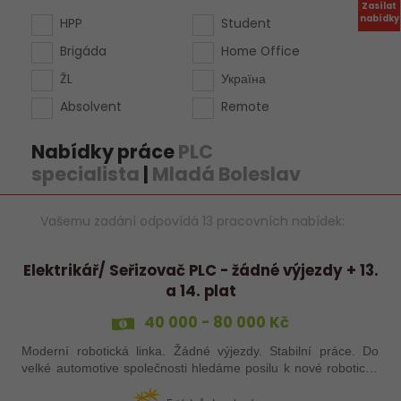
Zasílat
nabídky
HPP
Student
Brigáda
Home Office
ŽL
Україна
Absolvent
Remote
Nabídky práce
PLC
specialista
|
Mladá Boleslav
Vašemu zadání odpovídá 13 pracovních nabídek:
Elektrikář/ Seřizovač PLC - žádné výjezdy + 13.
a 14. plat
40 000 - 80 000 Kč
Moderní robotická linka. Žádné výjezdy. Stabilní práce. Do
velké automotive společnosti hledáme posilu k nové robotické
lince. Hledáme šikovného elektrikáře nebo seřizovače, kterého