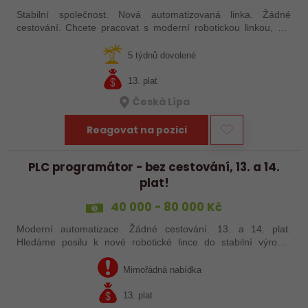
Stabilní společnost. Nová automatizovaná linka. Žádné
cestování. Chcete pracovat s moderní robotickou linkou, ale
nechcete být pořád na cestách? Hledáme zkušené robotiky i
šikovné absolventy…
5 týdnů dovolené
13. plat
Česká Lípa
Reagovat na pozici
PLC programátor - bez cestování, 13. a 14.
plat!
40 000 - 80 000 Kč
Moderní automatizace. Žádné cestování. 13. a 14. plat.
Hledáme posilu k nové robotické lince do stabilní výrobní
společnosti. Máte už zkušenosti s PLC programováním nebo
jste šikovný absolvent…
Mimořádná nabídka
13. plat