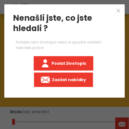
Nenašli jste, co jste
Aktuálně
1545
nabídek práce
hledali ?
×
PLC specialista
Pošlete nám životopis nebo si spusťte zasílání
nabídek práce
Poslat životopis
+50 km
Zasílat nabídky
Mzda
bez omezení