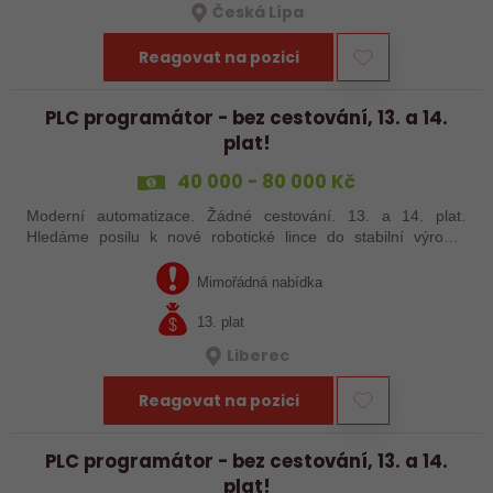
Česká Lípa
Reagovat na pozici
PLC programátor - bez cestování, 13. a 14.
plat!
40 000 - 80 000 Kč
Moderní automatizace. Žádné cestování. 13. a 14. plat.
Hledáme posilu k nové robotické lince do stabilní výrobní
společnosti. Máte už zkušenosti s PLC programováním nebo
jste šikovný absolvent…
Mimořádná nabídka
13. plat
Liberec
Reagovat na pozici
PLC programátor - bez cestování, 13. a 14.
plat!