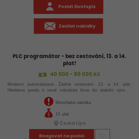
Poslat životopis
Zasílat nabídky
PLC programátor - bez cestování, 13. a 14.
plat!
40 000 - 80 000 Kč
Moderní automatizace. Žádné cestování. 13. a 14. plat.
Hledáme posilu k nové robotické lince do stabilní výrobní
společnosti. Máte už zkušenosti s PLC programováním nebo
jste šikovný absolvent…
Mimořádná nabídka
13. plat
Česká Lípa
Reagovat na pozici