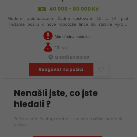
40 000 - 80 000 Kč
Moderní automatizace. Žádné cestování. 13. a 14. plat.
Hledáme posilu k nové robotické lince do stabilní výrobní
společnosti. Máte už zkušenosti s PLC programováním nebo
jste šikovný absolvent…
Mimořádná nabídka
13. plat
Mladá Boleslav
Reagovat na pozici
Nenašli jste, co jste
hledali ?
Pošlete nám životopis nebo si spusťte zasílání nabídek
práce