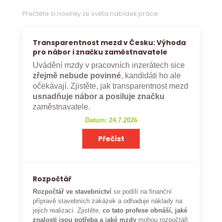
Přečtěte si novinky ze světa nabídek práce
Transparentnost mezd v Česku: Výhoda
pro nábor i značku zaměstnavatele
Uvádění mzdy v pracovních inzerátech sice
zřejmě nebude povinné
, kandidáti ho ale
očekávají. Zjistěte, jak transparentnost mezd
usnadňuje nábor a posiluje značku
zaměstnavatele.
Datum: 24.7.2026
Přečíst
Rozpočtář
Rozpočtář ve stavebnictví
se podílí na finanční
přípravě stavebních zakázek a odhaduje náklady na
jejich realizaci. Zjistěte,
co tato profese obnáší, jaké
znalosti jsou potřeba a jaké mzdy
mohou rozpočtáři