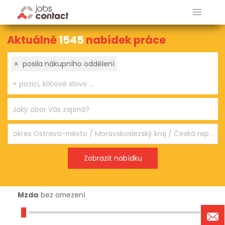
Aktuálně
1545
nabídek práce
×
posila nákupního oddělení
Mzda
bez omezení