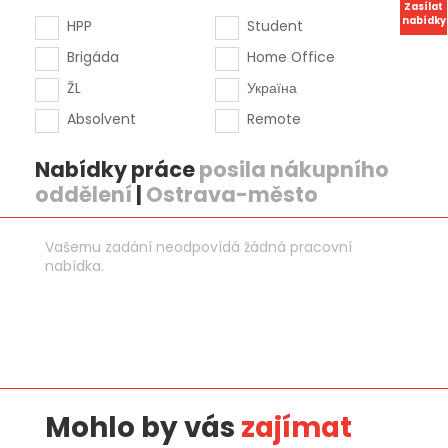
Zasílat
nabídky
HPP
Student
Brigáda
Home Office
ŽL
Україна
Absolvent
Remote
Nabídky práce
posila nákupního
oddělení
|
Ostrava-město
Vašemu zadání neodpovídá žádná pracovní
nabídka.
Mohlo by vás
zajímat