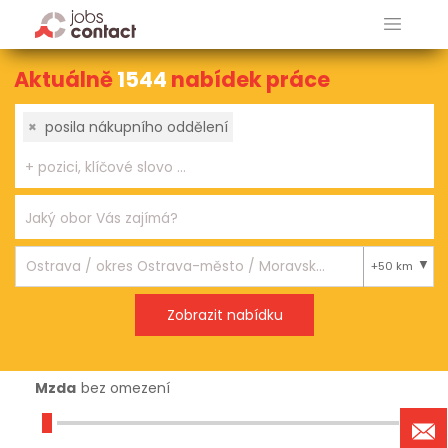
Aktuálně
1544
nabídek práce
×
posila nákupního oddělení
+50 km
Mzda
bez omezení