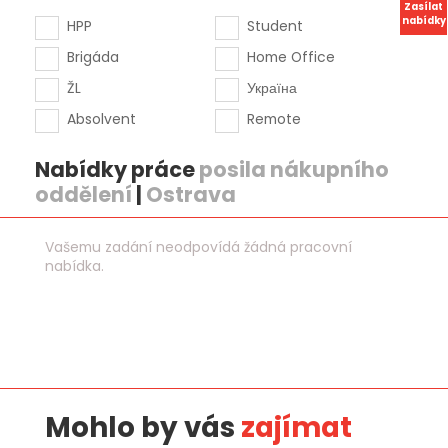
Zasílat
nabídky
HPP
Student
Brigáda
Home Office
ŽL
Україна
Absolvent
Remote
Nabídky práce
posila nákupního
oddělení
|
Ostrava
Vašemu zadání neodpovídá žádná pracovní
nabídka.
Mohlo by vás
zajímat