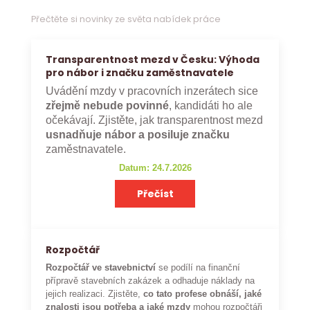
Přečtěte si novinky ze světa nabídek práce
Transparentnost mezd v Česku: Výhoda
pro nábor i značku zaměstnavatele
Uvádění mzdy v pracovních inzerátech sice
zřejmě nebude povinné
, kandidáti ho ale
očekávají. Zjistěte, jak transparentnost mezd
usnadňuje nábor a posiluje značku
zaměstnavatele.
Datum: 24.7.2026
Přečíst
Rozpočtář
Rozpočtář ve stavebnictví
se podílí na finanční
přípravě stavebních zakázek a odhaduje náklady na
jejich realizaci. Zjistěte,
co tato profese obnáší, jaké
znalosti jsou potřeba a jaké mzdy
mohou rozpočtáři