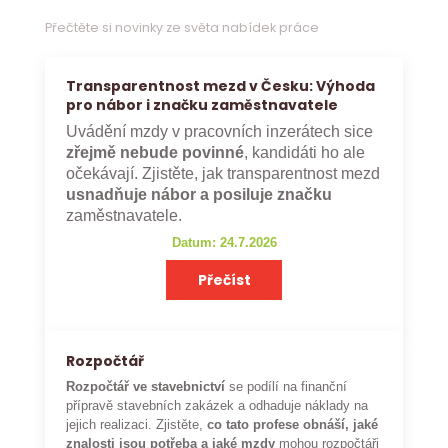
Přečtěte si novinky ze světa nabídek práce
Transparentnost mezd v Česku: Výhoda
pro nábor i značku zaměstnavatele
Uvádění mzdy v pracovních inzerátech sice
zřejmě nebude povinné
, kandidáti ho ale
očekávají. Zjistěte, jak transparentnost mezd
usnadňuje nábor a posiluje značku
zaměstnavatele.
Datum: 24.7.2026
Přečíst
Rozpočtář
Rozpočtář ve stavebnictví
se podílí na finanční
přípravě stavebních zakázek a odhaduje náklady na
jejich realizaci. Zjistěte,
co tato profese obnáší, jaké
znalosti jsou potřeba a jaké mzdy
mohou rozpočtáři