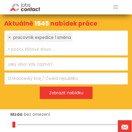
Aktuálně
1545
nabídek práce
×
pracovník expedice 1 směna
Mzda
bez omezení