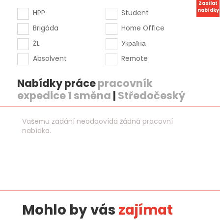
Zasílat
nabídky
HPP
Student
Brigáda
Home Office
ŽL
Україна
Absolvent
Remote
Nabídky práce
pracovník
expedice 1 směna
|
Středočeský
Vašemu zadání neodpovídá žádná pracovní
nabídka.
Mohlo by vás
zajímat