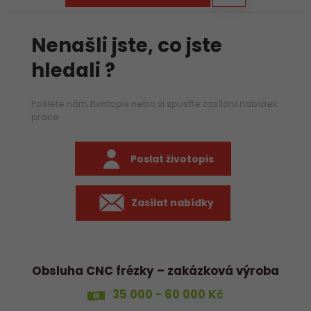
Nenašli jste, co jste
hledali ?
Pošlete nám životopis nebo si spusťte zasílání nabídek
práce
Poslat životopis
Zasílat nabídky
Obsluha CNC frézky – zakázková výroba
35 000 - 60 000 Kč