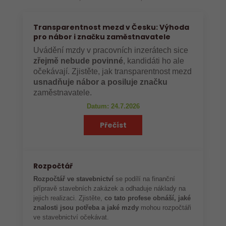
Transparentnost mezd v Česku: Výhoda
pro nábor i značku zaměstnavatele
Uvádění mzdy v pracovních inzerátech sice
zřejmě nebude povinné
, kandidáti ho ale
očekávají. Zjistěte, jak transparentnost mezd
usnadňuje nábor a posiluje značku
zaměstnavatele.
Datum: 24.7.2026
Přečíst
Rozpočtář
Rozpočtář ve stavebnictví
se podílí na finanční
přípravě stavebních zakázek a odhaduje náklady na
jejich realizaci. Zjistěte,
co tato profese obnáší, jaké
znalosti jsou potřeba a jaké mzdy
mohou rozpočtáři
ve stavebnictví očekávat.