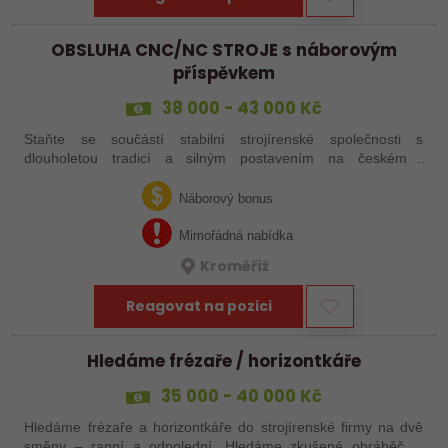
OBSLUHA CNC/NC STROJE s náborovým
příspěvkem
38 000 - 43 000 Kč
Staňte se součástí stabilní strojírenské společnosti s
dlouholetou tradicí a silným postavením na českém i
zahraničním trhu. Hledáme posily do našeho výrobního týmu –
aktuálně obsazujeme více typů…
Náborový bonus
Mimořádná nabídka
Kroměříž
Reagovat na pozici
Hledáme frézaře / horizontkáře
35 000 - 40 000 Kč
Hledáme frézaře a horizontkáře do strojírenské firmy na dvě
směny – ranní a odpolední. Hledáme zkušené obráběče i