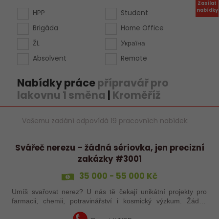
Zasílat
nabídky
HPP
Student
Brigáda
Home Office
ŽL
Україна
Absolvent
Remote
Nabídky práce
přípravář pro
lakovnu 1 směna
|
Kroměříž
Vašemu zadání odpovídá 19 pracovních nabídek:
Svářeč nerezu – žádná sériovka, jen precizní
zakázky #3001
35 000 - 55 000 Kč
Umíš svařovat nerez? U nás tě čekají unikátní projekty pro
farmacii, chemii, potravinářství i kosmický výzkum. Žádná
rutina, ale precizní práce, která má smysl.