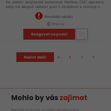
Do stabilní strojírenské společnosti hledáme CNC operátora,
který má alespoň základní praxi s obráběním a orientuje se v
technické dokumentaci. Nemusíte mít za sebou roky
zkušeností – důležité je, že…
Mimořádná nabídka
Přerov
Reagovat na pozici
Načíst další
2
⯈
⯇
1
Mohlo by vás
zajímat
Přečtěte si novinky ze světa nabídek práce