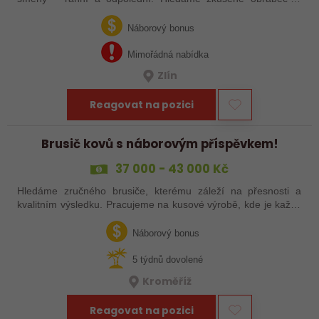
šikovné nováčky, kteří chtějí dělat poctivé řemeslo na
zajímavých zakázkách. Zašlete…
Náborový bonus
Mimořádná nabídka
Zlín
Reagovat na pozici
Brusič kovů s náborovým příspěvkem!
37 000 - 43 000 Kč
Hledáme zručného brusiče, kterému záleží na přesnosti a
kvalitním výsledku. Pracujeme na kusové výrobě, kde je každý
výrobek originál. Pokud už máš zkušenosti s broušením na
plocho nebo kulato – nebo…
Náborový bonus
5 týdnů dovolené
Kroměříž
Reagovat na pozici