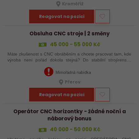
Kroměříž
Reagovat na pozici
Obsluha CNC stroje | 2 směny
45 000 - 55 000 Kč
Máte zkušenost s CNC obráběním a chcete pracovat tam, kde
výroba není pořád dokola stejná? Do stabilní strojírenské
společnosti v Přerově hledáme obsluhu CNC strojů pro
zakázkovou výrobu. Čeká Vás…
Mimořádná nabídka
Přerov
Reagovat na pozici
Operátor CNC horizontky - žádné noční a
náborový bonus
40 000 - 50 000 Kč