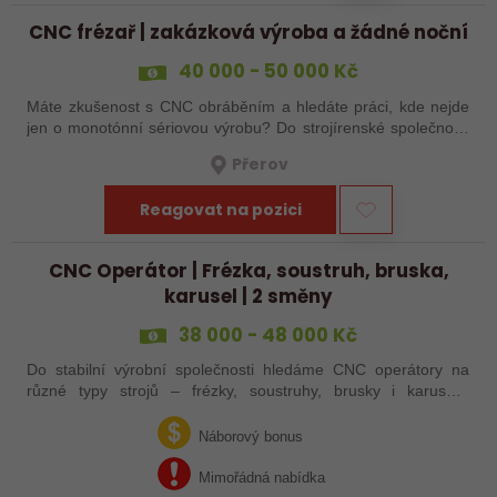
CNC frézař | zakázková výroba a žádné noční
40 000 - 50 000 Kč
Máte zkušenost s CNC obráběním a hledáte práci, kde nejde
jen o monotónní sériovou výrobu? Do strojírenské společnosti
hledáme zkušenějšího CNC obráběče, který se bude věnovat
Přerov
především práci na…
Reagovat na pozici
CNC Operátor | Frézka, soustruh, bruska,
karusel | 2 směny
38 000 - 48 000 Kč
Do stabilní výrobní společnosti hledáme CNC operátory na
různé typy strojů – frézky, soustruhy, brusky i karusely.
Uplatnění u nás najdou zkušení obráběči i absolventi
technických oborů, kteří se…
Náborový bonus
Mimořádná nabídka