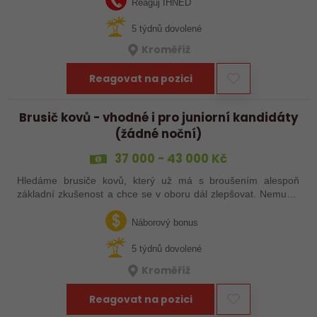
Reaguj IHNED
5 týdnů dovolené
Kroměříž
Reagovat na pozici
Brusič kovů - vhodné i pro juniorní kandidáty
(žádné noční)
37 000 - 43 000 Kč
Hledáme brusiče kovů, který už má s broušením alespoň
základní zkušenost a chce se v oboru dál zlepšovat. Nemusíš
být samostatný specialista s dlouholetou praxí. Důležité je,
abys už někdy pracoval…
Náborový bonus
5 týdnů dovolené
Kroměříž
Reagovat na pozici