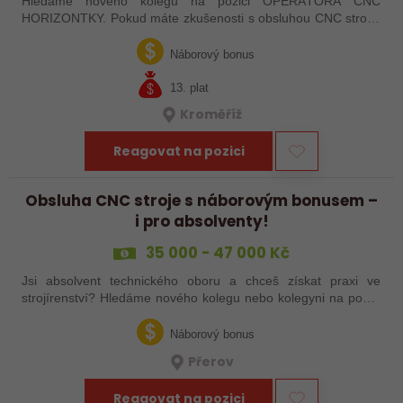
Hledáme nového kolegu na pozici OPERÁTORA CNC
HORIZONTKY. Pokud máte zkušenosti s obsluhou CNC strojů,
orientujete se ve výkresové dokumentaci a máte chuť naučit se
něco nového, pak jste ideálním…
Náborový bonus
13. plat
Kroměříž
Reagovat na pozici
Obsluha CNC stroje s náborovým bonusem –
i pro absolventy!
35 000 - 47 000 Kč
Jsi absolvent technického oboru a chceš získat praxi ve
strojírenství? Hledáme nového kolegu nebo kolegyni na pozici
obsluhy strojů – pokud tě láká práce ve výrobě, kde se něco
skutečně tvoří, rádi…
Náborový bonus
Přerov
Reagovat na pozici