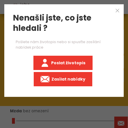
Nenašli jste, co jste
Aktuálně
1545
nabídek práce
hledali ?
×
přípravář pro lakovnu 1 směna
Pošlete nám životopis nebo si spusťte zasílání
nabídek práce
Poslat životopis
+50 km
Zasílat nabídky
Mzda
bez omezení