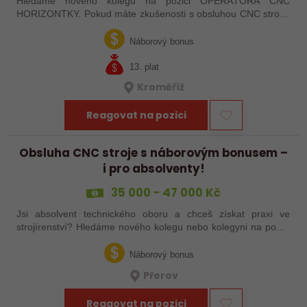
Hledáme nového kolegu na pozici OPERÁTORA CNC
HORIZONTKY. Pokud máte zkušenosti s obsluhou CNC strojů,
orientujete se ve výkresové dokumentaci a máte chuť naučit se
něco nového, pak jste ideálním…
Náborový bonus
13. plat
Kroměříž
Reagovat na pozici
Obsluha CNC stroje s náborovým bonusem –
i pro absolventy!
35 000 - 47 000 Kč
Jsi absolvent technického oboru a chceš získat praxi ve
strojírenství? Hledáme nového kolegu nebo kolegyni na pozici
obsluhy strojů – pokud tě láká práce ve výrobě, kde se něco
skutečně tvoří, rádi…
Náborový bonus
Přerov
Reagovat na pozici