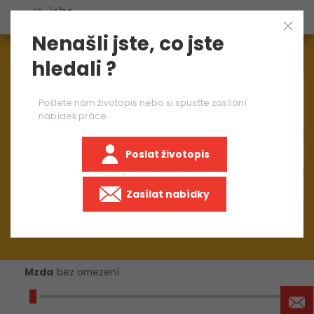
Nenašli jste, co jste
Aktuálně
1544
nabídek práce
hledali ?
×
přípravář pro lakovnu 2 směny
Pošlete nám životopis nebo si spusťte zasílání
nabídek práce
Poslat životopis
+50 km
Zasílat nabídky
Mzda
bez omezení