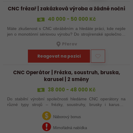
CNC frézař | zakázková výroba a žádné noční
40 000 - 50 000 Kč
Máte zkušenost s CNC obráběním a hledáte práci, kde nejde
jen o monotónní sériovou výrobu? Do strojírenské společnosti
hledáme zkušenějšího CNC obráběče, který se bude věnovat
Přerov
především práci na…
Reagovat na pozici
CNC Operátor | Frézka, soustruh, bruska,
karusel | 2 směny
38 000 - 48 000 Kč
Do stabilní výrobní společnosti hledáme CNC operátory na
různé typy strojů – frézky, soustruhy, brusky i karusely.
Uplatnění u nás najdou zkušení obráběči i absolventi
technických oborů, kteří se…
Náborový bonus
Mimořádná nabídka