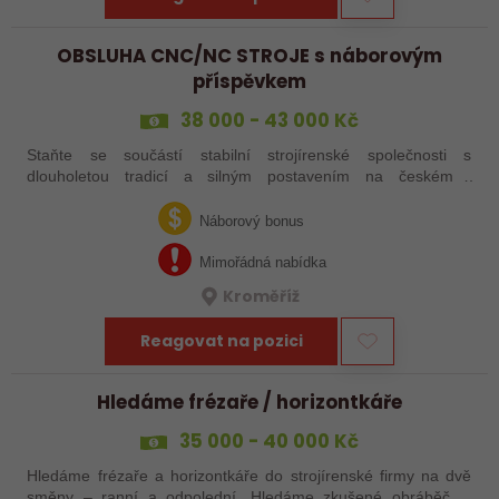
OBSLUHA CNC/NC STROJE s náborovým
příspěvkem
38 000 - 43 000 Kč
Staňte se součástí stabilní strojírenské společnosti s
dlouholetou tradicí a silným postavením na českém i
zahraničním trhu. Hledáme posily do našeho výrobního týmu –
aktuálně obsazujeme více typů…
Náborový bonus
Mimořádná nabídka
Kroměříž
Reagovat na pozici
Hledáme frézaře / horizontkáře
35 000 - 40 000 Kč
Hledáme frézaře a horizontkáře do strojírenské firmy na dvě
směny – ranní a odpolední. Hledáme zkušené obráběče i