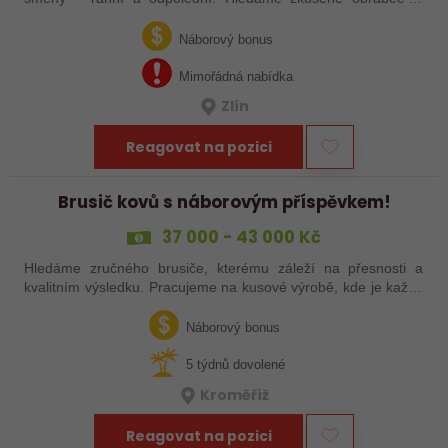
šikovné nováčky, kteří chtějí dělat poctivé řemeslo na
zajímavých zakázkách. Zašlete…
Náborový bonus
Mimořádná nabídka
Zlín
Reagovat na pozici
Brusič kovů s náborovým příspěvkem!
37 000 - 43 000 Kč
Hledáme zručného brusiče, kterému záleží na přesnosti a
kvalitním výsledku. Pracujeme na kusové výrobě, kde je každý
výrobek originál. Pokud už máš zkušenosti s broušením na
plocho nebo kulato – nebo…
Náborový bonus
5 týdnů dovolené
Kroměříž
Reagovat na pozici