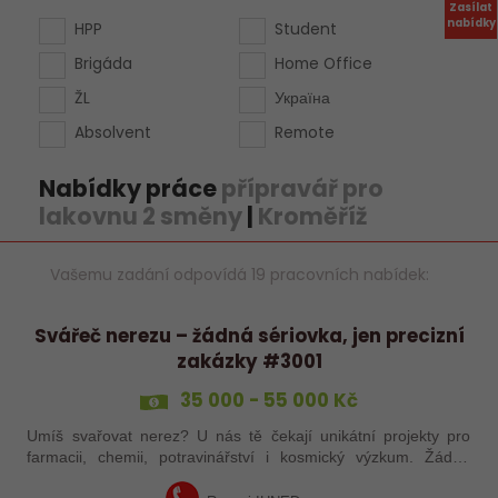
Zasílat
nabídky
HPP
Student
Brigáda
Home Office
ŽL
Україна
Absolvent
Remote
Nabídky práce
přípravář pro
lakovnu 2 směny
|
Kroměříž
Vašemu zadání odpovídá 19 pracovních nabídek:
Svářeč nerezu – žádná sériovka, jen precizní
zakázky #3001
35 000 - 55 000 Kč
Umíš svařovat nerez? U nás tě čekají unikátní projekty pro
farmacii, chemii, potravinářství i kosmický výzkum. Žádná
rutina, ale precizní práce, která má smysl.