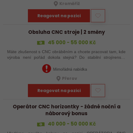
Kroměříž
Reagovat na pozici
Obsluha CNC stroje | 2 směny
45 000 - 55 000 Kč
Máte zkušenost s CNC obráběním a chcete pracovat tam, kde
výroba není pořád dokola stejná? Do stabilní strojírenské
společnosti v Přerově hledáme obsluhu CNC strojů pro
zakázkovou výrobu. Čeká Vás…
Mimořádná nabídka
Přerov
Reagovat na pozici
Operátor CNC horizontky - žádné noční a
náborový bonus
40 000 - 50 000 Kč