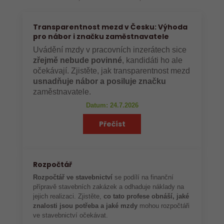
Transparentnost mezd v Česku: Výhoda
pro nábor i značku zaměstnavatele
Uvádění mzdy v pracovních inzerátech sice
zřejmě nebude povinné
, kandidáti ho ale
očekávají. Zjistěte, jak transparentnost mezd
usnadňuje nábor a posiluje značku
zaměstnavatele.
Datum: 24.7.2026
Přečíst
Rozpočtář
Rozpočtář ve stavebnictví
se podílí na finanční
přípravě stavebních zakázek a odhaduje náklady na
jejich realizaci. Zjistěte,
co tato profese obnáší, jaké
znalosti jsou potřeba a jaké mzdy
mohou rozpočtáři
ve stavebnictví očekávat.