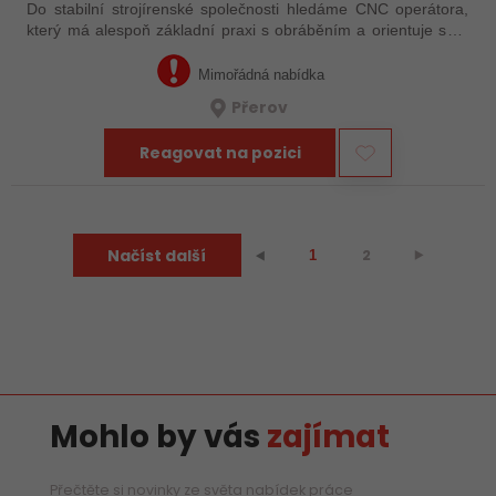
Do stabilní strojírenské společnosti hledáme CNC operátora,
který má alespoň základní praxi s obráběním a orientuje se v
technické dokumentaci. Nemusíte mít za sebou roky
zkušeností – důležité je, že…
Mimořádná nabídka
Přerov
Reagovat na pozici
Načíst další
2
⯈
⯇
1
Mohlo by vás
zajímat
Přečtěte si novinky ze světa nabídek práce