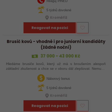
Reaguj IHNED
5 týdnů dovolené
Kroměříž
Reagovat na pozici
Brusič kovů - vhodné i pro juniorní kandidáty
(žádné noční)
37 000 - 43 000 Kč
Hledáme brusiče kovů, který už má s broušením alespoň
základní zkušenost a chce se v oboru dál zlepšovat. Nemusíš
být samostatný specialista s dlouholetou praxí. Důležité je,
abys už někdy pracoval…
Náborový bonus
5 týdnů dovolené
Kroměříž
Reagovat na pozici