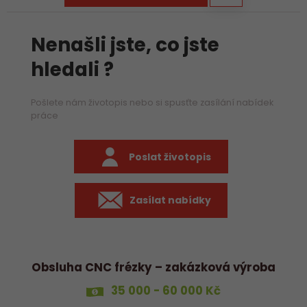
Nenašli jste, co jste
hledali ?
Pošlete nám životopis nebo si spusťte zasílání nabídek
práce
Poslat životopis
Zasílat nabídky
Obsluha CNC frézky – zakázková výroba
35 000 - 60 000 Kč