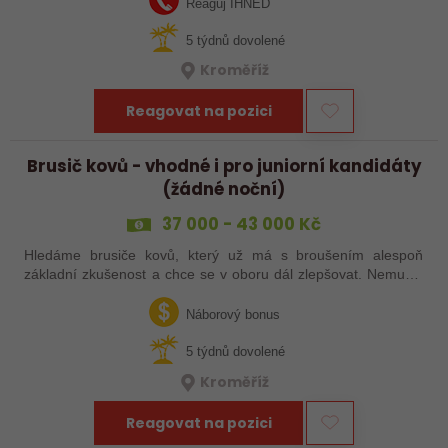
Reaguj IHNED
5 týdnů dovolené
Kroměříž
Reagovat na pozici
Brusič kovů - vhodné i pro juniorní kandidáty
(žádné noční)
37 000 - 43 000 Kč
Hledáme brusiče kovů, který už má s broušením alespoň
základní zkušenost a chce se v oboru dál zlepšovat. Nemusíš
být samostatný specialista s dlouholetou praxí. Důležité je,
abys už někdy pracoval…
Náborový bonus
5 týdnů dovolené
Kroměříž
Reagovat na pozici