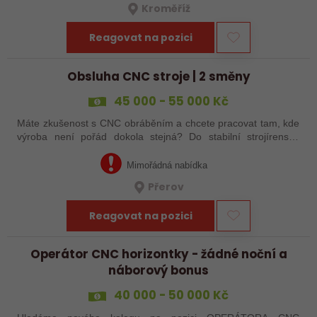
Kroměříž
Reagovat na pozici
Obsluha CNC stroje | 2 směny
45 000 - 55 000 Kč
Máte zkušenost s CNC obráběním a chcete pracovat tam, kde
výroba není pořád dokola stejná? Do stabilní strojírenské
společnosti v Přerově hledáme obsluhu CNC strojů pro
zakázkovou výrobu. Čeká Vás…
Mimořádná nabídka
Přerov
Reagovat na pozici
Operátor CNC horizontky - žádné noční a
náborový bonus
40 000 - 50 000 Kč