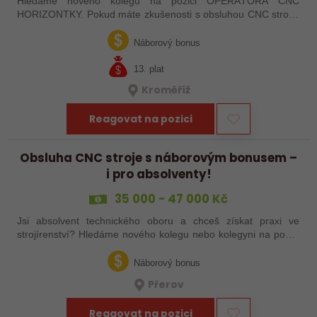
Hledáme nového kolegu na pozici OPERÁTORA CNC
HORIZONTKY. Pokud máte zkušenosti s obsluhou CNC strojů,
orientujete se ve výkresové dokumentaci a máte chuť naučit se
něco nového, pak jste ideálním…
Náborový bonus
13. plat
Kroměříž
Reagovat na pozici
Obsluha CNC stroje s náborovým bonusem –
i pro absolventy!
35 000 - 47 000 Kč
Jsi absolvent technického oboru a chceš získat praxi ve
strojírenství? Hledáme nového kolegu nebo kolegyni na pozici
obsluhy strojů – pokud tě láká práce ve výrobě, kde se něco
skutečně tvoří, rádi…
Náborový bonus
Přerov
Reagovat na pozici