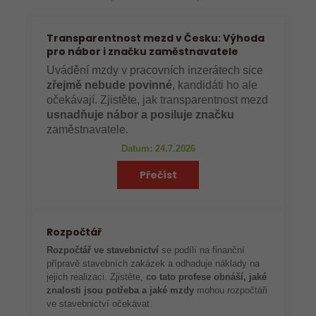
Transparentnost mezd v Česku: Výhoda
pro nábor i značku zaměstnavatele
Uvádění mzdy v pracovních inzerátech sice
zřejmě nebude povinné
, kandidáti ho ale
očekávají. Zjistěte, jak transparentnost mezd
usnadňuje nábor a posiluje značku
zaměstnavatele.
Datum: 24.7.2026
Přečíst
Rozpočtář
Rozpočtář ve stavebnictví
se podílí na finanční
přípravě stavebních zakázek a odhaduje náklady na
jejich realizaci. Zjistěte,
co tato profese obnáší, jaké
znalosti jsou potřeba a jaké mzdy
mohou rozpočtáři
ve stavebnictví očekávat.