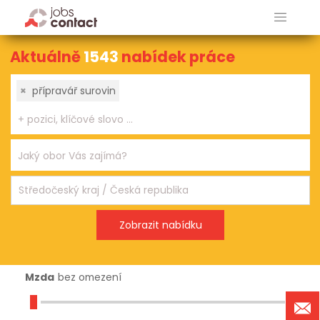
Aktuálně
1543
nabídek práce
×
přípravář surovin
Mzda
bez omezení