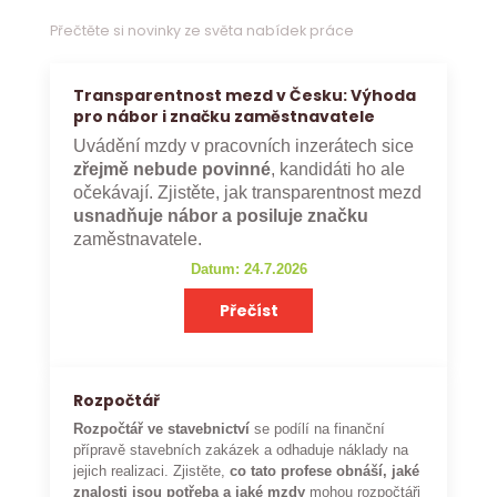
Přečtěte si novinky ze světa nabídek práce
Transparentnost mezd v Česku: Výhoda
pro nábor i značku zaměstnavatele
Uvádění mzdy v pracovních inzerátech sice
zřejmě nebude povinné
, kandidáti ho ale
očekávají. Zjistěte, jak transparentnost mezd
usnadňuje nábor a posiluje značku
zaměstnavatele.
Datum: 24.7.2026
Přečíst
Rozpočtář
Rozpočtář ve stavebnictví
se podílí na finanční
přípravě stavebních zakázek a odhaduje náklady na
jejich realizaci. Zjistěte,
co tato profese obnáší, jaké
znalosti jsou potřeba a jaké mzdy
mohou rozpočtáři