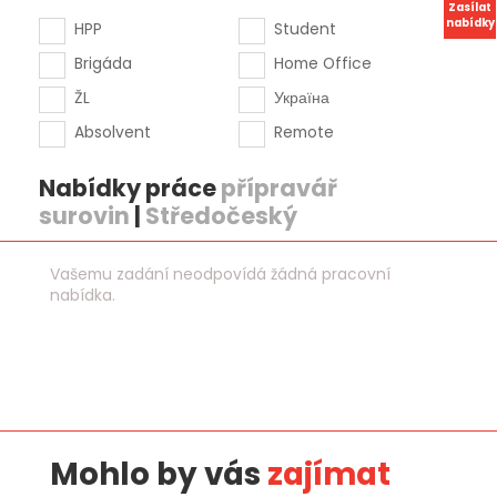
Zasílat
nabídky
HPP
Student
Brigáda
Home Office
ŽL
Україна
Absolvent
Remote
Nabídky práce
přípravář
surovin
|
Středočeský
Vašemu zadání neodpovídá žádná pracovní
nabídka.
Mohlo by vás
zajímat